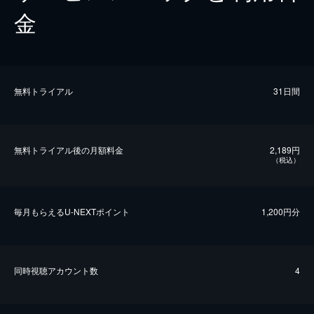
金
無料トライアル
31日間
無料トライアル後の⽉額料金
2,189円
（税込）
毎⽉もらえるU-NEXTポイント
1,200円分
同時視聴アカウント数
4