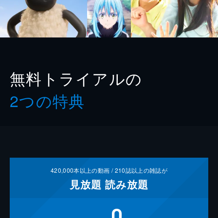
無料トライアルの
2つの特典
420,000
本以上の動画 /
210
誌以上の雑誌が
見放題
読み放題
0