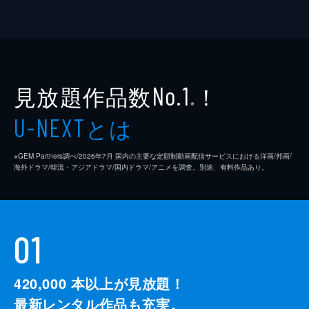
見放題作品数
！
No.1
※
とは
U-NEXT
※GEM Partners調べ/2026年7⽉ 国内の主要な定額制動画配信サービスにおける洋画/邦画/
海外ドラマ/韓流・アジアドラマ/国内ドラマ/アニメを調査。別途、有料作品あり。
01
420,000
本以上が見放題！
最新レンタル作品も充実。