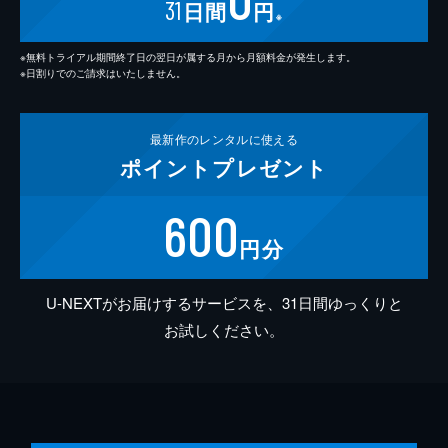
31
日間
円
※
※無料トライアル期間終了日の翌日が属する月から月額料金が発生します。
※日割りでのご請求はいたしません。
最新作の
レンタルに使える
ポイント
プレゼント
600
円分
U-NEXTがお届けするサービスを、31日間ゆっくりと
お試しください。