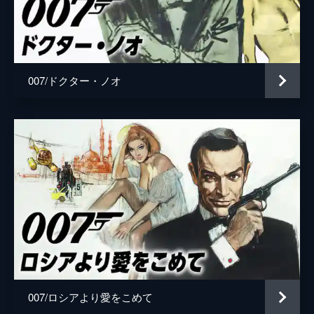
ローガン・アッシュ
ビリー・マグヌッセン
マチルド
リサ＝ドラ・ソネット
監督
キャリー・ジョージ・フクナガ
007/ドクター・ノオ
脚本
ニール・パーヴィス
ロバート・ウェイド
キャリー・ジョージ・フクナガ
フィービー・ウォーラー＝ブリッジ
音楽
ハンス・ジマー
製作
マイケル・Ｇ・ウィルソン
バーバラ・ブロッコリ
007/ロシアより愛をこめて