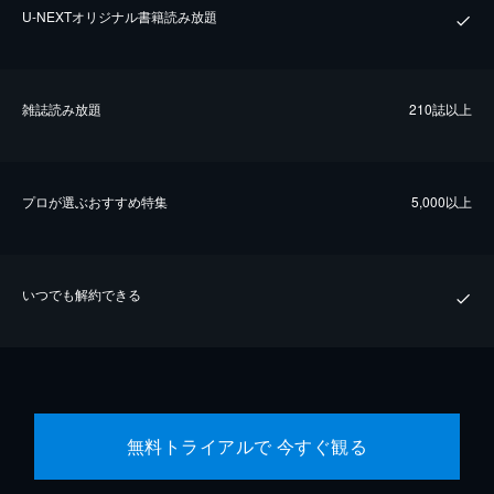
U-NEXTオリジナル書籍読み放題
雑誌読み放題
210誌以上
プロが選ぶおすすめ特集
5,000以上
いつでも解約できる
無料トライアルで 今すぐ観る