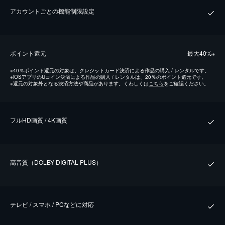
アカウントごとの機能制限設定
ポイント還元
最⼤40%
※
※
40％ポイント還元の対象は、クレジットカード決済による作品の購入 / レンタルです。
※
iOSアプリのUコイン決済による作品の購入 / レンタルは、20％のポイント還元です。
※
還元の対象外となる決済方法や商品があります。くわしくは
こちら
をご確認ください。
フルHD画質 / 4K画質
⾼⾳質（DOLBY DIGITAL PLUS）
テレビ / スマホ / PCなどに対応