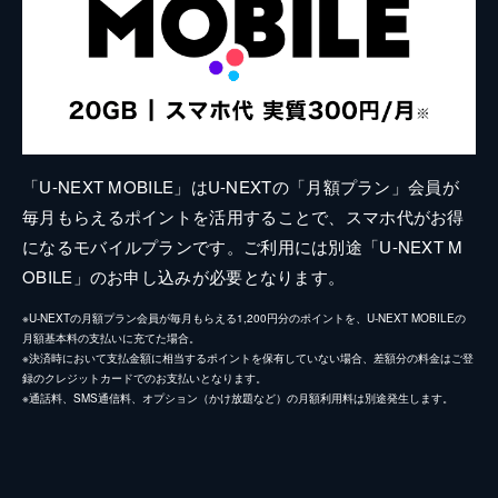
「U-NEXT MOBILE」はU-NEXTの「月額プラン」会員が
毎月もらえるポイントを活用することで、スマホ代がお得
になるモバイルプランです。ご利用には別途「U-NEXT M
OBILE」のお申し込みが必要となります。
※U-NEXTの月額プラン会員が毎月もらえる1,200円分のポイントを、U-NEXT MOBILEの
月額基本料の支払いに充てた場合。
※決済時において支払金額に相当するポイントを保有していない場合、差額分の料金はご登
録のクレジットカードでのお支払いとなります。
※通話料、SMS通信料、オプション（かけ放題など）の月額利用料は別途発生します。