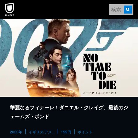
本文へスキップ
華麗なるフィナーレ！ダニエル・クレイグ、最後のジ
ェームズ・ボンド
2020年
イギリス/アメ...
199円
ポイント