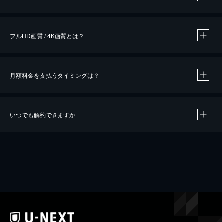
※
作品によって必要なポイントが異なります。
フルHD画質 / 4K画質とは？
月額料金を支払うタイミングは？
※
40％ポイント還元の対象は、クレジットカード決済による作品の購入 / レンタルです。
※
iOSアプリのUコイン決済による作品の購入 / レンタルは、20％のポイント還元です。
※
還元の対象外となる決済方法や商品があります。くわしくは
こちら
をご確認ください。
いつでも解約できますか
こちら