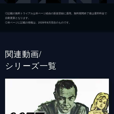
マドレーヌ・スワン
レア・セドゥ
◎記載の無料トライアルは本ページ経由の新規登録に適用。無料期間終了後は通常料金で
自動更新となります。
ノーミ
ラシャーナ・リンチ
◎本ページに記載の情報は、2026年8月現在のものです。
Ｑ
ベン・ウィショー
イヴ・マネーペニー
ナオミ・ハリス
フィリックス・ライター
ジェフリー・ライト
関連動画/
ブロフェルド
クリストフ・ヴァルツ
シリーズ⼀覧
Ｍ
レイフ・ファインズ
タナー
ロリー・キニア
パロマ
アナ・デ・アルマス
プリモ
ダリ・ベンサーラ
オブルチェフ
ダーヴィッド・デンシック