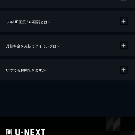
※
作品によって必要なポイントが異なります。
フルHD画質 / 4K画質とは？
月額料金を支払うタイミングは？
※
40％ポイント還元の対象は、クレジットカード決済による作品の購入 / レンタルです。
※
iOSアプリのUコイン決済による作品の購入 / レンタルは、20％のポイント還元です。
※
還元の対象外となる決済方法や商品があります。くわしくは
こちら
をご確認ください。
いつでも解約できますか
こちら