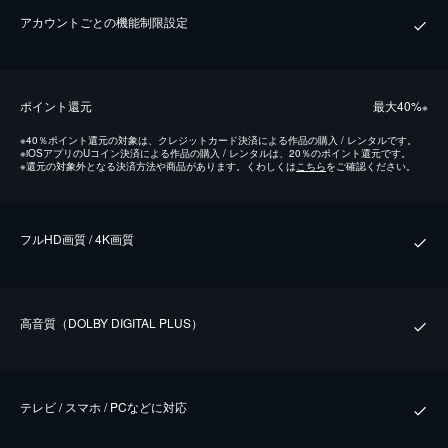
アカウントごとの機能制限設定
ポイント還元
最⼤40%
※
※
40％ポイント還元の対象は、クレジットカード決済による作品の購入 / レンタルです。
※
iOSアプリのUコイン決済による作品の購入 / レンタルは、20％のポイント還元です。
※
還元の対象外となる決済方法や商品があります。くわしくは
こちら
をご確認ください。
フルHD画質 / 4K画質
⾼⾳質（DOLBY DIGITAL PLUS）
テレビ / スマホ / PCなどに対応