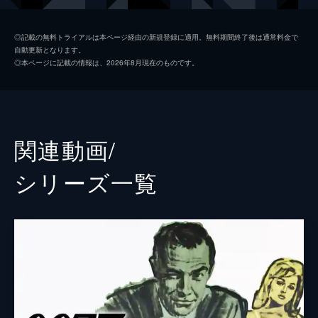
マドレーヌ・スワン
レア・セドゥ
◎記載の無料トライアルは本ページ経由の新規登録に適用。無料期間終了後は通常料金で
自動更新となります。
ノーミ
ラシャーナ・リンチ
◎本ページに記載の情報は、2026年8月現在のものです。
Ｑ
ベン・ウィショー
イヴ・マネーペニー
ナオミ・ハリス
フィリックス・ライター
ジェフリー・ライト
関連動画/
ブロフェルド
クリストフ・ヴァルツ
シリーズ⼀覧
Ｍ
レイフ・ファインズ
タナー
ロリー・キニア
パロマ
アナ・デ・アルマス
プリモ
ダリ・ベンサーラ
オブルチェフ
ダーヴィッド・デンシック