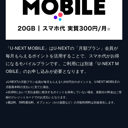
「U-NEXT MOBILE」はU-NEXTの「月額プラン」会員が
毎月もらえるポイントを活用することで、スマホ代がお得
になるモバイルプランです。ご利用には別途「U-NEXT M
OBILE」のお申し込みが必要となります。
※U-NEXTの月額プラン会員が毎月もらえる1,200円分のポイントを、U-NEXT MOBILEの
月額基本料の支払いに充てた場合。
※決済時において支払金額に相当するポイントを保有していない場合、差額分の料金はご登
録のクレジットカードでのお支払いとなります。
※通話料、SMS通信料、オプション（かけ放題など）の月額利用料は別途発生します。