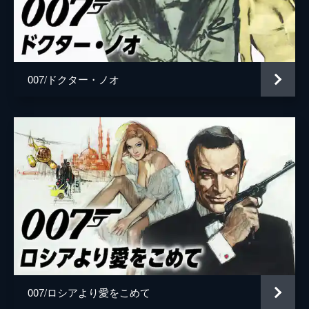
ローガン・アッシュ
ビリー・マグヌッセン
マチルド
リサ＝ドラ・ソネット
監督
キャリー・ジョージ・フクナガ
007/ドクター・ノオ
脚本
ニール・パーヴィス
ロバート・ウェイド
キャリー・ジョージ・フクナガ
フィービー・ウォーラー＝ブリッジ
音楽
ハンス・ジマー
製作
マイケル・Ｇ・ウィルソン
バーバラ・ブロッコリ
007/ロシアより愛をこめて