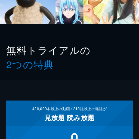
無料トライアルの
2つの特典
420,000
本以上の動画 /
210
誌以上の雑誌が
見放題
読み放題
0