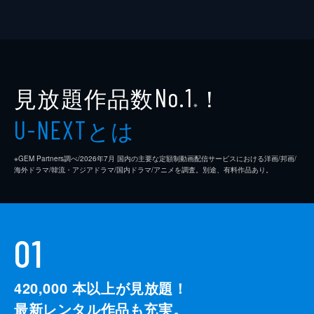
見放題作品数
！
No.1
※
とは
U-NEXT
※GEM Partners調べ/2026年7⽉ 国内の主要な定額制動画配信サービスにおける洋画/邦画/
海外ドラマ/韓流・アジアドラマ/国内ドラマ/アニメを調査。別途、有料作品あり。
01
420,000
本以上が見放題！
最新レンタル作品も充実。