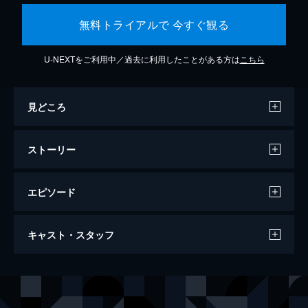
無料トライアルで 今すぐ観る
U-NEXTをご利用中／過去に利用したことがある方は
こちら
見どころ
ストーリー
エピソード
007/ノー・タイム・トゥ・ダイ
キャスト・スタッフ
163分
出演
ジェームズ・ボンド
ダニエル・クレイグ
リュートシファー・サフィン
ラミ・マレック