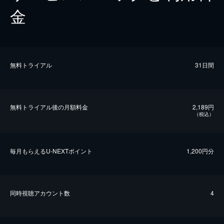
金
無料トライアル
31日間
無料トライアル後の⽉額料金
2,189円
（税込）
毎⽉もらえるU-NEXTポイント
1,200円分
同時視聴アカウント数
4