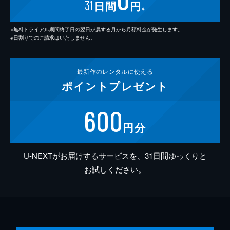
31
日間
円
※
※無料トライアル期間終了日の翌日が属する月から月額料金が発生します。
※日割りでのご請求はいたしません。
最新作の
レンタルに使える
ポイント
プレゼント
600
円分
U-NEXTがお届けするサービスを、31日間ゆっくりと
お試しください。