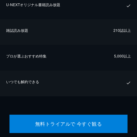
U-NEXTオリジナル書籍読み放題
雑誌読み放題
210誌以上
プロが選ぶおすすめ特集
5,000以上
いつでも解約できる
無料トライアルで 今すぐ観る