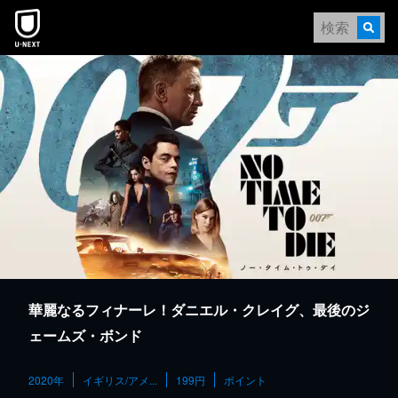
本文へスキップ
華麗なるフィナーレ！ダニエル・クレイグ、最後のジ
ェームズ・ボンド
2020年
イギリス/アメ...
199円
ポイント