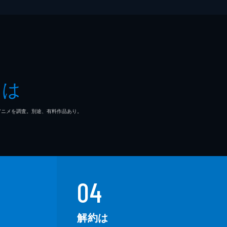
とは
マ/アニメを調査。別途、有料作品あり。
04
解約は