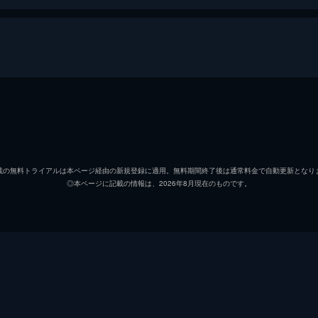
ジェームズ・ボンド
ダニエ
リュートシファー・サフィン
ラミ・
載の無料トライアルは本ページ経由の新規登録に適用。無料期間終了後は通常料金で自動更新となり
◎本ページに記載の情報は、2026年8月現在のものです。
マドレーヌ・スワン
レア・
ノーミ
ラシャ
Ｑ
ベン・
イヴ・マネーペニー
ナオミ