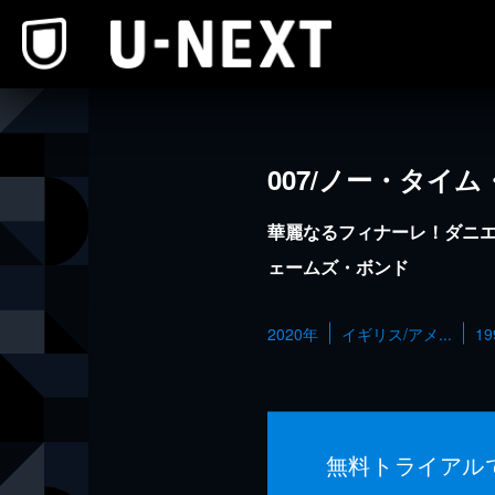
本文へスキップ
007/ノー・タイ
華麗なるフィナーレ！ダニ
ェームズ・ボンド
2020年
イギリス/アメ...
1
無料トライアル