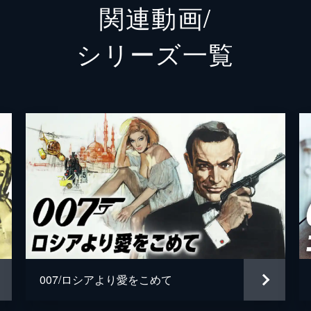
関連動画/
フィリックス・ライター
ジェフ
シリーズ⼀覧
ブロフェルド
クリス
Ｍ
レイフ
タナー
ロリー
パロマ
アナ・
プリモ
ダリ・
オブルチェフ
ダーヴ
ローガン・アッシュ
ビリー
007/ロシアより愛をこめて
マチルド
リサ＝