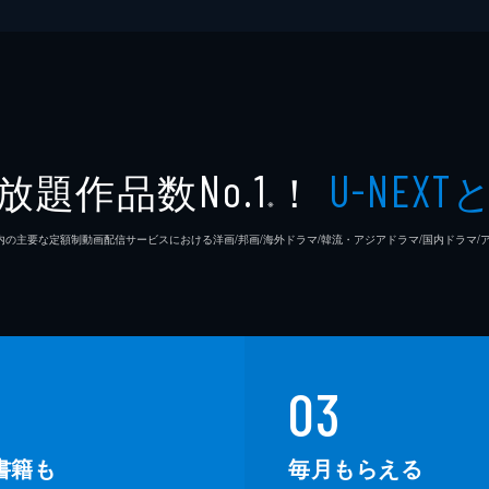
放題作品数
！
No.1
U-NEXT
※
26年7⽉ 国内の主要な定額制動画配信サービスにおける洋画/邦画/海外ドラマ/韓流・アジアドラマ/国内ドラ
03
書籍も
毎月もらえる