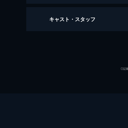
キャスト・スタッフ
007/ノー・タイム・トゥ・ダイ
163分
出演
◎記