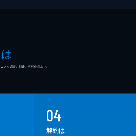
とは
マ/アニメを調査。別途、有料作品あり。
04
解約は