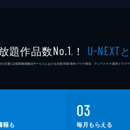
放題作品数
！
No.1
U-NEXT
※
26年7⽉ 国内の主要な定額制動画配信サービスにおける洋画/邦画/海外ドラマ/韓流・アジアドラマ/国内ドラ
03
書籍も
毎月もらえる