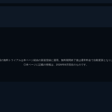
ジェームズ・ボンド
ダニエ
リュートシファー・サフィン
ラミ・
載の無料トライアルは本ページ経由の新規登録に適用。無料期間終了後は通常料金で自動更新となり
◎本ページに記載の情報は、2026年8月現在のものです。
マドレーヌ・スワン
レア・
ノーミ
ラシャ
Ｑ
ベン・
イヴ・マネーペニー
ナオミ