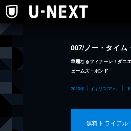
本文へスキップ
007/ノー・タイ
華麗なるフィナーレ！ダニ
ェームズ・ボンド
2020年
イギリス/アメ...
1
無料トライアル