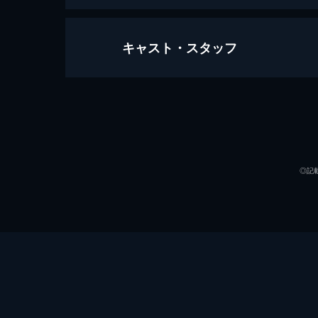
キャスト・スタッフ
007/ノー・タイム・トゥ・ダイ
163分
出演
◎記