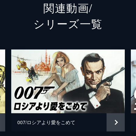
関連動画/
フィリックス・ライター
ジェフ
シリーズ⼀覧
ブロフェルド
クリス
Ｍ
レイフ
タナー
ロリー
パロマ
アナ・
プリモ
ダリ・
オブルチェフ
ダーヴ
ローガン・アッシュ
ビリー
007/ロシアより愛をこめて
マチルド
リサ＝