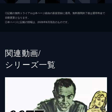
マドレーヌ・スワン
レア・セドゥ
◎記載の無料トライアルは本ページ経由の新規登録に適用。無料期間終了後は通常料金で
自動更新となります。
ノーミ
ラシャーナ・リンチ
◎本ページに記載の情報は、2026年8月現在のものです。
Ｑ
ベン・ウィショー
イヴ・マネーペニー
ナオミ・ハリス
フィリックス・ライター
ジェフリー・ライト
関連動画/
ブロフェルド
クリストフ・ヴァルツ
シリーズ⼀覧
Ｍ
レイフ・ファインズ
タナー
ロリー・キニア
パロマ
アナ・デ・アルマス
プリモ
ダリ・ベンサーラ
オブルチェフ
ダーヴィッド・デンシック