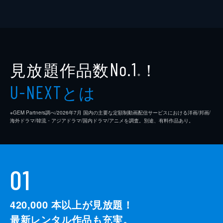
見放題作品数
！
No.1
※
とは
U-NEXT
※GEM Partners調べ/2026年7⽉ 国内の主要な定額制動画配信サービスにおける洋画/邦画/
海外ドラマ/韓流・アジアドラマ/国内ドラマ/アニメを調査。別途、有料作品あり。
01
420,000
本以上が見放題！
最新レンタル作品も充実。