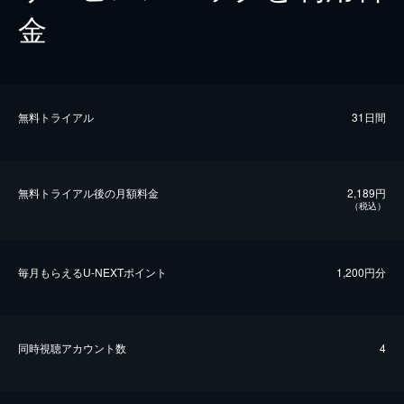
金
無料トライアル
31日間
無料トライアル後の⽉額料金
2,189円
（税込）
毎⽉もらえるU-NEXTポイント
1,200円分
同時視聴アカウント数
4