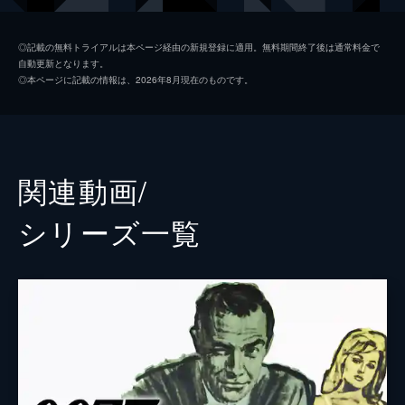
マドレーヌ・スワン
レア・セドゥ
◎記載の無料トライアルは本ページ経由の新規登録に適用。無料期間終了後は通常料金で
自動更新となります。
ノーミ
ラシャーナ・リンチ
◎本ページに記載の情報は、2026年8月現在のものです。
Ｑ
ベン・ウィショー
イヴ・マネーペニー
ナオミ・ハリス
フィリックス・ライター
ジェフリー・ライト
関連動画/
ブロフェルド
クリストフ・ヴァルツ
シリーズ⼀覧
Ｍ
レイフ・ファインズ
タナー
ロリー・キニア
パロマ
アナ・デ・アルマス
プリモ
ダリ・ベンサーラ
オブルチェフ
ダーヴィッド・デンシック