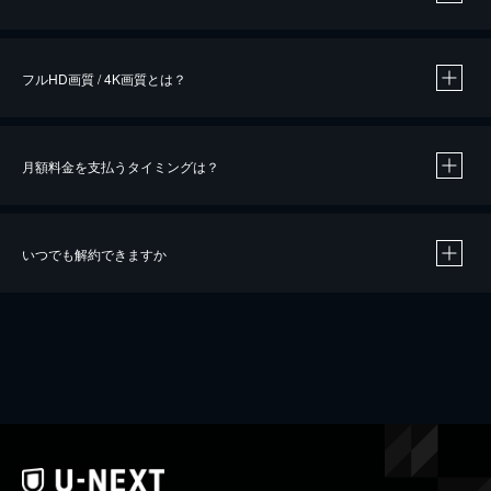
※
作品によって必要なポイントが異なります。
フルHD画質 / 4K画質とは？
月額料金を支払うタイミングは？
※
40％ポイント還元の対象は、クレジットカード決済による作品の購入 / レンタルです。
※
iOSアプリのUコイン決済による作品の購入 / レンタルは、20％のポイント還元です。
※
還元の対象外となる決済方法や商品があります。くわしくは
こちら
をご確認ください。
いつでも解約できますか
こちら