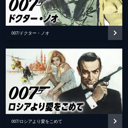
ローガン・アッシュ
ビリー・マグヌッセン
マチルド
リサ＝ドラ・ソネット
監督
キャリー・ジョージ・フクナガ
007/ドクター・ノオ
脚本
ニール・パーヴィス
ロバート・ウェイド
キャリー・ジョージ・フクナガ
フィービー・ウォーラー＝ブリッジ
音楽
ハンス・ジマー
製作
マイケル・Ｇ・ウィルソン
バーバラ・ブロッコリ
007/ロシアより愛をこめて