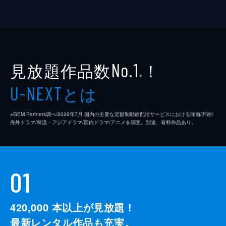
見放題作品数
！
No.1
※
とは
U-NEXT
※GEM Partners調べ/2026年7⽉ 国内の主要な定額制動画配信サービスにおける洋画/邦画/
海外ドラマ/韓流・アジアドラマ/国内ドラマ/アニメを調査。別途、有料作品あり。
01
420,000
本以上が見放題！
最新レンタル作品も充実。