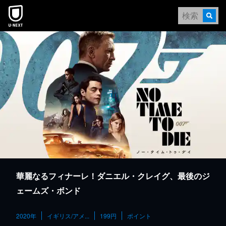
本文へスキップ
華麗なるフィナーレ！ダニエル・クレイグ、最後のジ
ェームズ・ボンド
2020年
イギリス/アメ...
199円
ポイント