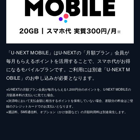
「U-NEXT MOBILE」はU-NEXTの「月額プラン」会員が
毎月もらえるポイントを活用することで、スマホ代がお得
になるモバイルプランです。ご利用には別途「U-NEXT M
OBILE」のお申し込みが必要となります。
※U-NEXTの月額プラン会員が毎月もらえる1,200円分のポイントを、U-NEXT MOBILEの
月額基本料の支払いに充てた場合。
※決済時において支払金額に相当するポイントを保有していない場合、差額分の料金はご登
録のクレジットカードでのお支払いとなります。
※通話料、SMS通信料、オプション（かけ放題など）の月額利用料は別途発生します。