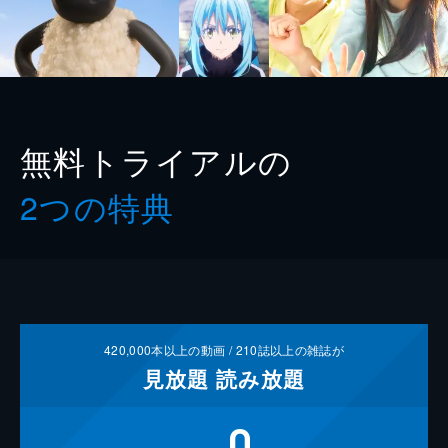
無料トライアルの
2つの特典
420,000
本以上の動画 /
210
誌以上の雑誌が
見放題
読み放題
0