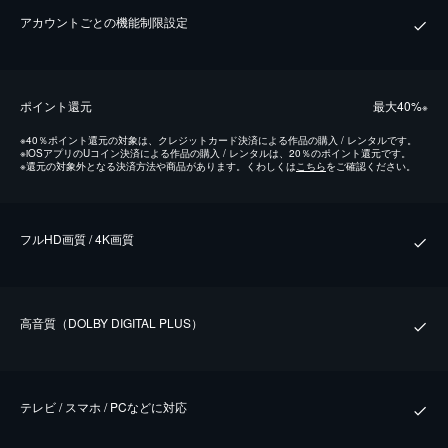
アカウントごとの機能制限設定
ポイント還元
最⼤40%
※
※
40％ポイント還元の対象は、クレジットカード決済による作品の購入 / レンタルです。
※
iOSアプリのUコイン決済による作品の購入 / レンタルは、20％のポイント還元です。
※
還元の対象外となる決済方法や商品があります。くわしくは
こちら
をご確認ください。
フルHD画質 / 4K画質
⾼⾳質（DOLBY DIGITAL PLUS）
テレビ / スマホ / PCなどに対応