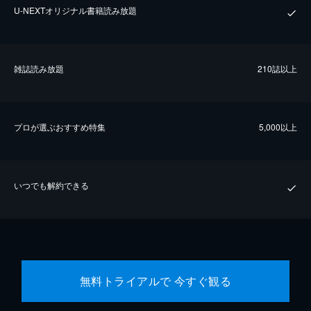
U-NEXTオリジナル書籍読み放題
雑誌読み放題
210誌以上
プロが選ぶおすすめ特集
5,000以上
いつでも解約できる
無料トライアルで 今すぐ観る