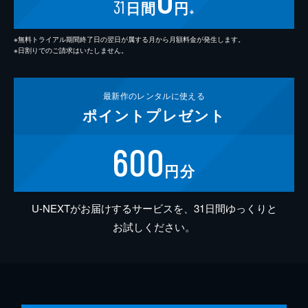
31
日間
円
※
※無料トライアル期間終了日の翌日が属する月から月額料金が発生します。
※日割りでのご請求はいたしません。
最新作の
レンタルに使える
ポイント
プレゼント
600
円分
U-NEXTがお届けするサービスを、31日間ゆっくりと
お試しください。