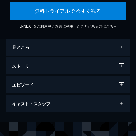
無料トライアルで 今すぐ観る
U-NEXTをご利用中／過去に利用したことがある方は
こちら
見どころ
ストーリー
エピソード
007/ノー・タイム・トゥ・ダイ
キャスト・スタッフ
163分
出演
ジェームズ・ボンド
ダニエル・クレイグ
リュートシファー・サフィン
ラミ・マレック