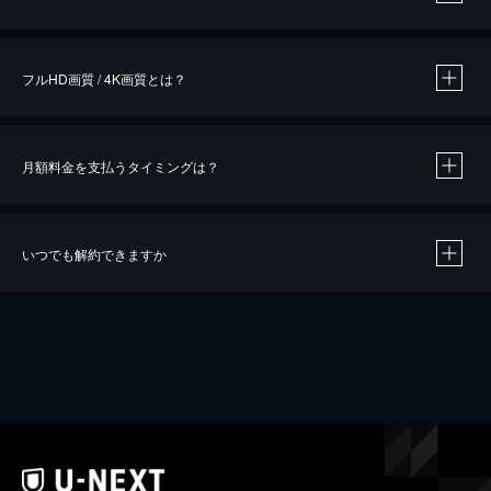
※
作品によって必要なポイントが異なります。
フルHD画質 / 4K画質とは？
月額料金を支払うタイミングは？
※
40％ポイント還元の対象は、クレジットカード決済による作品の購入 / レンタルです。
※
iOSアプリのUコイン決済による作品の購入 / レンタルは、20％のポイント還元です。
※
還元の対象外となる決済方法や商品があります。くわしくは
こちら
をご確認ください。
いつでも解約できますか
こちら