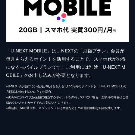
「U-NEXT MOBILE」はU-NEXTの「月額プラン」会員が
毎月もらえるポイントを活用することで、スマホ代がお得
になるモバイルプランです。ご利用には別途「U-NEXT M
OBILE」のお申し込みが必要となります。
※U-NEXTの月額プラン会員が毎月もらえる1,200円分のポイントを、U-NEXT MOBILEの
月額基本料の支払いに充てた場合。
※決済時において支払金額に相当するポイントを保有していない場合、差額分の料金はご登
録のクレジットカードでのお支払いとなります。
※通話料、SMS通信料、オプション（かけ放題など）の月額利用料は別途発生します。