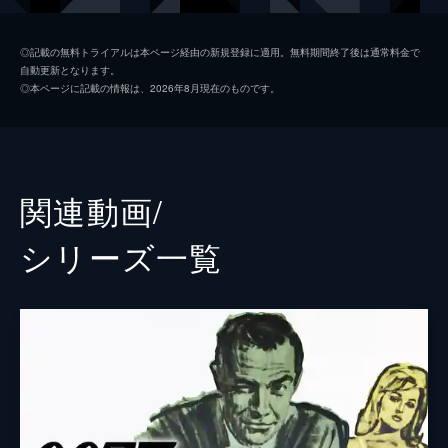
マドレーヌ・スワン
レア・セドゥ
◎記載の無料トライアルは本ページ経由の新規登録に適用。無料期間終了後は通常料金で
自動更新となります。
ノーミ
ラシャーナ・リンチ
◎本ページに記載の情報は、2026年8月現在のものです。
Ｑ
ベン・ウィショー
イヴ・マネーペニー
ナオミ・ハリス
フィリックス・ライター
ジェフリー・ライト
関連動画/
ブロフェルド
クリストフ・ヴァルツ
シリーズ⼀覧
Ｍ
レイフ・ファインズ
タナー
ロリー・キニア
パロマ
アナ・デ・アルマス
プリモ
ダリ・ベンサーラ
オブルチェフ
ダーヴィッド・デンシック