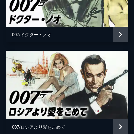
ローガン・アッシュ
ビリー・マグヌッセン
マチルド
リサ＝ドラ・ソネット
監督
キャリー・ジョージ・フクナガ
007/ドクター・ノオ
脚本
ニール・パーヴィス
ロバート・ウェイド
キャリー・ジョージ・フクナガ
フィービー・ウォーラー＝ブリッジ
音楽
ハンス・ジマー
製作
マイケル・Ｇ・ウィルソン
バーバラ・ブロッコリ
007/ロシアより愛をこめて