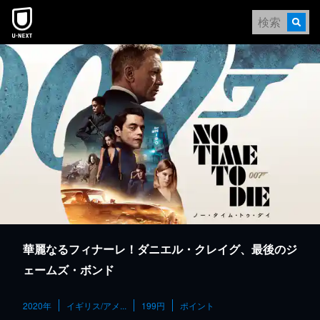
本文へスキップ
華麗なるフィナーレ！ダニエル・クレイグ、最後のジ
ェームズ・ボンド
2020年
イギリス/アメ...
199円
ポイント