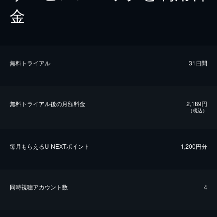
金
無料トライアル
31日間
無料トライアル後の⽉額料金
2,189円
（税込）
毎⽉もらえるU-NEXTポイント
1,200円分
同時視聴アカウント数
4