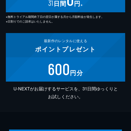
31
日間
円
※
※無料トライアル期間終了日の翌日が属する月から月額料金が発生します。
※日割りでのご請求はいたしません。
最新作の
レンタルに使える
ポイント
プレゼント
600
円分
U-NEXTがお届けするサービスを、31日間ゆっくりと
お試しください。