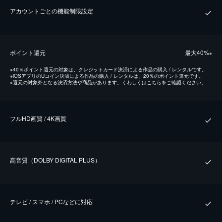
アカウントごとの機能制限設定
ポイント還元
最⼤40%
※
※
40％ポイント還元の対象は、クレジットカード決済による作品の購入 / レンタルです。
※
iOSアプリのUコイン決済による作品の購入 / レンタルは、20％のポイント還元です。
※
還元の対象外となる決済方法や商品があります。くわしくは
こちら
をご確認ください。
フルHD画質 / 4K画質
⾼⾳質（DOLBY DIGITAL PLUS）
テレビ / スマホ / PCなどに対応