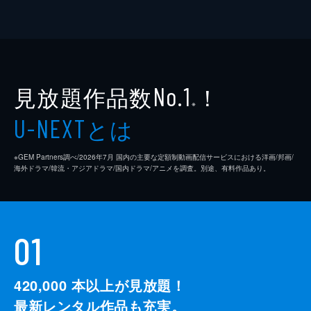
見放題作品数
！
No.1
※
とは
U-NEXT
※GEM Partners調べ/2026年7⽉ 国内の主要な定額制動画配信サービスにおける洋画/邦画/
海外ドラマ/韓流・アジアドラマ/国内ドラマ/アニメを調査。別途、有料作品あり。
01
420,000
本以上が見放題！
最新レンタル作品も充実。