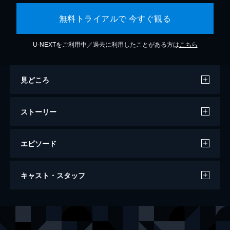
無料トライアルで 今すぐ観る
U-NEXTをご利用中／過去に利用したことがある方は
こちら
見どころ
ストーリー
エピソード
007/ノー・タイム・トゥ・ダイ
キャスト・スタッフ
163分
出演
ジェームズ・ボンド
ダニエル・クレイグ
リュートシファー・サフィン
ラミ・マレック