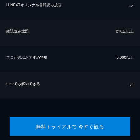
U-NEXTオリジナル書籍読み放題
雑誌読み放題
210誌以上
プロが選ぶおすすめ特集
5,000以上
いつでも解約できる
無料トライアルで 今すぐ観る