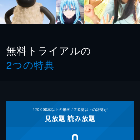
無料トライアルの
2つの特典
420,000
本以上の動画 /
210
誌以上の雑誌が
見放題
読み放題
0