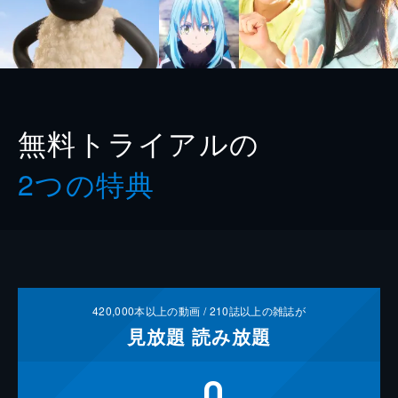
無料トライアルの
2つの特典
420,000
本以上の動画 /
210
誌以上の雑誌が
見放題
読み放題
0