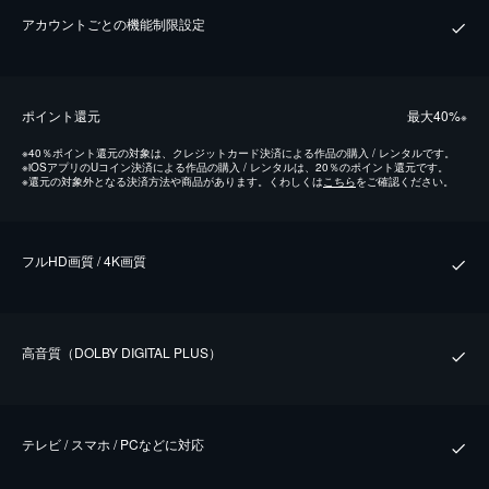
アカウントごとの機能制限設定
ポイント還元
最⼤40%
※
※
40％ポイント還元の対象は、クレジットカード決済による作品の購入 / レンタルです。
※
iOSアプリのUコイン決済による作品の購入 / レンタルは、20％のポイント還元です。
※
還元の対象外となる決済方法や商品があります。くわしくは
こちら
をご確認ください。
フルHD画質 / 4K画質
⾼⾳質（DOLBY DIGITAL PLUS）
テレビ / スマホ / PCなどに対応