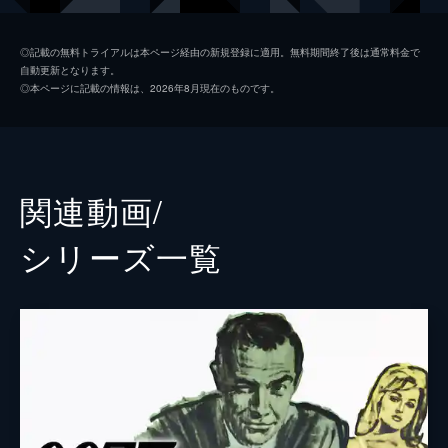
マドレーヌ・スワン
レア・セドゥ
◎記載の無料トライアルは本ページ経由の新規登録に適用。無料期間終了後は通常料金で
自動更新となります。
ノーミ
ラシャーナ・リンチ
◎本ページに記載の情報は、2026年8月現在のものです。
Ｑ
ベン・ウィショー
イヴ・マネーペニー
ナオミ・ハリス
フィリックス・ライター
ジェフリー・ライト
関連動画/
ブロフェルド
クリストフ・ヴァルツ
シリーズ⼀覧
Ｍ
レイフ・ファインズ
タナー
ロリー・キニア
パロマ
アナ・デ・アルマス
プリモ
ダリ・ベンサーラ
オブルチェフ
ダーヴィッド・デンシック