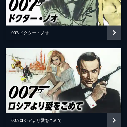
ローガン・アッシュ
ビリー・マグヌッセン
マチルド
リサ＝ドラ・ソネット
監督
キャリー・ジョージ・フクナガ
007/ドクター・ノオ
脚本
ニール・パーヴィス
ロバート・ウェイド
キャリー・ジョージ・フクナガ
フィービー・ウォーラー＝ブリッジ
音楽
ハンス・ジマー
製作
マイケル・Ｇ・ウィルソン
バーバラ・ブロッコリ
007/ロシアより愛をこめて