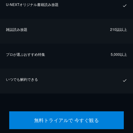
U-NEXTオリジナル書籍読み放題
雑誌読み放題
210誌以上
プロが選ぶおすすめ特集
5,000以上
いつでも解約できる
無料トライアルで 今すぐ観る