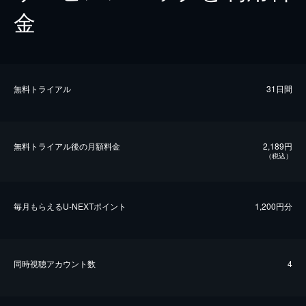
金
無料トライアル
31日間
無料トライアル後の⽉額料金
2,189円
（税込）
毎⽉もらえるU-NEXTポイント
1,200円分
同時視聴アカウント数
4