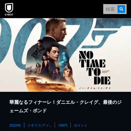
本文へスキップ
華麗なるフィナーレ！ダニエル・クレイグ、最後のジ
ェームズ・ボンド
2020年
イギリス/アメ...
199円
ポイント