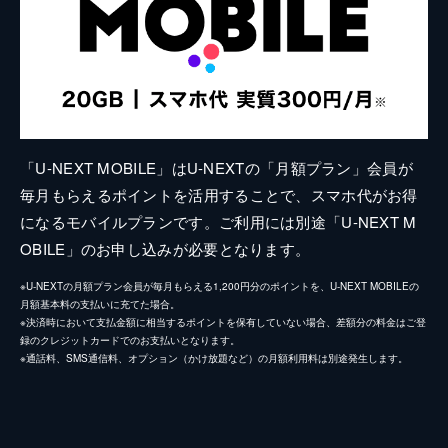
「U-NEXT MOBILE」はU-NEXTの「月額プラン」会員が
毎月もらえるポイントを活用することで、スマホ代がお得
になるモバイルプランです。ご利用には別途「U-NEXT M
OBILE」のお申し込みが必要となります。
※U-NEXTの月額プラン会員が毎月もらえる1,200円分のポイントを、U-NEXT MOBILEの
月額基本料の支払いに充てた場合。
※決済時において支払金額に相当するポイントを保有していない場合、差額分の料金はご登
録のクレジットカードでのお支払いとなります。
※通話料、SMS通信料、オプション（かけ放題など）の月額利用料は別途発生します。