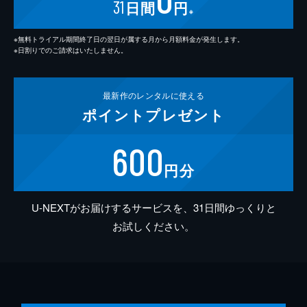
31
日間
円
※
※無料トライアル期間終了日の翌日が属する月から月額料金が発生します。
※日割りでのご請求はいたしません。
最新作の
レンタルに使える
ポイント
プレゼント
600
円分
U-NEXTがお届けするサービスを、31日間ゆっくりと
お試しください。