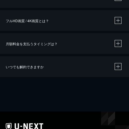
※
作品によって必要なポイントが異なります。
フルHD画質 / 4K画質とは？
月額料金を支払うタイミングは？
※
40％ポイント還元の対象は、クレジットカード決済による作品の購入 / レンタルです。
※
iOSアプリのUコイン決済による作品の購入 / レンタルは、20％のポイント還元です。
※
還元の対象外となる決済方法や商品があります。くわしくは
こちら
をご確認ください。
いつでも解約できますか
こちら