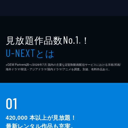
見放題作品数
！
No.1
※
とは
U-NEXT
※GEM Partners調べ/2026年7⽉ 国内の主要な定額制動画配信サービスにおける洋画/邦画/
海外ドラマ/韓流・アジアドラマ/国内ドラマ/アニメを調査。別途、有料作品あり。
01
420,000
本以上が見放題！
最新レンタル作品も充実。