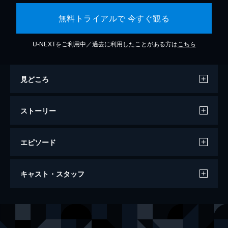
無料トライアルで 今すぐ観る
U-NEXTをご利用中／過去に利用したことがある方は
こちら
見どころ
ストーリー
エピソード
007/ノー・タイム・トゥ・ダイ
キャスト・スタッフ
163分
出演
ジェームズ・ボンド
ダニエル・クレイグ
リュートシファー・サフィン
ラミ・マレック