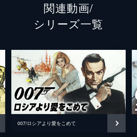
関連動画/
フィリックス・ライター
ジェフ
シリーズ⼀覧
ブロフェルド
クリス
Ｍ
レイフ
タナー
ロリー
パロマ
アナ・
プリモ
ダリ・
オブルチェフ
ダーヴ
ローガン・アッシュ
ビリー
007/ロシアより愛をこめて
マチルド
リサ＝