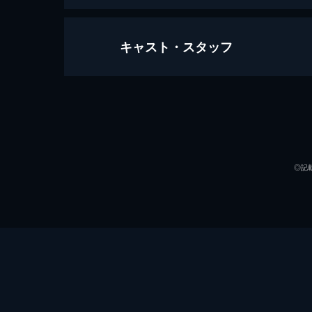
キャスト・スタッフ
007/ノー・タイム・トゥ・ダイ
163分
出演
◎記