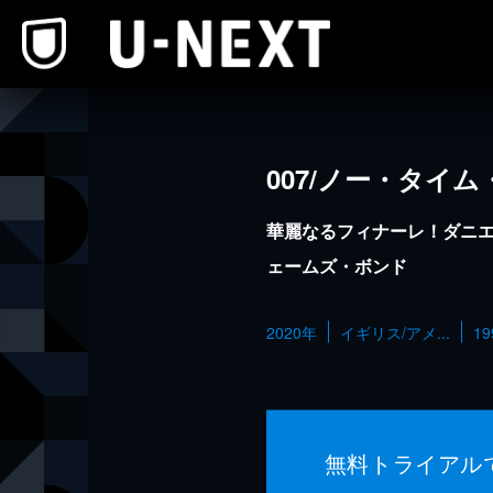
本文へスキップ
007/ノー・タイ
華麗なるフィナーレ！ダニ
ェームズ・ボンド
2020年
イギリス/アメ...
1
無料トライアル