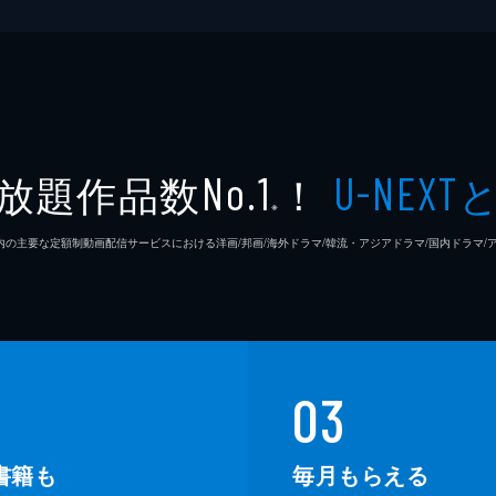
放題作品数
！
No.1
U-NEXT
※
26年7⽉ 国内の主要な定額制動画配信サービスにおける洋画/邦画/海外ドラマ/韓流・アジアドラマ/国内ドラ
03
書籍も
毎月もらえる