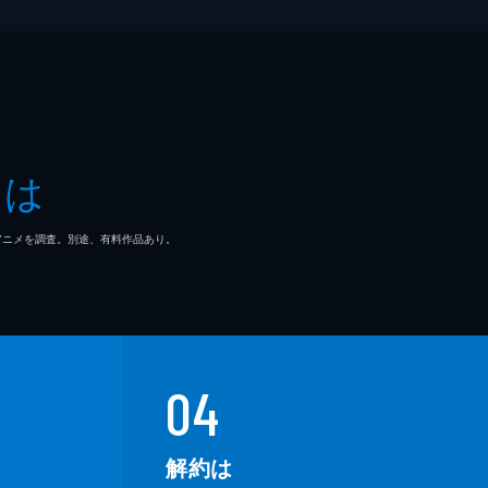
とは
マ/アニメを調査。別途、有料作品あり。
04
解約は