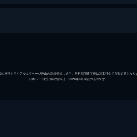
ジェームズ・ボンド
ダニエ
リュートシファー・サフィン
ラミ・
載の無料トライアルは本ページ経由の新規登録に適用。無料期間終了後は通常料金で自動更新となり
◎本ページに記載の情報は、2026年8月現在のものです。
マドレーヌ・スワン
レア・
ノーミ
ラシャ
Ｑ
ベン・
イヴ・マネーペニー
ナオミ