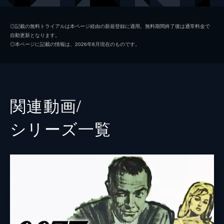
マドレーヌ・スワン
レア・セドゥ
◎記載の無料トライアルは本ページ経由の新規登録に適用。無料期間終了後は通常料金で
自動更新となります。
ノーミ
ラシャーナ・リンチ
◎本ページに記載の情報は、2026年8月現在のものです。
Ｑ
ベン・ウィショー
イヴ・マネーペニー
ナオミ・ハリス
フィリックス・ライター
ジェフリー・ライト
関連動画/
ブロフェルド
クリストフ・ヴァルツ
シリーズ⼀覧
Ｍ
レイフ・ファインズ
タナー
ロリー・キニア
パロマ
アナ・デ・アルマス
プリモ
ダリ・ベンサーラ
オブルチェフ
ダーヴィッド・デンシック