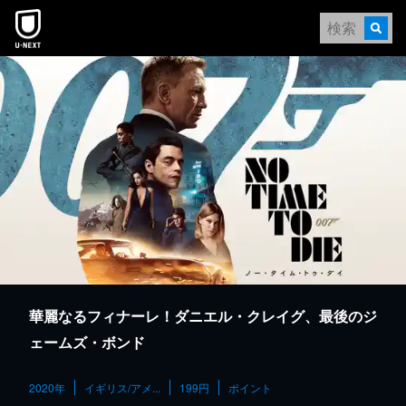
本文へスキップ
華麗なるフィナーレ！ダニエル・クレイグ、最後のジ
ェームズ・ボンド
2020年
イギリス/アメ...
199円
ポイント