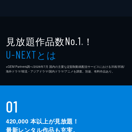
見放題作品数
！
No.1
※
とは
U-NEXT
※GEM Partners調べ/2026年7⽉ 国内の主要な定額制動画配信サービスにおける洋画/邦画/
海外ドラマ/韓流・アジアドラマ/国内ドラマ/アニメを調査。別途、有料作品あり。
01
420,000
本以上が見放題！
最新レンタル作品も充実。