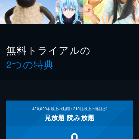
無料トライアルの
2つの特典
420,000
本以上の動画 /
210
誌以上の雑誌が
見放題
読み放題
0