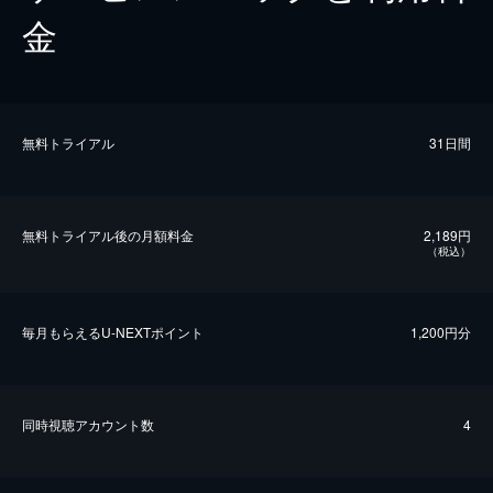
金
無料トライアル
31日間
無料トライアル後の⽉額料金
2,189円
（税込）
毎⽉もらえるU-NEXTポイント
1,200円分
同時視聴アカウント数
4