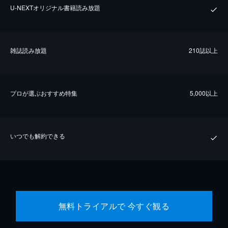
U-NEXTオリジナル書籍読み放題
雑誌読み放題
210誌以上
プロが選ぶおすすめ特集
5,000以上
いつでも解約できる
無料トライアルで 今すぐ観る