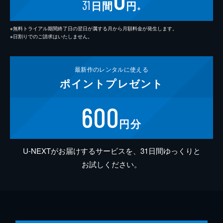
31
日間
円
※
※無料トライアル期間終了日の翌日が属する月から月額料金が発生します。
※日割りでのご請求はいたしません。
最新作の
レンタルに使える
ポイント
プレゼント
600
円分
U-NEXTがお届けするサービスを、31日間ゆっくりと
お試しください。