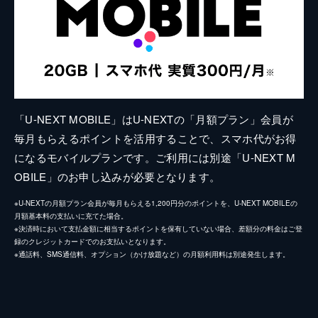
「U-NEXT MOBILE」はU-NEXTの「月額プラン」会員が
毎月もらえるポイントを活用することで、スマホ代がお得
になるモバイルプランです。ご利用には別途「U-NEXT M
OBILE」のお申し込みが必要となります。
※U-NEXTの月額プラン会員が毎月もらえる1,200円分のポイントを、U-NEXT MOBILEの
月額基本料の支払いに充てた場合。
※決済時において支払金額に相当するポイントを保有していない場合、差額分の料金はご登
録のクレジットカードでのお支払いとなります。
※通話料、SMS通信料、オプション（かけ放題など）の月額利用料は別途発生します。