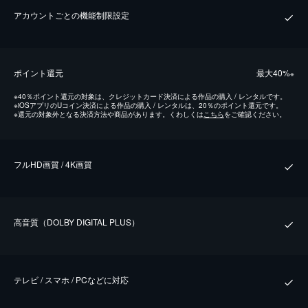
アカウントごとの機能制限設定
ポイント還元
最⼤40%
※
※
40％ポイント還元の対象は、クレジットカード決済による作品の購入 / レンタルです。
※
iOSアプリのUコイン決済による作品の購入 / レンタルは、20％のポイント還元です。
※
還元の対象外となる決済方法や商品があります。くわしくは
こちら
をご確認ください。
フルHD画質 / 4K画質
⾼⾳質（DOLBY DIGITAL PLUS）
テレビ / スマホ / PCなどに対応