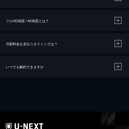
※
作品によって必要なポイントが異なります。
フルHD画質 / 4K画質とは？
月額料金を支払うタイミングは？
※
40％ポイント還元の対象は、クレジットカード決済による作品の購入 / レンタルです。
※
iOSアプリのUコイン決済による作品の購入 / レンタルは、20％のポイント還元です。
※
還元の対象外となる決済方法や商品があります。くわしくは
こちら
をご確認ください。
いつでも解約できますか
こちら