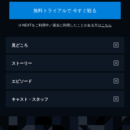
無料トライアルで 今すぐ観る
U-NEXTをご利用中／過去に利用したことがある方は
こちら
見どころ
ストーリー
エピソード
007/ノー・タイム・トゥ・ダイ
キャスト・スタッフ
163分
出演
ジェームズ・ボンド
ダニエル・クレイグ
リュートシファー・サフィン
ラミ・マレック