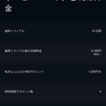
金
無料トライアル
31日間
無料トライアル後の⽉額料金
2,189円
（税込）
毎⽉もらえるU-NEXTポイント
1,200円分
同時視聴アカウント数
4