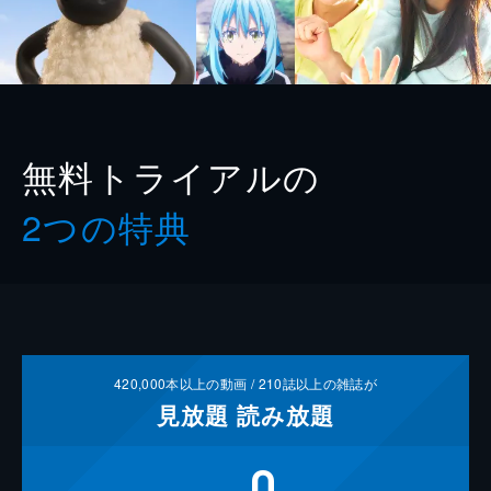
無料トライアルの
2つの特典
420,000
本以上の動画 /
210
誌以上の雑誌が
見放題
読み放題
0