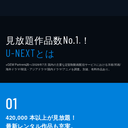
見放題作品数
！
No.1
※
とは
U-NEXT
※GEM Partners調べ/2026年7⽉ 国内の主要な定額制動画配信サービスにおける洋画/邦画/
海外ドラマ/韓流・アジアドラマ/国内ドラマ/アニメを調査。別途、有料作品あり。
01
420,000
本以上が見放題！
最新レンタル作品も充実。