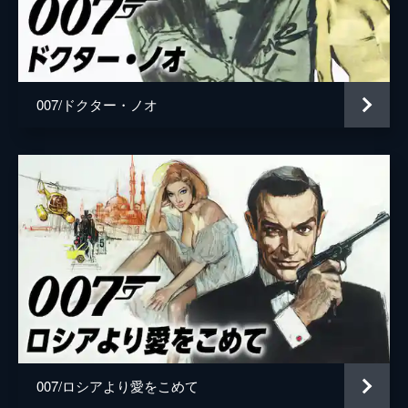
ローガン・アッシュ
ビリー・マグヌッセン
マチルド
リサ＝ドラ・ソネット
監督
キャリー・ジョージ・フクナガ
007/ドクター・ノオ
脚本
ニール・パーヴィス
ロバート・ウェイド
キャリー・ジョージ・フクナガ
フィービー・ウォーラー＝ブリッジ
音楽
ハンス・ジマー
製作
マイケル・Ｇ・ウィルソン
バーバラ・ブロッコリ
007/ロシアより愛をこめて