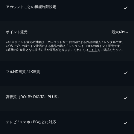
アカウントごとの機能制限設定
ポイント還元
最⼤40%
※
※
40％ポイント還元の対象は、クレジットカード決済による作品の購入 / レンタルです。
※
iOSアプリのUコイン決済による作品の購入 / レンタルは、20％のポイント還元です。
※
還元の対象外となる決済方法や商品があります。くわしくは
こちら
をご確認ください。
フルHD画質 / 4K画質
⾼⾳質（DOLBY DIGITAL PLUS）
テレビ / スマホ / PCなどに対応