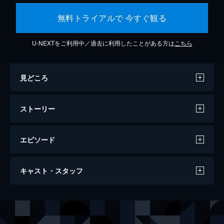
無料トライアルで 今すぐ観る
U-NEXTをご利用中／過去に利用したことがある方は
こちら
見どころ
ストーリー
エピソード
007/ノー・タイム・トゥ・ダイ
キャスト・スタッフ
163分
出演
ジェームズ・ボンド
ダニエル・クレイグ
リュートシファー・サフィン
ラミ・マレック