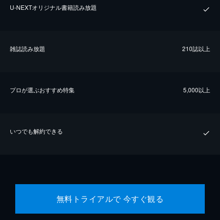
U-NEXTオリジナル書籍読み放題
雑誌読み放題
210誌以上
プロが選ぶおすすめ特集
5,000以上
いつでも解約できる
無料トライアルで 今すぐ観る