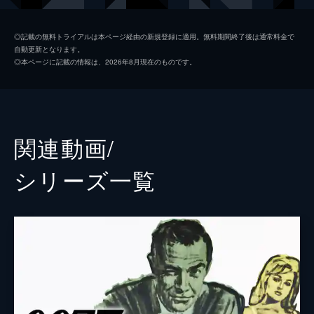
マドレーヌ・スワン
レア・セドゥ
◎記載の無料トライアルは本ページ経由の新規登録に適用。無料期間終了後は通常料金で
自動更新となります。
ノーミ
ラシャーナ・リンチ
◎本ページに記載の情報は、2026年8月現在のものです。
Ｑ
ベン・ウィショー
イヴ・マネーペニー
ナオミ・ハリス
フィリックス・ライター
ジェフリー・ライト
関連動画/
ブロフェルド
クリストフ・ヴァルツ
シリーズ⼀覧
Ｍ
レイフ・ファインズ
タナー
ロリー・キニア
パロマ
アナ・デ・アルマス
プリモ
ダリ・ベンサーラ
オブルチェフ
ダーヴィッド・デンシック