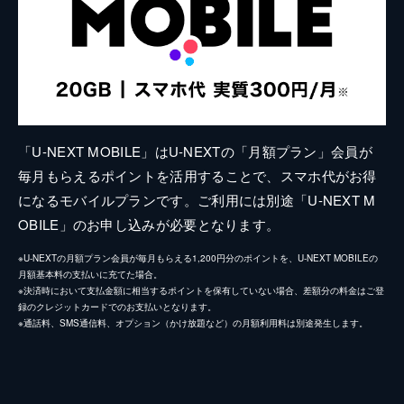
「U-NEXT MOBILE」はU-NEXTの「月額プラン」会員が
毎月もらえるポイントを活用することで、スマホ代がお得
になるモバイルプランです。ご利用には別途「U-NEXT M
OBILE」のお申し込みが必要となります。
※U-NEXTの月額プラン会員が毎月もらえる1,200円分のポイントを、U-NEXT MOBILEの
月額基本料の支払いに充てた場合。
※決済時において支払金額に相当するポイントを保有していない場合、差額分の料金はご登
録のクレジットカードでのお支払いとなります。
※通話料、SMS通信料、オプション（かけ放題など）の月額利用料は別途発生します。