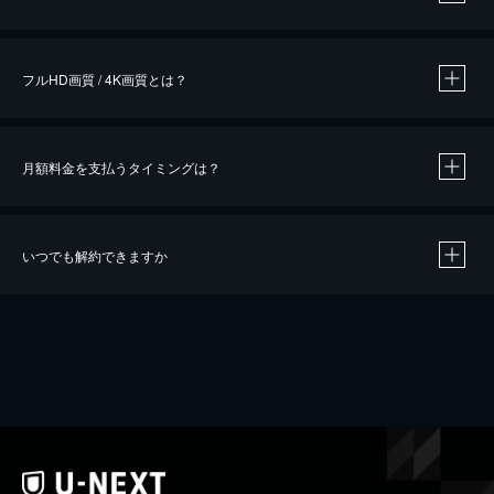
※
作品によって必要なポイントが異なります。
フルHD画質 / 4K画質とは？
月額料金を支払うタイミングは？
※
40％ポイント還元の対象は、クレジットカード決済による作品の購入 / レンタルです。
※
iOSアプリのUコイン決済による作品の購入 / レンタルは、20％のポイント還元です。
※
還元の対象外となる決済方法や商品があります。くわしくは
こちら
をご確認ください。
いつでも解約できますか
こちら