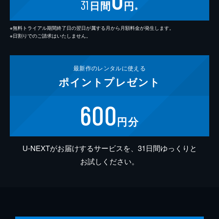
31
日間
円
※
※無料トライアル期間終了日の翌日が属する月から月額料金が発生します。
※日割りでのご請求はいたしません。
最新作の
レンタルに使える
ポイント
プレゼント
600
円分
U-NEXTがお届けするサービスを、31日間ゆっくりと
お試しください。