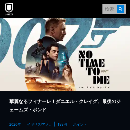
本文へスキップ
華麗なるフィナーレ！ダニエル・クレイグ、最後のジ
ェームズ・ボンド
2020年
イギリス/アメ...
199円
ポイント