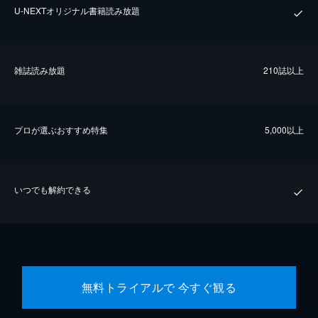
U-NEXTオリジナル書籍読み放題
雑誌読み放題
210誌以上
プロが選ぶおすすめ特集
5,000以上
いつでも解約できる
無料トライアルで 今すぐ観る