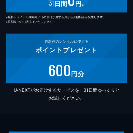
31
日間
円
※
※無料トライアル期間終了日の翌日が属する月から月額料金が発生します。
※日割りでのご請求はいたしません。
最新作の
レンタルに使える
ポイント
プレゼント
600
円分
U-NEXTがお届けするサービスを、31日間ゆっくりと
お試しください。