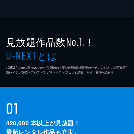
見放題作品数
！
No.1
※
とは
U-NEXT
※GEM Partners調べ/2026年7⽉ 国内の主要な定額制動画配信サービスにおける洋画/邦画/
海外ドラマ/韓流・アジアドラマ/国内ドラマ/アニメを調査。別途、有料作品あり。
01
420,000
本以上が見放題！
最新レンタル作品も充実。