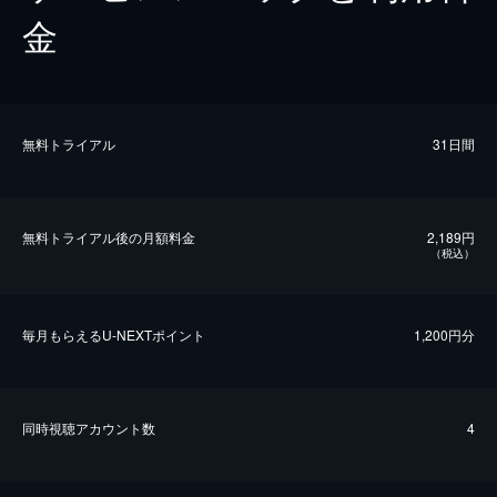
金
無料トライアル
31日間
無料トライアル後の⽉額料金
2,189円
（税込）
毎⽉もらえるU-NEXTポイント
1,200円分
同時視聴アカウント数
4