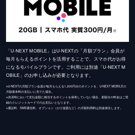
「U-NEXT MOBILE」はU-NEXTの「月額プラン」会員が
毎月もらえるポイントを活用することで、スマホ代がお得
になるモバイルプランです。ご利用には別途「U-NEXT M
OBILE」のお申し込みが必要となります。
※U-NEXTの月額プラン会員が毎月もらえる1,200円分のポイントを、U-NEXT MOBILEの
月額基本料の支払いに充てた場合。
※決済時において支払金額に相当するポイントを保有していない場合、差額分の料金はご登
録のクレジットカードでのお支払いとなります。
※通話料、SMS通信料、オプション（かけ放題など）の月額利用料は別途発生します。