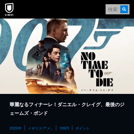
本文へスキップ
華麗なるフィナーレ！ダニエル・クレイグ、最後のジ
ェームズ・ボンド
2020年
イギリス/アメ...
199円
ポイント