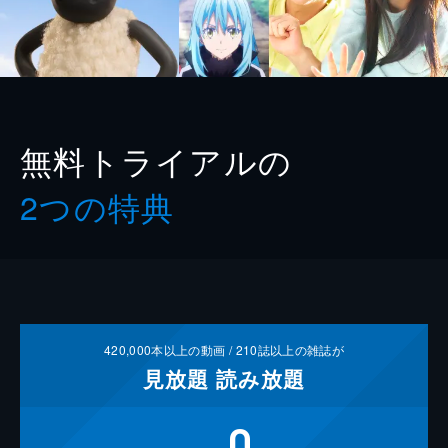
無料トライアルの
2つの特典
420,000
本以上の動画 /
210
誌以上の雑誌が
見放題
読み放題
0