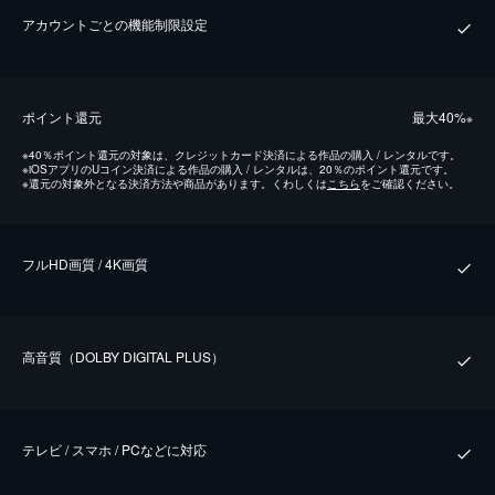
アカウントごとの機能制限設定
ポイント還元
最⼤40%
※
※
40％ポイント還元の対象は、クレジットカード決済による作品の購入 / レンタルです。
※
iOSアプリのUコイン決済による作品の購入 / レンタルは、20％のポイント還元です。
※
還元の対象外となる決済方法や商品があります。くわしくは
こちら
をご確認ください。
フルHD画質 / 4K画質
⾼⾳質（DOLBY DIGITAL PLUS）
テレビ / スマホ / PCなどに対応