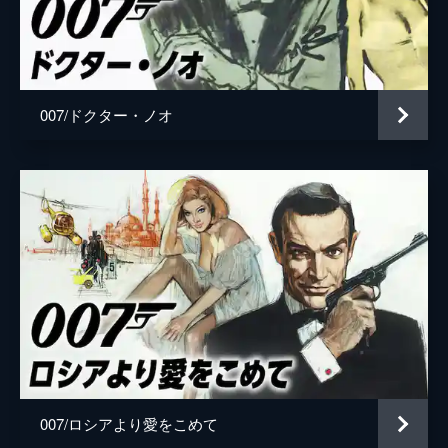
ローガン・アッシュ
ビリー・マグヌッセン
マチルド
リサ＝ドラ・ソネット
監督
キャリー・ジョージ・フクナガ
007/ドクター・ノオ
脚本
ニール・パーヴィス
ロバート・ウェイド
キャリー・ジョージ・フクナガ
フィービー・ウォーラー＝ブリッジ
音楽
ハンス・ジマー
製作
マイケル・Ｇ・ウィルソン
バーバラ・ブロッコリ
007/ロシアより愛をこめて