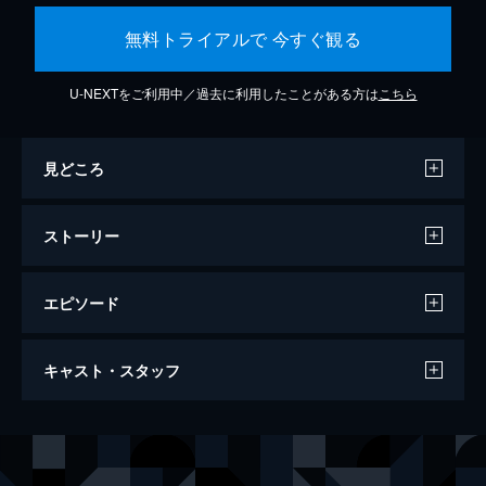
無料トライアルで 今すぐ観る
U-NEXTをご利用中／過去に利用したことがある方は
こちら
見どころ
ストーリー
エピソード
007/ノー・タイム・トゥ・ダイ
キャスト・スタッフ
163分
出演
ジェームズ・ボンド
ダニエル・クレイグ
リュートシファー・サフィン
ラミ・マレック