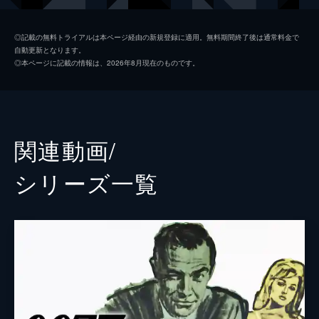
マドレーヌ・スワン
レア・セドゥ
◎記載の無料トライアルは本ページ経由の新規登録に適用。無料期間終了後は通常料金で
自動更新となります。
ノーミ
ラシャーナ・リンチ
◎本ページに記載の情報は、2026年8月現在のものです。
Ｑ
ベン・ウィショー
イヴ・マネーペニー
ナオミ・ハリス
フィリックス・ライター
ジェフリー・ライト
関連動画/
ブロフェルド
クリストフ・ヴァルツ
シリーズ⼀覧
Ｍ
レイフ・ファインズ
タナー
ロリー・キニア
パロマ
アナ・デ・アルマス
プリモ
ダリ・ベンサーラ
オブルチェフ
ダーヴィッド・デンシック