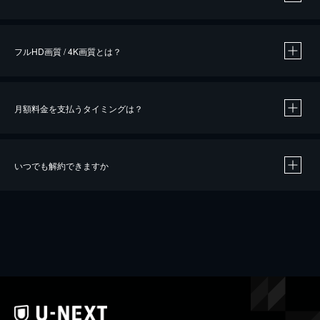
※
作品によって必要なポイントが異なります。
フルHD画質 / 4K画質とは？
月額料金を支払うタイミングは？
※
40％ポイント還元の対象は、クレジットカード決済による作品の購入 / レンタルです。
※
iOSアプリのUコイン決済による作品の購入 / レンタルは、20％のポイント還元です。
※
還元の対象外となる決済方法や商品があります。くわしくは
こちら
をご確認ください。
いつでも解約できますか
こちら