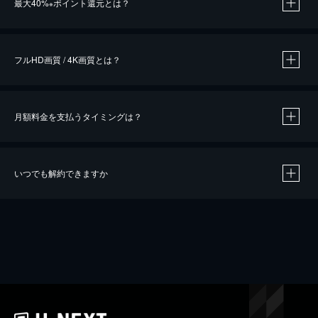
最大40%
ポイント還元とは？
※
※
作品によって必要なポイントが異なります。
フルHD画質 / 4K画質とは？
月額料金を支払うタイミングは？
※
40％ポイント還元の対象は、クレジットカード決済による作品の購入 / レンタルです。
※
iOSアプリのUコイン決済による作品の購入 / レンタルは、20％のポイント還元です。
※
還元の対象外となる決済方法や商品があります。くわしくは
こちら
をご確認ください。
いつでも解約できますか
こちら