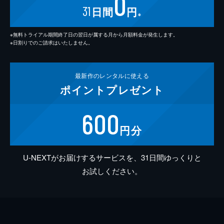
0
31
日間
円
※
※無料トライアル期間終了日の翌日が属する月から月額料金が発生します。
※日割りでのご請求はいたしません。
最新作の
レンタルに使える
ポイント
プレゼント
600
円分
U-NEXTがお届けするサービスを、31日間ゆっくりと
お試しください。