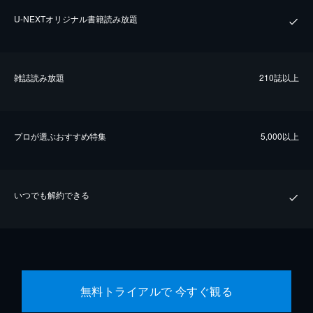
U-NEXTオリジナル書籍読み放題
雑誌読み放題
210誌以上
プロが選ぶおすすめ特集
5,000以上
いつでも解約できる
無料トライアルで 今すぐ観る