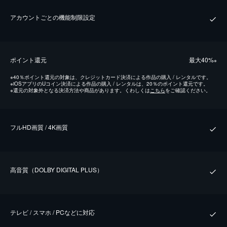
アカウントごとの機能制限設定
ポイント還元
最⼤40%
※
※
40％ポイント還元の対象は、クレジットカード決済による作品の購入 / レンタルです。
※
iOSアプリのUコイン決済による作品の購入 / レンタルは、20％のポイント還元です。
※
還元の対象外となる決済方法や商品があります。くわしくは
こちら
をご確認ください。
フルHD画質 / 4K画質
⾼⾳質（DOLBY DIGITAL PLUS）
テレビ / スマホ / PCなどに対応