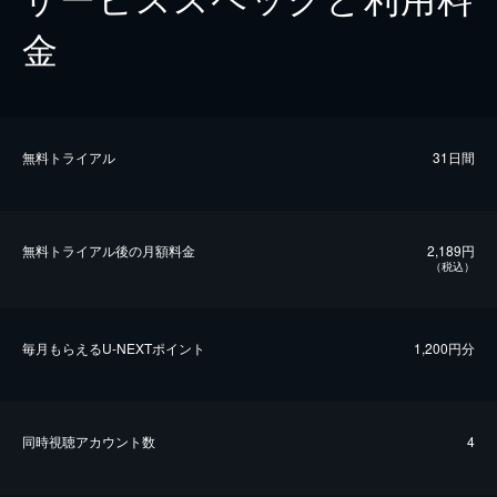
金
無料トライアル
31日間
無料トライアル後の⽉額料金
2,189円
（税込）
毎⽉もらえるU-NEXTポイント
1,200円分
同時視聴アカウント数
4