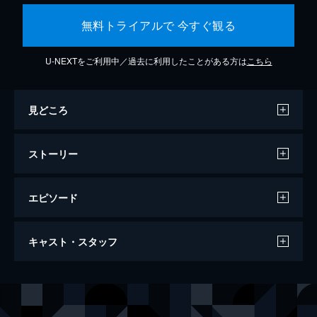
無料トライアルで 今すぐ観る
U-NEXTをご利用中／過去に利用したことがある方は
こちら
見どころ
ストーリー
エピソード
83歳のやさしいスパイ
キャスト・スタッフ
90分
監督
マイテ・アルベルディ
音楽
ヴィンセント・ファン・ヴァーメルダム