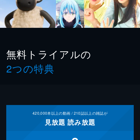
無料トライアルの
2つの特典
420,000
本以上の動画 /
210
誌以上の雑誌が
見放題
読み放題