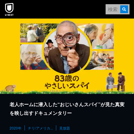
本文へスキップ
老人ホームに潜入した“おじいさんスパイ”が見た真実
を映し出すドキュメンタリー
2020年
チリ/アメリカ...
見放題