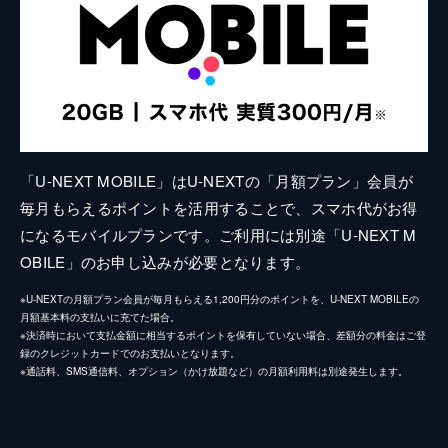
「U-NEXT MOBILE」はU-NEXTの「月額プラン」会員が
毎月もらえるポイントを活用することで、スマホ代がお得
になるモバイルプランです。ご利用には別途「U-NEXT M
OBILE」のお申し込みが必要となります。
※U-NEXTの月額プラン会員が毎月もらえる1,200円分のポイントを、U-NEXT MOBILEの
月額基本料の支払いに充てた場合。
※決済時において支払金額に相当するポイントを保有していない場合、差額分の料金はご登
録のクレジットカードでのお支払いとなります。
※通話料、SMS通信料、オプション（かけ放題など）の月額利用料は別途発生します。