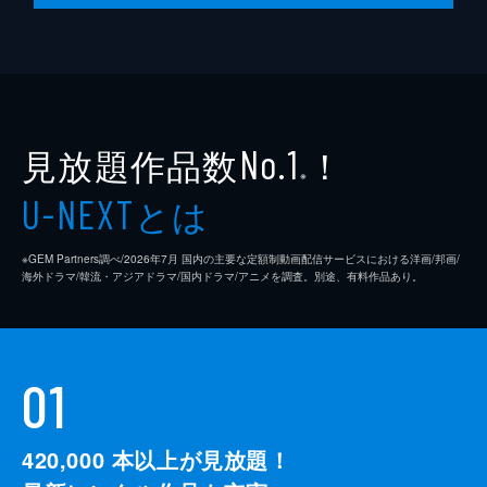
見放題作品数
！
No.1
※
とは
U-NEXT
※GEM Partners調べ/2026年7⽉ 国内の主要な定額制動画配信サービスにおける洋画/邦画/
海外ドラマ/韓流・アジアドラマ/国内ドラマ/アニメを調査。別途、有料作品あり。
01
420,000
本以上が見放題！