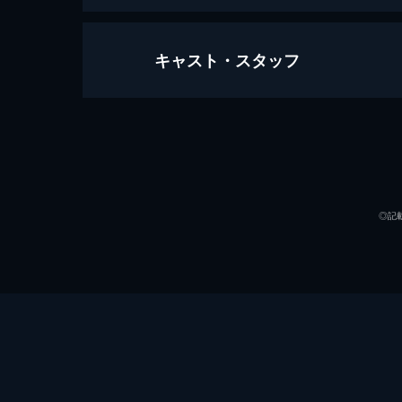
キャスト・スタッフ
83歳のやさしいスパイ
90分
監督
音楽
◎記
製作