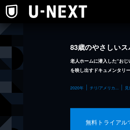
本文へスキップ
83歳のやさしいス
老人ホームに潜入した“おじ
を映し出すドキュメンタリ
2020年
チリ/アメリカ...
見
無料トライアル