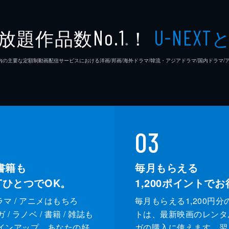
放題作品数
！
No.1
U-NEXT
※
26年7⽉ 国内の主要な定額制動画配信サービスにおける洋画/邦画/海外ドラマ/韓流・アジアドラマ/国内ドラ
03
書籍も
毎月もらえる
XTひとつでOK。
1,200
ポイントでお
ドラマ / アニメはもちろ
毎月もらえる1,200円分
/ ラノベ / 書籍 / 雑誌も
トは、最新映画のレンタ
インアップ。あなたの好
ガの購入に使えます。翌