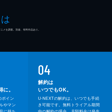
とは
マ/アニメを調査。別途、有料作品あり。
04
解約は
得に。
いつでもOK。
のポイン
U-NEXTの解約は、いつでも手続
ルやマン
き可能です。無料トライアル期間
月に持ち
中の解約の場合、月額料金は発生