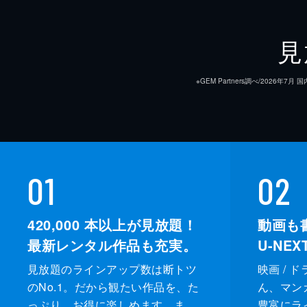
見
※GEM Partners調べ/20
01
02
420,000
本以上が見放題！
動画も
最新レンタル作品も充実。
U-NE
見放題のラインアップ数は断トツ
映画 / 
のNo.1。だから観たい作品を、た
ん、マンガ 
っぷり、お得に楽しめます。ま
豊富にラ