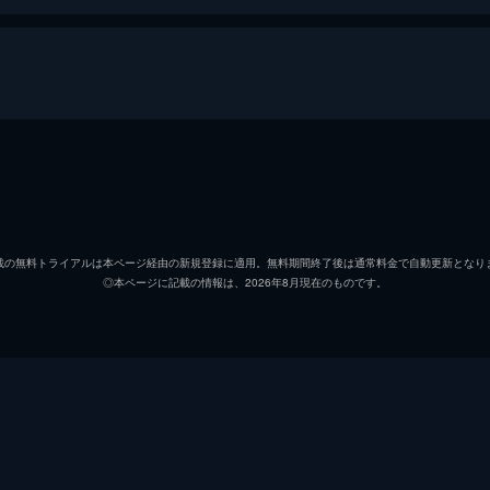
マイテ・アルベルディ
ヴィンセント・ファン・ヴァ
載の無料トライアルは本ページ経由の新規登録に適用。無料期間終了後は通常料金で自動更新となり
◎本ページに記載の情報は、2026年8月現在のものです。
マルセラ・サンティバーニェ