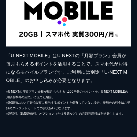
「U-NEXT MOBILE」はU-NEXTの「月額プラン」会員が
毎月もらえるポイントを活用することで、スマホ代がお得
になるモバイルプランです。ご利用には別途「U-NEXT M
OBILE」のお申し込みが必要となります。
※U-NEXTの月額プラン会員が毎月もらえる1,200円分のポイントを、U-NEXT MOBILEの
月額基本料の支払いに充てた場合。
※決済時において支払金額に相当するポイントを保有していない場合、差額分の料金はご登
録のクレジットカードでのお支払いとなります。
※通話料、SMS通信料、オプション（かけ放題など）の月額利用料は別途発生します。