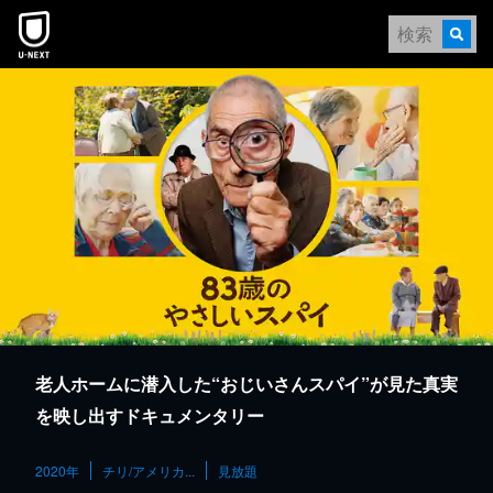
本文へスキップ
老人ホームに潜入した“おじいさんスパイ”が見た真実
を映し出すドキュメンタリー
2020年
チリ/アメリカ...
見放題