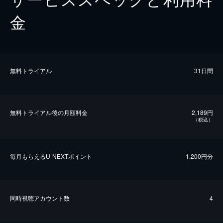
金
無料トライアル
31日間
無料トライアル後の⽉額料金
2,189円
（税込）
毎⽉もらえるU-NEXTポイント
1,200円分
同時視聴アカウント数
4