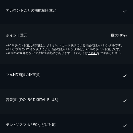
アカウントごとの機能制限設定
ポイント還元
最⼤40%
※
※
40％ポイント還元の対象は、クレジットカード決済による作品の購入 / レンタルです。
※
iOSアプリのUコイン決済による作品の購入 / レンタルは、20％のポイント還元です。
※
還元の対象外となる決済方法や商品があります。くわしくは
こちら
をご確認ください。
フルHD画質 / 4K画質
⾼⾳質（DOLBY DIGITAL PLUS）
テレビ / スマホ / PCなどに対応