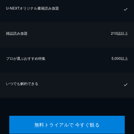
U-NEXTオリジナル書籍読み放題
雑誌読み放題
210誌以上
プロが選ぶおすすめ特集
5,000以上
いつでも解約できる
無料トライアルで 今すぐ観る