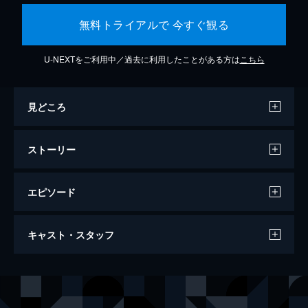
無料トライアルで 今すぐ観る
U-NEXTをご利用中／過去に利用したことがある方は
こちら
見どころ
ストーリー
エピソード
83歳のやさしいスパイ
キャスト・スタッフ
90分
監督
マイテ・アルベルディ
音楽
ヴィンセント・ファン・ヴァーメルダム