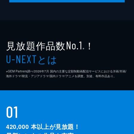
見放題作品数
！
No.1
※
とは
U-NEXT
※GEM Partners調べ/2026年7⽉ 国内の主要な定額制動画配信サービスにおける洋画/邦画/
海外ドラマ/韓流・アジアドラマ/国内ドラマ/アニメを調査。別途、有料作品あり。
01
420,000
本以上が見放題！