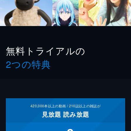
無料トライアルの
2つの特典
420,000
本以上の動画 /
210
誌以上の雑誌が
見放題
読み放題