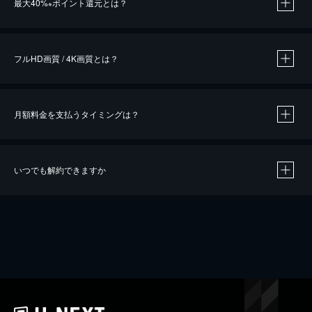
最大40%
ポイント還元とは？
※
※
作品によって必要なポイントが異なります。
フルHD画質 / 4K画質とは？
月額料金を支払うタイミングは？
※
40％ポイント還元の対象は、クレジットカード決済による作品の購入 / レンタルです。
※
iOSアプリのUコイン決済による作品の購入 / レンタルは、20％のポイント還元です。
※
還元の対象外となる決済方法や商品があります。くわしくは
こちら
をご確認ください。
いつでも解約できますか
こちら