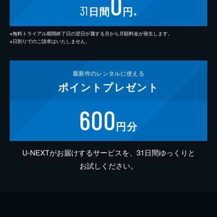
0
31
日間
円
※
※無料トライアル期間終了日の翌日が属する月から月額料金が発生します。
※日割りでのご請求はいたしません。
最新作の
レンタルに使える
ポイント
プレゼント
600
円分
U-NEXTがお届けするサービスを、31日間ゆっくりと
お試しください。