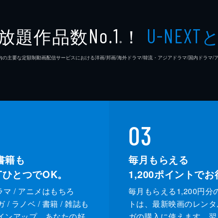
放題作品数
！
No.1
U-NEXT
※
26年7⽉ 国内の主要な定額制動画配信サービスにおける洋画/邦画/海外ドラマ/韓流・アジアドラマ/国内ドラ
03
書籍も
毎月もらえる
XTひとつでOK。
1,200
ポイントでお
ドラマ / アニメはもちろ
毎月もらえる1,200円分
/ ラノベ / 書籍 / 雑誌も
トは、最新映画のレンタ
インアップ。あなたの好
ガの購入に使えます。翌