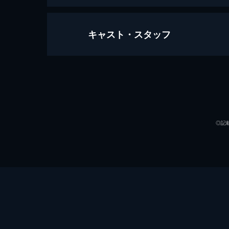
キャスト・スタッフ
83歳のやさしいスパイ
90分
監督
音楽
◎記
製作