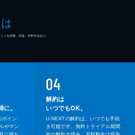
とは
マ/アニメを調査。別途、有料作品あり。
04
解約は
得に。
いつでもOK。
のポイン
U-NEXTの解約は、いつでも手続
ルやマン
き可能です。無料トライアル期間
月に持ち
中の解約の場合、月額料金は発生