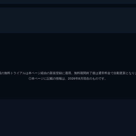
マイテ・アルベルディ
ヴィンセント・ファン・ヴァ
載の無料トライアルは本ページ経由の新規登録に適用。無料期間終了後は通常料金で自動更新となり
◎本ページに記載の情報は、2026年8月現在のものです。
マルセラ・サンティバーニェ