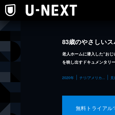
本文へスキップ
83歳のやさしいス
老人ホームに潜入した“おじ
を映し出すドキュメンタリ
2020年
チリ/アメリカ...
見
無料トライアル