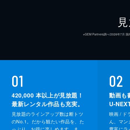
見
※GEM Partners調べ/20
01
02
420,000
本以上が見放題！
動画も
最新レンタル作品も充実。
U-NE
見放題のラインアップ数は断トツ
映画 / 
のNo.1。だから観たい作品を、た
ん、マンガ 
っぷり、お得に楽しめます。ま
豊富にラ