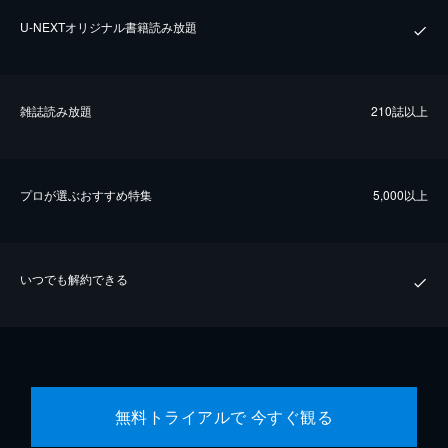
U-NEXTオリジナル書籍読み放題
雑誌読み放題
210誌以上
プロが選ぶおすすめ特集
5,000以上
いつでも解約できる
無料トライアルで 今すぐ観る