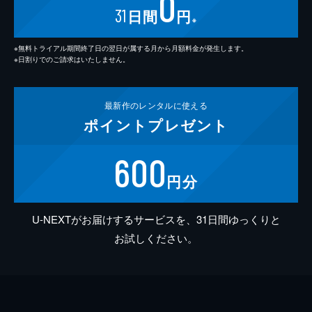
0
31
日間
円
※
※無料トライアル期間終了日の翌日が属する月から月額料金が発生します。
※日割りでのご請求はいたしません。
最新作の
レンタルに使える
ポイント
プレゼント
600
円分
U-NEXTがお届けするサービスを、31日間ゆっくりと
お試しください。