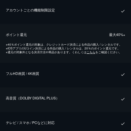
アカウントごとの機能制限設定
ポイント還元
最⼤40%
※
※
40％ポイント還元の対象は、クレジットカード決済による作品の購入 / レンタルです。
※
iOSアプリのUコイン決済による作品の購入 / レンタルは、20％のポイント還元です。
※
還元の対象外となる決済方法や商品があります。くわしくは
こちら
をご確認ください。
フルHD画質 / 4K画質
⾼⾳質（DOLBY DIGITAL PLUS）
テレビ / スマホ / PCなどに対応