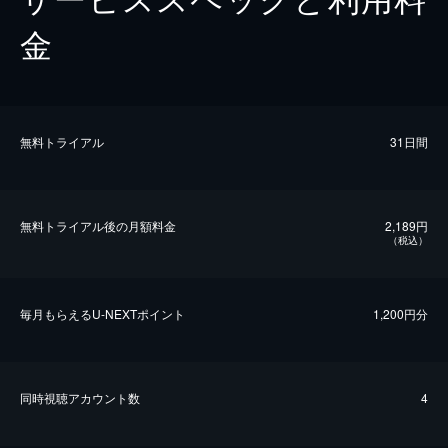
金
無料トライアル
31日間
無料トライアル後の⽉額料金
2,189円
（税込）
毎⽉もらえるU-NEXTポイント
1,200円分
同時視聴アカウント数
4