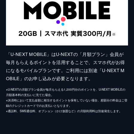
「U-NEXT MOBILE」はU-NEXTの「月額プラン」会員が
毎月もらえるポイントを活用することで、スマホ代がお得
になるモバイルプランです。ご利用には別途「U-NEXT M
OBILE」のお申し込みが必要となります。
※U-NEXTの月額プラン会員が毎月もらえる1,200円分のポイントを、U-NEXT MOBILEの
月額基本料の支払いに充てた場合。
※決済時において支払金額に相当するポイントを保有していない場合、差額分の料金はご登
録のクレジットカードでのお支払いとなります。
※通話料、SMS通信料、オプション（かけ放題など）の月額利用料は別途発生します。