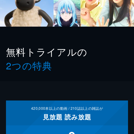
無料トライアルの
2つの特典
420,000
本以上の動画 /
210
誌以上の雑誌が
見放題
読み放題