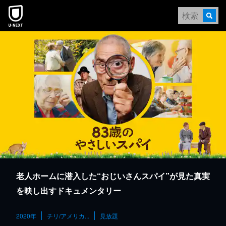
本文へスキップ
老人ホームに潜入した“おじいさんスパイ”が見た真実
を映し出すドキュメンタリー
2020年
チリ/アメリカ...
見放題