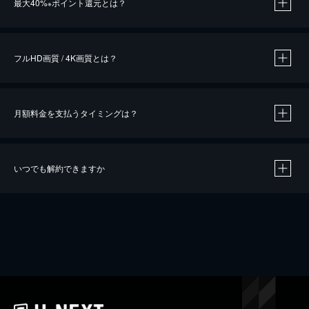
最大40%
ポイント還元とは？
※
※
作品によって必要なポイントが異なります。
フルHD画質 / 4K画質とは？
月額料金を支払うタイミングは？
※
40％ポイント還元の対象は、クレジットカード決済による作品の購入 / レンタルです。
※
iOSアプリのUコイン決済による作品の購入 / レンタルは、20％のポイント還元です。
※
還元の対象外となる決済方法や商品があります。くわしくは
こちら
をご確認ください。
いつでも解約できますか
こちら