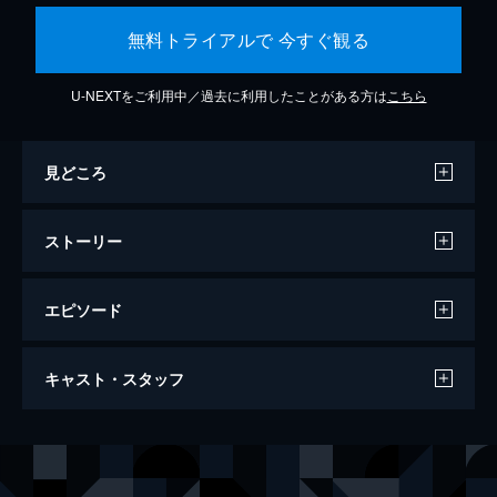
無料トライアルで 今すぐ観る
U-NEXTをご利用中／過去に利用したことがある方は
こちら
見どころ
ストーリー
エピソード
83歳のやさしいスパイ
キャスト・スタッフ
90分
監督
マイテ・アルベルディ
音楽
ヴィンセント・ファン・ヴァーメルダム