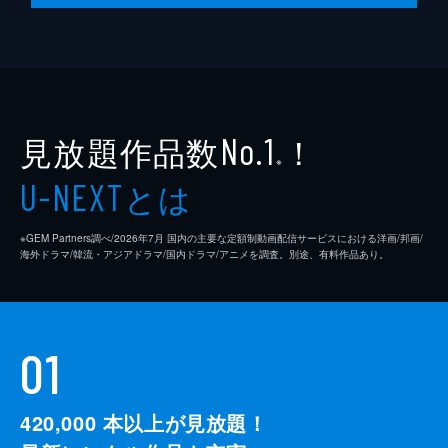
見放題作品数
！
No.1
※
とは
U-NEXT
※GEM Partners調べ/2026年7⽉ 国内の主要な定額制動画配信サービスにおける洋画/邦画/
海外ドラマ/韓流・アジアドラマ/国内ドラマ/アニメを調査。別途、有料作品あり。
01
420,000
本以上が見放題！