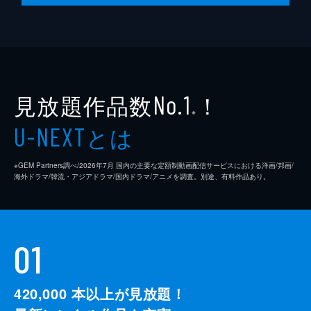
見放題作品数
！
No.1
※
とは
U-NEXT
※GEM Partners調べ/2026年7⽉ 国内の主要な定額制動画配信サービスにおける洋画/邦画/
海外ドラマ/韓流・アジアドラマ/国内ドラマ/アニメを調査。別途、有料作品あり。
01
420,000
本以上が見放題！