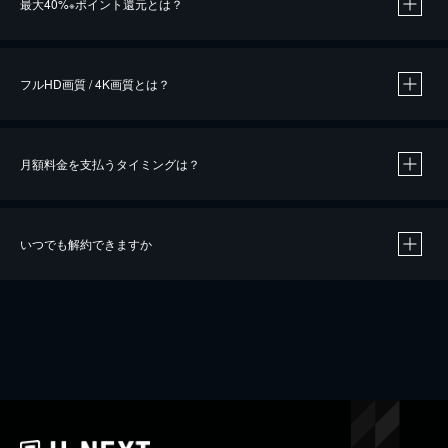
最大40%
ポイント還元とは？
※
※
作品によって必要なポイントが異なります。
フルHD画質 / 4K画質とは？
月額料金を支払うタイミングは？
※
40％ポイント還元の対象は、クレジットカード決済による作品の購入 / レンタルです。
※
iOSアプリのUコイン決済による作品の購入 / レンタルは、20％のポイント還元です。
※
還元の対象外となる決済方法や商品があります。くわしくは
こちら
をご確認ください。
いつでも解約できますか
こちら