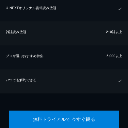
U-NEXTオリジナル書籍読み放題
雑誌読み放題
210誌以上
プロが選ぶおすすめ特集
5,000以上
いつでも解約できる
無料トライアルで 今すぐ観る