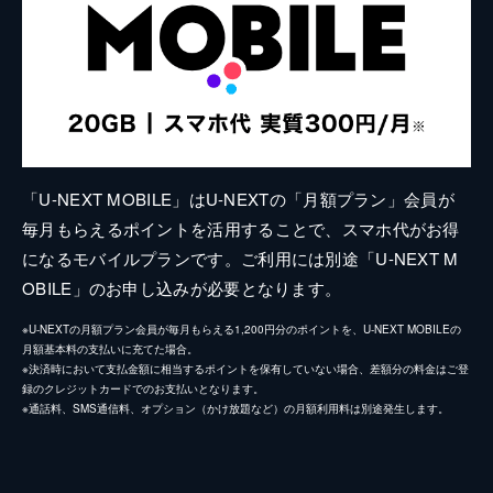
「U-NEXT MOBILE」はU-NEXTの「月額プラン」会員が
毎月もらえるポイントを活用することで、スマホ代がお得
になるモバイルプランです。ご利用には別途「U-NEXT M
OBILE」のお申し込みが必要となります。
※U-NEXTの月額プラン会員が毎月もらえる1,200円分のポイントを、U-NEXT MOBILEの
月額基本料の支払いに充てた場合。
※決済時において支払金額に相当するポイントを保有していない場合、差額分の料金はご登
録のクレジットカードでのお支払いとなります。
※通話料、SMS通信料、オプション（かけ放題など）の月額利用料は別途発生します。