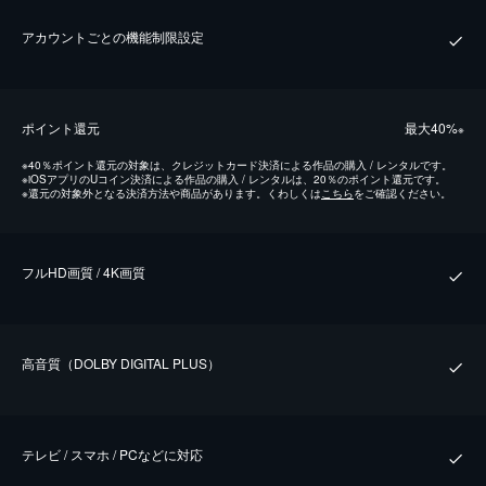
アカウントごとの機能制限設定
ポイント還元
最⼤40%
※
※
40％ポイント還元の対象は、クレジットカード決済による作品の購入 / レンタルです。
※
iOSアプリのUコイン決済による作品の購入 / レンタルは、20％のポイント還元です。
※
還元の対象外となる決済方法や商品があります。くわしくは
こちら
をご確認ください。
フルHD画質 / 4K画質
⾼⾳質（DOLBY DIGITAL PLUS）
テレビ / スマホ / PCなどに対応