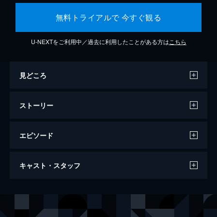
無料トライアルで 今すぐ観る
U-NEXTをご利用中／過去に利用したことがある方は
こちら
見どころ
ストーリー
エピソード
83歳のやさしいスパイ
キャスト・スタッフ
90分
監督
マイテ・アルベルディ
音楽
ヴィンセント・ファン・ヴァーメルダム