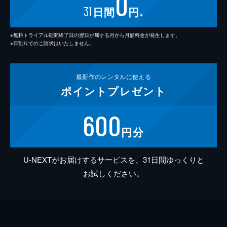
0
31
日間
円
※
※無料トライアル期間終了日の翌日が属する月から月額料金が発生します。
※日割りでのご請求はいたしません。
最新作の
レンタルに使える
ポイント
プレゼント
600
円分
U-NEXTがお届けするサービスを、31日間ゆっくりと
お試しください。