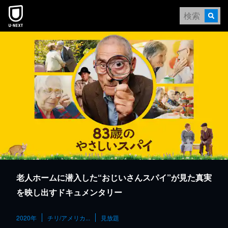
本文へスキップ
老人ホームに潜入した“おじいさんスパイ”が見た真実
を映し出すドキュメンタリー
2020年
チリ/アメリカ...
見放題