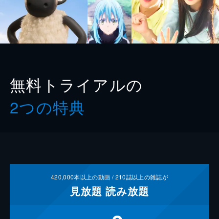
無料トライアルの
2つの特典
420,000
本以上の動画 /
210
誌以上の雑誌が
見放題
読み放題