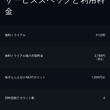
金
無料トライアル
31日間
無料トライアル後の⽉額料金
2,189円
（税込）
毎⽉もらえるU-NEXTポイント
1,200円分
同時視聴アカウント数
4