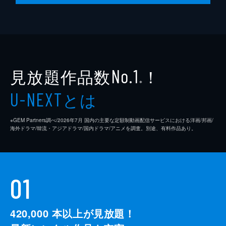
見放題作品数
！
No.1
※
とは
U-NEXT
※GEM Partners調べ/2026年7⽉ 国内の主要な定額制動画配信サービスにおける洋画/邦画/
海外ドラマ/韓流・アジアドラマ/国内ドラマ/アニメを調査。別途、有料作品あり。
01
420,000
本以上が見放題！