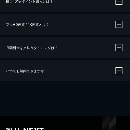
最大40%
ポイント還元とは？
※
※
作品によって必要なポイントが異なります。
フルHD画質 / 4K画質とは？
月額料金を支払うタイミングは？
※
40％ポイント還元の対象は、クレジットカード決済による作品の購入 / レンタルです。
※
iOSアプリのUコイン決済による作品の購入 / レンタルは、20％のポイント還元です。
※
還元の対象外となる決済方法や商品があります。くわしくは
こちら
をご確認ください。
いつでも解約できますか
こちら