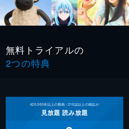
無料トライアルの
2つの特典
420,000
本以上の動画 /
210
誌以上の雑誌が
見放題
読み放題