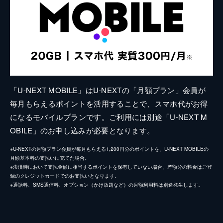
「U-NEXT MOBILE」はU-NEXTの「月額プラン」会員が
毎月もらえるポイントを活用することで、スマホ代がお得
になるモバイルプランです。ご利用には別途「U-NEXT M
OBILE」のお申し込みが必要となります。
※U-NEXTの月額プラン会員が毎月もらえる1,200円分のポイントを、U-NEXT MOBILEの
月額基本料の支払いに充てた場合。
※決済時において支払金額に相当するポイントを保有していない場合、差額分の料金はご登
録のクレジットカードでのお支払いとなります。
※通話料、SMS通信料、オプション（かけ放題など）の月額利用料は別途発生します。