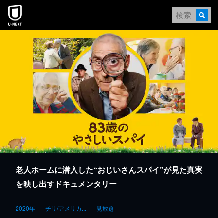
本文へスキップ
老人ホームに潜入した“おじいさんスパイ”が見た真実
を映し出すドキュメンタリー
2020年
チリ/アメリカ...
見放題