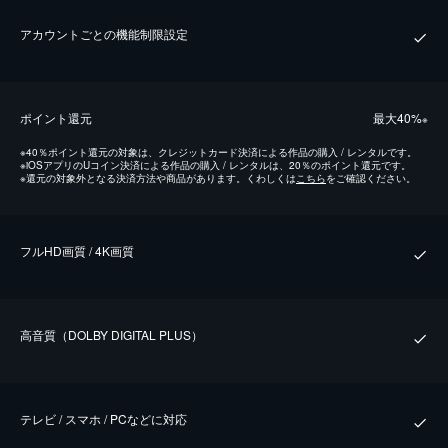
アカウントごとの機能制限設定
ポイント還元
最⼤40%
※
※
40％ポイント還元の対象は、クレジットカード決済による作品の購入 / レンタルです。
※
iOSアプリのUコイン決済による作品の購入 / レンタルは、20％のポイント還元です。
※
還元の対象外となる決済方法や商品があります。くわしくは
こちら
をご確認ください。
フルHD画質 / 4K画質
⾼⾳質（DOLBY DIGITAL PLUS）
テレビ / スマホ / PCなどに対応