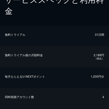
金
無料トライアル
31日間
無料トライアル後の⽉額料金
2,189円
（税込）
毎⽉もらえるU-NEXTポイント
1,200円分
同時視聴アカウント数
4