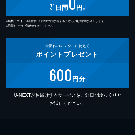
0
31
日間
円
※
※無料トライアル期間終了日の翌日が属する月から月額料金が発生します。
※日割りでのご請求はいたしません。
最新作の
レンタルに使える
ポイント
プレゼント
600
円分
U-NEXTがお届けするサービスを、31日間ゆっくりと
お試しください。