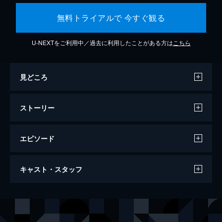
無料トライアルで 今すぐ観る
U-NEXTをご利用中／過去に利用したことがある方は
こちら
見どころ
ストーリー
エピソード
83歳のやさしいスパイ
キャスト・スタッフ
90分
監督
マイテ・アルベルディ
音楽
ヴィンセント・ファン・ヴァーメルダム