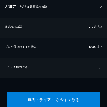
U-NEXTオリジナル書籍読み放題
雑誌読み放題
210誌以上
プロが選ぶおすすめ特集
5,000以上
いつでも解約できる
無料トライアルで 今すぐ観る