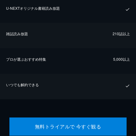
U-NEXTオリジナル書籍読み放題
雑誌読み放題
210誌以上
プロが選ぶおすすめ特集
5,000以上
いつでも解約できる
無料トライアルで 今すぐ観る