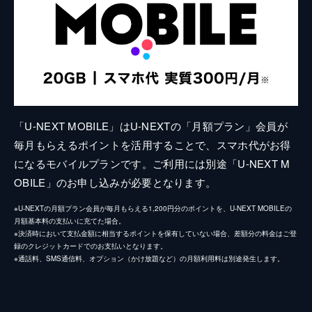
「U-NEXT MOBILE」はU-NEXTの「月額プラン」会員が
毎月もらえるポイントを活用することで、スマホ代がお得
になるモバイルプランです。ご利用には別途「U-NEXT M
OBILE」のお申し込みが必要となります。
※U-NEXTの月額プラン会員が毎月もらえる1,200円分のポイントを、U-NEXT MOBILEの
月額基本料の支払いに充てた場合。
※決済時において支払金額に相当するポイントを保有していない場合、差額分の料金はご登
録のクレジットカードでのお支払いとなります。
※通話料、SMS通信料、オプション（かけ放題など）の月額利用料は別途発生します。