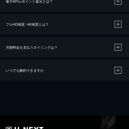
最大40%
ポイント還元とは？
※
※
作品によって必要なポイントが異なります。
フルHD画質 / 4K画質とは？
月額料金を支払うタイミングは？
※
40％ポイント還元の対象は、クレジットカード決済による作品の購入 / レンタルです。
※
iOSアプリのUコイン決済による作品の購入 / レンタルは、20％のポイント還元です。
※
還元の対象外となる決済方法や商品があります。くわしくは
こちら
をご確認ください。
いつでも解約できますか
こちら