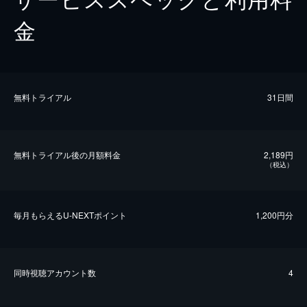
金
無料トライアル
31日間
無料トライアル後の⽉額料金
2,189円
（税込）
毎⽉もらえるU-NEXTポイント
1,200円分
同時視聴アカウント数
4