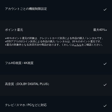
アカウントごとの機能制限設定
ポイント還元
最⼤40%
※
※
40％ポイント還元の対象は、クレジットカード決済による作品の購入 / レンタルです。
※
iOSアプリのUコイン決済による作品の購入 / レンタルは、20％のポイント還元です。
※
還元の対象外となる決済方法や商品があります。くわしくは
こちら
をご確認ください。
フルHD画質 / 4K画質
⾼⾳質（DOLBY DIGITAL PLUS）
テレビ / スマホ / PCなどに対応