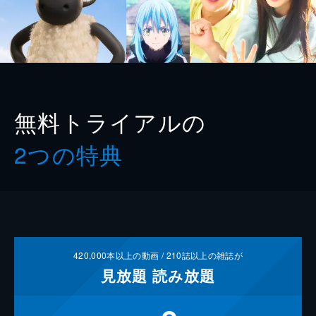
無料トライアルの
2つの特典
420,000
本以上の動画 /
210
誌以上の雑誌が
見放題
読み放題