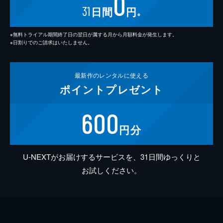
0
31
日間
円
※
※無料トライアル期間終了日の翌日が属する月から月額料金が発生します。
※日割りでのご請求はいたしません。
最新作の
レンタルに使える
ポイント
プレゼント
600
円分
U-NEXTがお届けするサービスを、31日間ゆっくりと
お試しください。