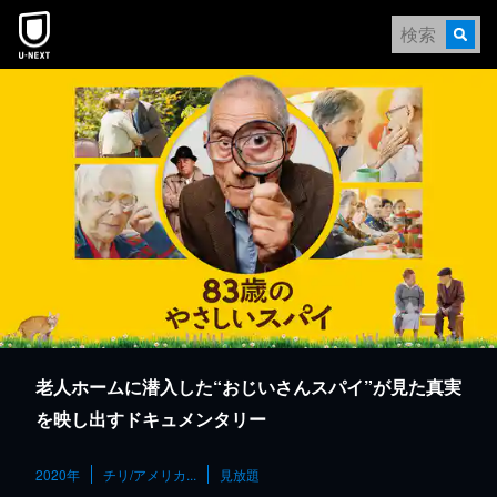
本文へスキップ
老人ホームに潜入した“おじいさんスパイ”が見た真実
を映し出すドキュメンタリー
2020年
チリ/アメリカ...
見放題