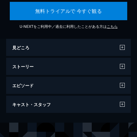
無料トライアルで 今すぐ観る
U-NEXTをご利用中／過去に利用したことがある方は
こちら
見どころ
ストーリー
エピソード
83歳のやさしいスパイ
キャスト・スタッフ
90分
監督
マイテ・アルベルディ
音楽
ヴィンセント・ファン・ヴァーメルダム