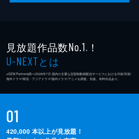
見放題作品数
！
No.1
※
とは
U-NEXT
※GEM Partners調べ/2026年7⽉ 国内の主要な定額制動画配信サービスにおける洋画/邦画/
海外ドラマ/韓流・アジアドラマ/国内ドラマ/アニメを調査。別途、有料作品あり。
01
420,000
本以上が見放題！