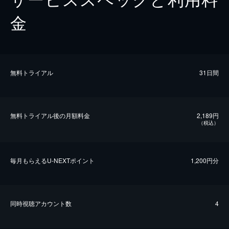
金
無料トライアル
31日間
無料トライアル後の⽉額料金
2,189円
（税込）
毎⽉もらえるU-NEXTポイント
1,200円分
同時視聴アカウント数
4