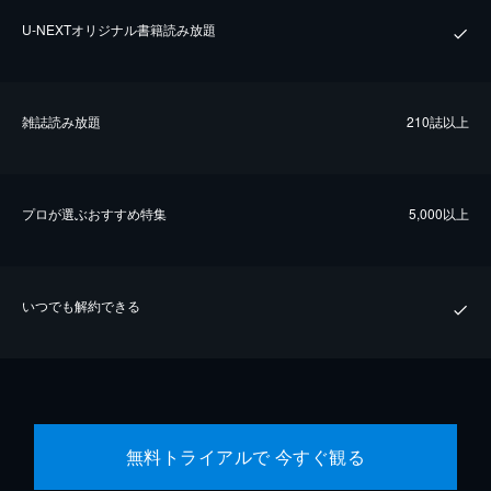
U-NEXTオリジナル書籍読み放題
雑誌読み放題
210誌以上
プロが選ぶおすすめ特集
5,000以上
いつでも解約できる
無料トライアルで 今すぐ観る