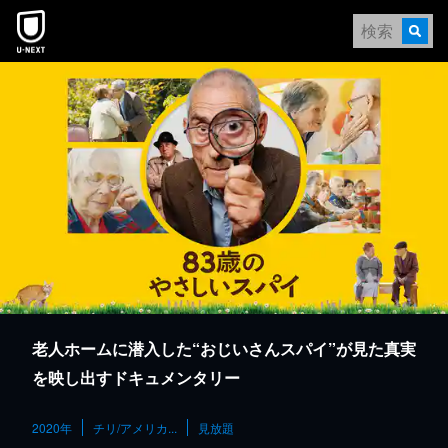
本文へスキップ
老人ホームに潜入した“おじいさんスパイ”が見た真実
を映し出すドキュメンタリー
2020年
チリ/アメリカ...
見放題