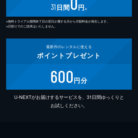
0
31
日間
円
※
※無料トライアル期間終了日の翌日が属する月から月額料金が発生します。
※日割りでのご請求はいたしません。
最新作の
レンタルに使える
ポイント
プレゼント
600
円分
U-NEXTがお届けするサービスを、31日間ゆっくりと
お試しください。