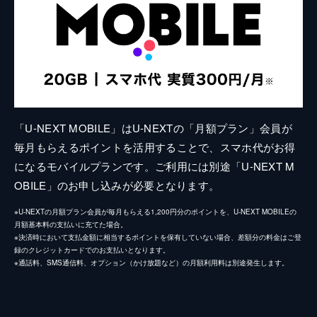
「U-NEXT MOBILE」はU-NEXTの「月額プラン」会員が
毎月もらえるポイントを活用することで、スマホ代がお得
になるモバイルプランです。ご利用には別途「U-NEXT M
OBILE」のお申し込みが必要となります。
※U-NEXTの月額プラン会員が毎月もらえる1,200円分のポイントを、U-NEXT MOBILEの
月額基本料の支払いに充てた場合。
※決済時において支払金額に相当するポイントを保有していない場合、差額分の料金はご登
録のクレジットカードでのお支払いとなります。
※通話料、SMS通信料、オプション（かけ放題など）の月額利用料は別途発生します。