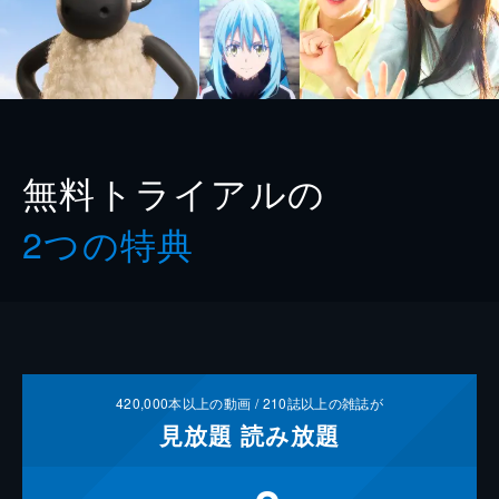
無料トライアルの
2つの特典
420,000
本以上の動画 /
210
誌以上の雑誌が
見放題
読み放題