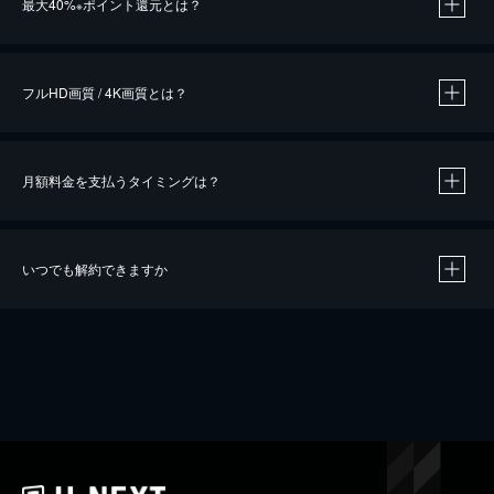
最大40%
ポイント還元とは？
※
※
作品によって必要なポイントが異なります。
フルHD画質 / 4K画質とは？
月額料金を支払うタイミングは？
※
40％ポイント還元の対象は、クレジットカード決済による作品の購入 / レンタルです。
※
iOSアプリのUコイン決済による作品の購入 / レンタルは、20％のポイント還元です。
※
還元の対象外となる決済方法や商品があります。くわしくは
こちら
をご確認ください。
いつでも解約できますか
こちら