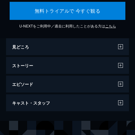
無料トライアルで 今すぐ観る
U-NEXTをご利用中／過去に利用したことがある方は
こちら
見どころ
ストーリー
エピソード
83歳のやさしいスパイ
キャスト・スタッフ
90分
監督
マイテ・アルベルディ
音楽
ヴィンセント・ファン・ヴァーメルダム