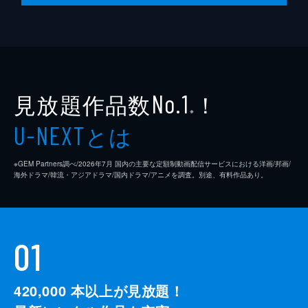
見放題作品数
！
No.1
※
とは
U-NEXT
※GEM Partners調べ/2026年7⽉ 国内の主要な定額制動画配信サービスにおける洋画/邦画/
海外ドラマ/韓流・アジアドラマ/国内ドラマ/アニメを調査。別途、有料作品あり。
01
420,000
本以上が見放題！