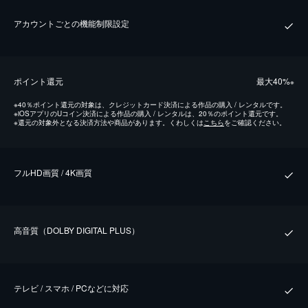
アカウントごとの機能制限設定
ポイント還元
最⼤40%
※
※
40％ポイント還元の対象は、クレジットカード決済による作品の購入 / レンタルです。
※
iOSアプリのUコイン決済による作品の購入 / レンタルは、20％のポイント還元です。
※
還元の対象外となる決済方法や商品があります。くわしくは
こちら
をご確認ください。
フルHD画質 / 4K画質
⾼⾳質（DOLBY DIGITAL PLUS）
テレビ / スマホ / PCなどに対応