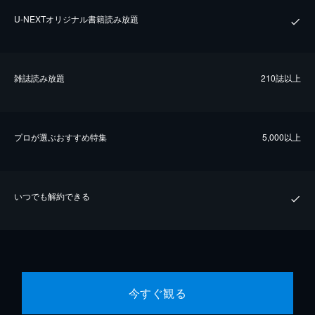
U-NEXTオリジナル書籍読み放題
雑誌読み放題
210誌以上
プロが選ぶおすすめ特集
5,000以上
いつでも解約できる
今すぐ観る