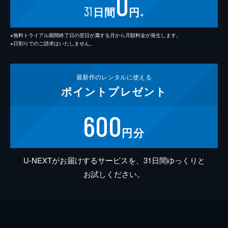
0
31
日間
円
※
※無料トライアル期間終了日の翌日が属する月から月額料金が発生します。
※日割りでのご請求はいたしません。
最新作の
レンタルに使える
ポイント
プレゼント
600
円分
U-NEXTがお届けするサービスを、31日間ゆっくりと
お試しください。