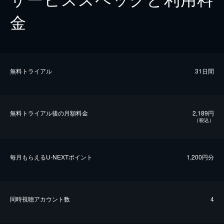
金
無料トライアル
31日間
無料トライアル後の⽉額料金
2,189円
（税込）
毎⽉もらえるU-NEXTポイント
1,200円分
同時視聴アカウント数
4