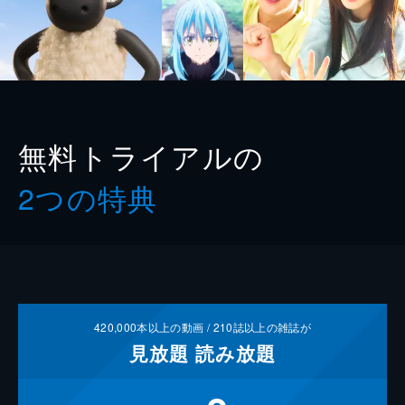
無料トライアルの
2つの特典
420,000
本以上の動画 /
210
誌以上の雑誌が
見放題
読み放題