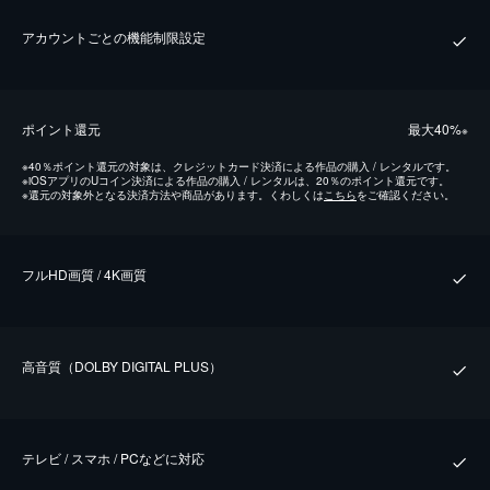
アカウントごとの機能制限設定
ポイント還元
最⼤40%
※
※
40％ポイント還元の対象は、クレジットカード決済による作品の購入 / レンタルです。
※
iOSアプリのUコイン決済による作品の購入 / レンタルは、20％のポイント還元です。
※
還元の対象外となる決済方法や商品があります。くわしくは
こちら
をご確認ください。
フルHD画質 / 4K画質
⾼⾳質（DOLBY DIGITAL PLUS）
テレビ / スマホ / PCなどに対応