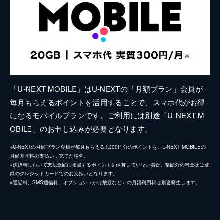
「U-NEXT MOBILE」はU-NEXTの「月額プラン」会員が
毎月もらえるポイントを活用することで、スマホ代がお得
になるモバイルプランです。ご利用には別途「U-NEXT M
OBILE」のお申し込みが必要となります。
※U-NEXTの月額プラン会員が毎月もらえる1,200円分のポイントを、U-NEXT MOBILEの
月額基本料の支払いに充てた場合。
※決済時において支払金額に相当するポイントを保有していない場合、差額分の料金はご登
録のクレジットカードでのお支払いとなります。
※通話料、SMS通信料、オプション（かけ放題など）の月額利用料は別途発生します。