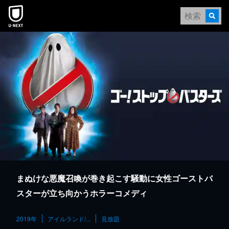
本文へスキップ
まぬけな悪魔召喚が巻き起こす騒動に女性ゴーストバ
スターが立ち向かうホラーコメディ
2019年
アイルランド/...
見放題