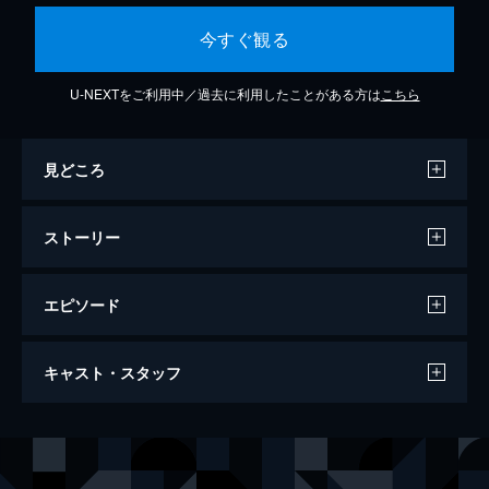
今すぐ観る
U-NEXTをご利用中／過去に利用したことがある方は
こちら
見どころ
ストーリー
エピソード
ゴー！ストップ・バスターズ
キャスト・スタッフ
94分
出演
ローズ・ドゥーリー
メイヴ・ヒギンズ
マーティン・マーティン
バリー・ウォード