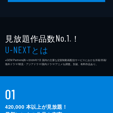
見放題作品数
！
No.1
※
とは
U-NEXT
※GEM Partners調べ/2026年7⽉ 国内の主要な定額制動画配信サービスにおける洋画/邦画/
海外ドラマ/韓流・アジアドラマ/国内ドラマ/アニメを調査。別途、有料作品あり。
01
420,000
本以上が見放題！