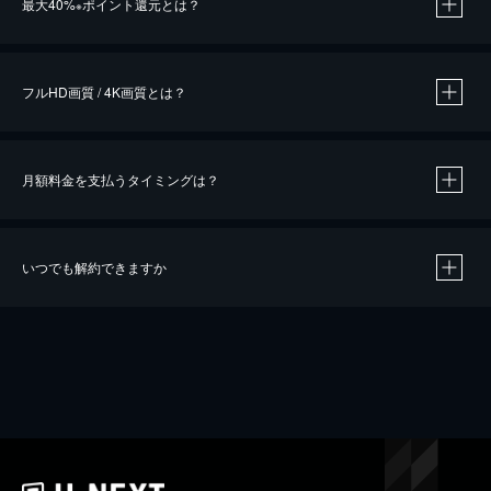
最大40%
ポイント還元とは？
※
※
作品によって必要なポイントが異なります。
フルHD画質 / 4K画質とは？
月額料金を支払うタイミングは？
※
40％ポイント還元の対象は、クレジットカード決済による作品の購入 / レンタルです。
※
iOSアプリのUコイン決済による作品の購入 / レンタルは、20％のポイント還元です。
※
還元の対象外となる決済方法や商品があります。くわしくは
こちら
をご確認ください。
いつでも解約できますか
こちら