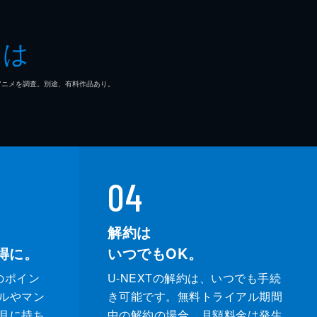
とは
マ/アニメを調査。別途、有料作品あり。
04
解約は
得に。
いつでもOK。
のポイン
U-NEXTの解約は、いつでも手続
ルやマン
き可能です。無料トライアル期間
月に持ち
中の解約の場合、月額料金は発生