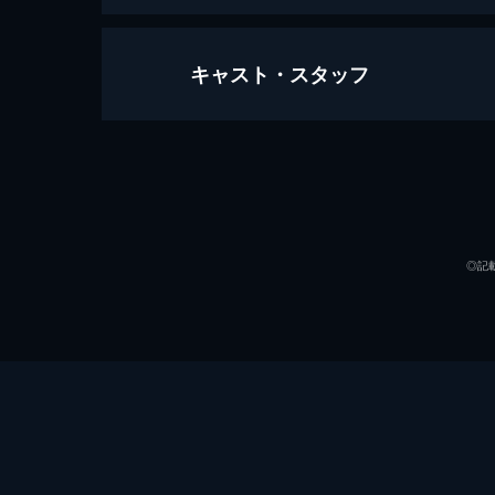
キャスト・スタッフ
EXILE LIVE TOUR 2015 ”AMAZI
195分
出演
◎記