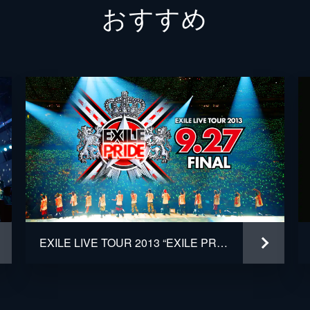
おすすめ
EXILE AKIRA
EXILE TAKAHIRO
橘ケンチ
EXILE TETSUYA
EXILE NESMITH
EXILE SHOKICHI
EXILE NAOTO
EXILE LIVE TOUR 2013 “EXILE PRIDE” 9.27 FINAL
小林直己
岩田剛典