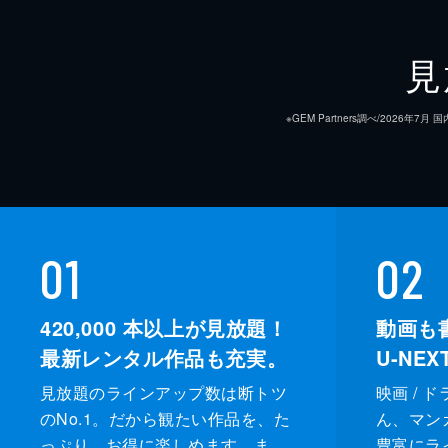
見
※GEM Partners調べ/20
01
02
420,000
本以上が見放題！
動画も
最新レンタル作品も充実。
U-NE
見放題のラインアップ数は断トツ
映画 / 
のNo.1。だから観たい作品を、た
ん、マンガ 
っぷり、お得に楽しめます。ま
豊富にラ