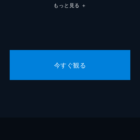
もっと見る
＋
白濱亜嵐
関口メンディー
世界
佐藤大樹
今すぐ観る