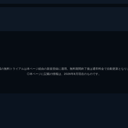
NG WORLD”
EXILE
EXILE HIRO
載の無料トライアルは本ページ経由の新規登録に適用。無料期間終了後は通常料金で自動更新となり
◎本ページに記載の情報は、2026年8月現在のものです。
松本利夫
EXILE ÜSA
EXILE MAKIDAI
EXILE ATSUSHI