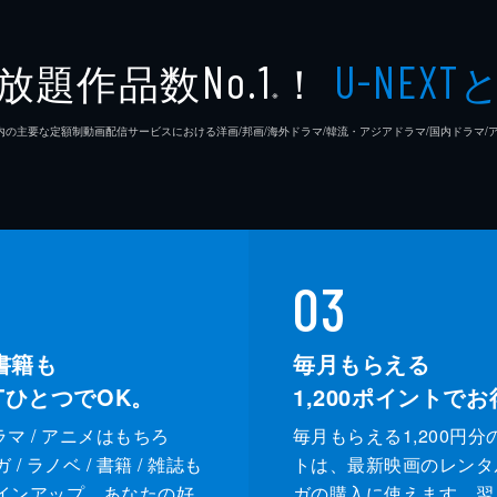
放題作品数
！
No.1
U-NEXT
※
26年7⽉ 国内の主要な定額制動画配信サービスにおける洋画/邦画/海外ドラマ/韓流・アジアドラマ/国内ドラ
03
書籍も
毎月もらえる
XTひとつでOK。
1,200
ポイントでお
ドラマ / アニメはもちろ
毎月もらえる1,200円分
/ ラノベ / 書籍 / 雑誌も
トは、最新映画のレンタ
インアップ。あなたの好
ガの購入に使えます。翌