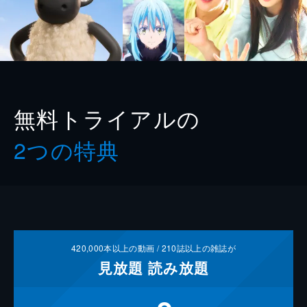
無料トライアルの
2つの特典
420,000
本以上の動画 /
210
誌以上の雑誌が
見放題
読み放題