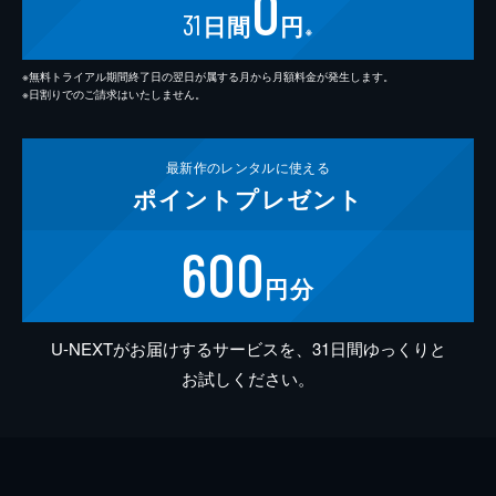
0
31
日間
円
※
※無料トライアル期間終了日の翌日が属する月から月額料金が発生します。
※日割りでのご請求はいたしません。
最新作の
レンタルに使える
ポイント
プレゼント
600
円分
U-NEXTがお届けするサービスを、31日間ゆっくりと
お試しください。