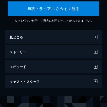
無料トライアルで 今すぐ観る
U-NEXTをご利用中／過去に利用したことがある方は
こちら
見どころ
ストーリー
エピソード
第1話 子育ての難しさ
キャスト・スタッフ
夫とチキン店を営むチャン・オクプンには4
人の子供がいる。長男はスタントマン、長女
はパイロットと結婚したが、2人共離婚して
出演
ソン・ナヒ
イ・ミンジョン
実家に出戻っている。次女のナヒは医師にな
ユン・ギュジン
イ・サンヨプ