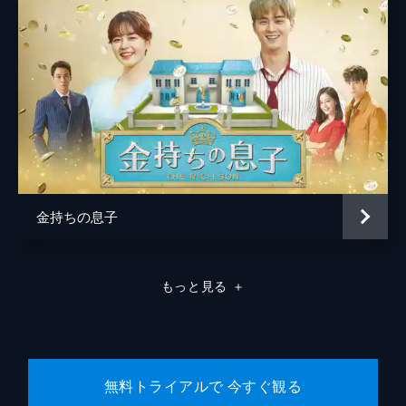
た日に墓参りに出かけるが、その度に後悔に
さいなまれる。一方、スナック 「チョヨ
ン」を経営するカン・チョヨンは、迷惑な客
を殴ってしまい警察に連行された。
42分
第8話 恐怖のメール攻撃
帰国したことがバレたジェソクは、母のチ
ェ・ユンジョンと同居することになったが、
ひと晩で我慢の限界に達する。一方、母から
ギュジンと食事にくるよう連絡を受けたナヒ
は、ギュジンと対応策を練る。
金持ちの息子
42分
第9話 同時オファー
空き店舗だった店に新たな借り手が見つか
もっと見る
＋
り、商店会の人々はその話で持ちきりに。学
術大会が無事に終わって帰宅したナヒのもと
に、憧れの大学病院から面接の連絡が入る。
実はギュジンにも同じオファーが届いてい
た。
無料トライアルで 今すぐ観る
42分