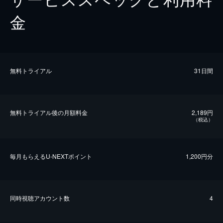
金
無料トライアル
31日間
無料トライアル後の⽉額料金
2,189円
（税込）
毎⽉もらえるU-NEXTポイント
1,200円分
同時視聴アカウント数
4