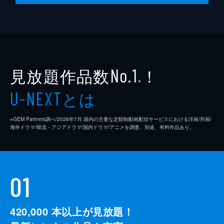
第10話 開店式のトラブル
のり巻き店をオープンしたチョヨンは開店式
で大騒ぎをし、ヨンダル注意を聞くどころか
追い返してしまう。その頃、ナヒを心配した
ギュジンが急いで病院へ戻ると、初恋相手の
ユ・ボヨンと偶然再会し...。
見放題作品数
！
No.1
42分
※
とは
U-NEXT
※GEM Partners調べ/2026年7⽉ 国内の主要な定額制動画配信サービスにおける洋画/邦画/
海外ドラマ/韓流・アジアドラマ/国内ドラマ/アニメを調査。別途、有料作品あり。
01
420,000
本以上が見放題！