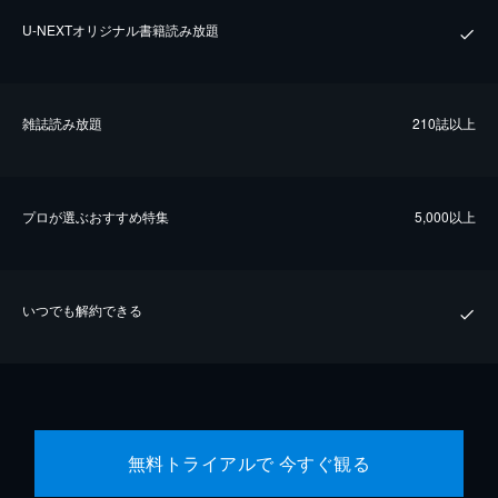
U-NEXTオリジナル書籍読み放題
雑誌読み放題
210誌以上
プロが選ぶおすすめ特集
5,000以上
いつでも解約できる
無料トライアルで 今すぐ観る