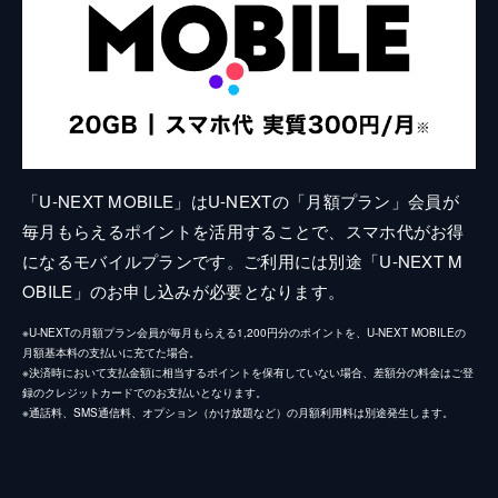
「U-NEXT MOBILE」はU-NEXTの「月額プラン」会員が
毎月もらえるポイントを活用することで、スマホ代がお得
になるモバイルプランです。ご利用には別途「U-NEXT M
OBILE」のお申し込みが必要となります。
※U-NEXTの月額プラン会員が毎月もらえる1,200円分のポイントを、U-NEXT MOBILEの
月額基本料の支払いに充てた場合。
※決済時において支払金額に相当するポイントを保有していない場合、差額分の料金はご登
録のクレジットカードでのお支払いとなります。
※通話料、SMS通信料、オプション（かけ放題など）の月額利用料は別途発生します。