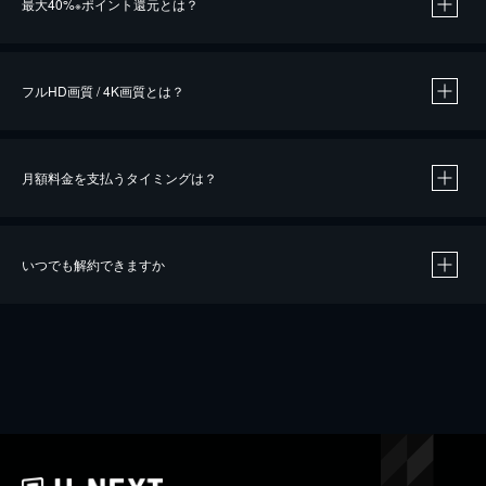
最大40%
ポイント還元とは？
※
※
作品によって必要なポイントが異なります。
フルHD画質 / 4K画質とは？
月額料金を支払うタイミングは？
※
40％ポイント還元の対象は、クレジットカード決済による作品の購入 / レンタルです。
※
iOSアプリのUコイン決済による作品の購入 / レンタルは、20％のポイント還元です。
※
還元の対象外となる決済方法や商品があります。くわしくは
こちら
をご確認ください。
いつでも解約できますか
こちら