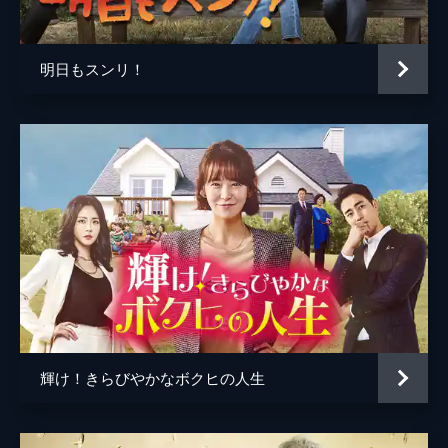
え、まだ互いの家族には秘密にしようと提
案。それを聞いたギュジンはムキになり...。
42分
明日もスンリ！
第5話 すれ違っていた気持ち
酔っ払ったダヒは、ひょんなことからギュジ
ンの弟、ユン・ジェソクと酒を飲むことにな
った。お互いの立場を知らないまま、ダヒは
自分の不幸話をジェソクに語る。一方、ギュ
ジンはナヒとの結婚生活を振り返る。
41分
第6話 家庭内別居スタート
離婚猶予期間中のナヒとギュジンは同居契約
書を作成し、部屋を分けての同居生活をスタ
ートさせる。しかしお互いが決めた契約規則
のせいで不便なことばかりが起こる。ジュン
ソンはスタント事務所で嫌な思いをする。
輝け！きらびやかなボクヒの人生
42分
第7話 消えない後悔
ヨンダルには死別した妹がおり、毎年決まっ