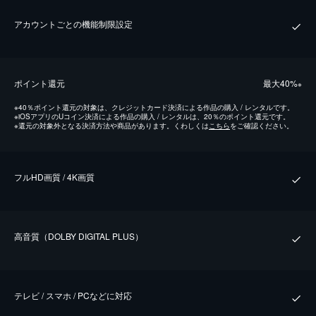
アカウントごとの機能制限設定
ポイント還元
最⼤40%
※
※
40％ポイント還元の対象は、クレジットカード決済による作品の購入 / レンタルです。
※
iOSアプリのUコイン決済による作品の購入 / レンタルは、20％のポイント還元です。
※
還元の対象外となる決済方法や商品があります。くわしくは
こちら
をご確認ください。
フルHD画質 / 4K画質
⾼⾳質（DOLBY DIGITAL PLUS）
テレビ / スマホ / PCなどに対応