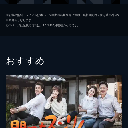
り、末娘のダヒは結婚を控えているが...。
43分
ソン・ガヒ
オ・ユナ
第2話 混乱の結婚式
◎記載の無料トライアルは本ページ経由の新規登録に適用。無料期間終了後は通常料金で
自動更新となります。
結婚式を翌日に控え、ダヒは結婚相手のチ
パク・ヒョシン
キ・ドフン
◎本ページに記載の情報は、2026年8月現在のものです。
ャ・ヨンフンと共に司会者へ挨拶に伺う。し
ソン・ヨンダル
チョン・ホジン
かし仕事でトラブルが発生し、途中で退席。
父のソン・ヨンダルは、疲れ果てて帰宅した
オ・デファン
娘を心配し、さらに寂しい思いを募らせる。
43分
監督
イ・ジェサン
おすすめ
第3話 末娘の破談
脚本
ヤン・ヒスン
実家に戻ってきたダヒに激怒したオクプン
は、長男のジュンソンと長女のガヒに見張り
をさせてダヒを部屋に閉じ込める。一方、ナ
ヒは不妊治療のため、夫のギュジンと病院に
行く約束をしていたが夫は現れない。
42分
第4話 離婚までの道のり
商店会の仲間たちにダヒの破談がバレてしま
い、オクプンは気まずくて仕方がない。そん
ななか、ナヒはギュジンに離婚の意思を伝