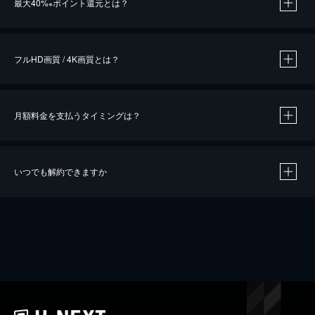
最大40%
ポイント還元とは？
※
※
作品によって必要なポイントが異なります。
フルHD画質 / 4K画質とは？
月額料金を支払うタイミングは？
※
40％ポイント還元の対象は、クレジットカード決済による作品の購入 / レンタルです。
※
iOSアプリのUコイン決済による作品の購入 / レンタルは、20％のポイント還元です。
※
還元の対象外となる決済方法や商品があります。くわしくは
こちら
をご確認ください。
いつでも解約できますか
こちら