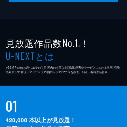
見放題作品数
！
No.1
※
とは
U-NEXT
※GEM Partners調べ/2026年7⽉ 国内の主要な定額制動画配信サービスにおける洋画/邦画/
海外ドラマ/韓流・アジアドラマ/国内ドラマ/アニメを調査。別途、有料作品あり。
01
420,000
本以上が見放題！