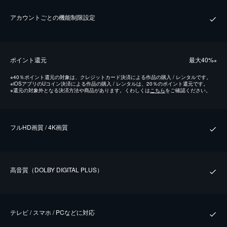
アカウントごとの機能制限設定
ポイント還元
最⼤40%
※
※
40％ポイント還元の対象は、クレジットカード決済による作品の購入 / レンタルです。
※
iOSアプリのUコイン決済による作品の購入 / レンタルは、20％のポイント還元です。
※
還元の対象外となる決済方法や商品があります。くわしくは
こちら
をご確認ください。
フルHD画質 / 4K画質
⾼⾳質（DOLBY DIGITAL PLUS）
テレビ / スマホ / PCなどに対応