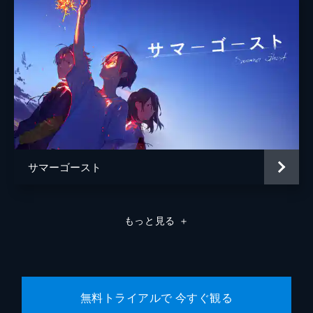
監督
細田守
脚本
細田守
原作
細田守
音楽
岩崎太整
ルートヴィヒ・フォルセル
坂東祐大
サマーゴースト
挾間美帆
アニメーション制作
スタジオ地図
もっと見る
＋
製作
伊藤響
田中伸明
菊池剛
無料トライアルで 今すぐ観る
齋藤佑佳