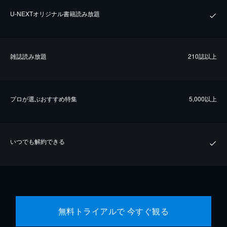
U-NEXTオリジナル書籍読み放題
雑誌読み放題
210誌以上
プロが選ぶおすすめ特集
5,000以上
いつでも解約できる
無料トライアルで 今すぐ観る