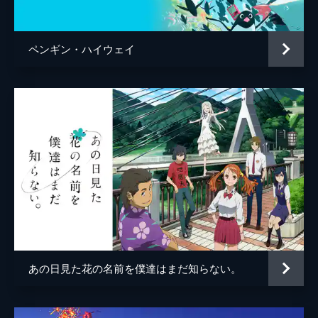
鈴の母
島本須美
Peggie Sue
ermhoi
ペンギン・ハイウェイ
知／天使
HANA
イェリネク
津田健次郎
スワン
小山茉美
フォックス
宮本充
野球評論家
多田野曜平
司会者
牛山茂
鈴の父
役所広司
桝太一
あの日見た花の名前を僕達はまだ知らない。
水卜麻美
竜
佐藤健