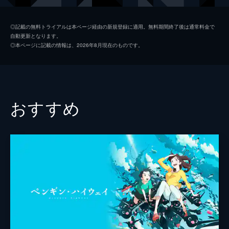
カミシン（千頭慎次郎）
染谷将太
◎記載の無料トライアルは本ページ経由の新規登録に適用。無料期間終了後は通常料金で
自動更新となります。
ルカちゃん（渡辺瑠香）
玉城ティナ
◎本ページに記載の情報は、2026年8月現在のものです。
ヒロちゃん（別役弘香）
幾田りら
吉谷さん
森山良子
喜多さん
清水ミチコ
おすすめ
奥本さん
坂本冬美
中井さん
岩崎良美
畑中さん
中尾幸世
ジャスティン
森川智之
恵・知の父親
石黒賢
ひとかわむい太郎／ぐっとこらえ丸
宮野真守