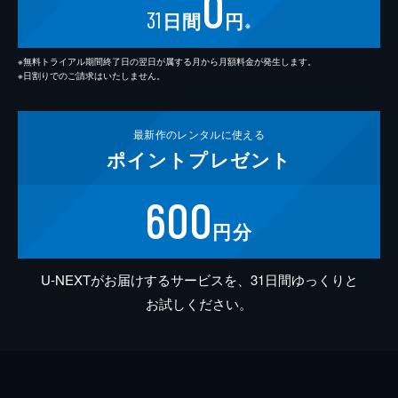
0
31
日間
円
※
※無料トライアル期間終了日の翌日が属する月から月額料金が発生します。
※日割りでのご請求はいたしません。
最新作の
レンタルに使える
ポイント
プレゼント
600
円分
U-NEXTがお届けするサービスを、31日間ゆっくりと
お試しください。