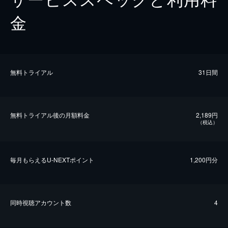
金
無料トライアル
31日間
無料トライアル後の⽉額料金
2,189円
（税込）
毎⽉もらえるU-NEXTポイント
1,200円分
同時視聴アカウント数
4