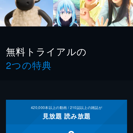
無料トライアルの
2つの特典
420,000
本以上の動画 /
210
誌以上の雑誌が
見放題
読み放題