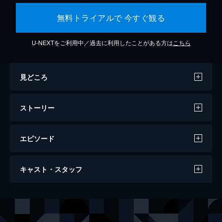
無料トライアルで 今すぐ観る
U-NEXTをご利用中／過去に利用したことがある方は
こちら
見どころ
ストーリー
エピソード
竜とそばかすの姫
キャスト・スタッフ
121分
声の出演
内藤鈴／Belle
中村佳穂
しのぶくん（久武忍）
成田凌