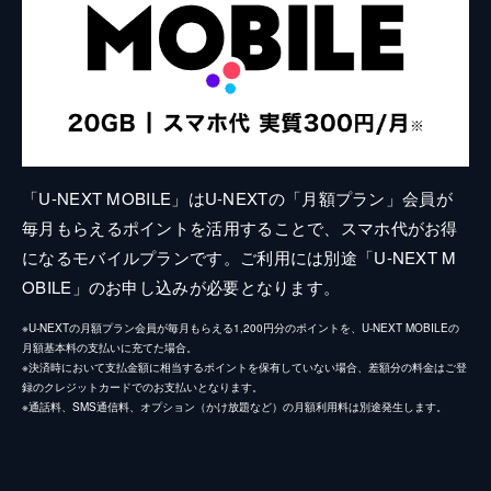
「U-NEXT MOBILE」はU-NEXTの「月額プラン」会員が
毎月もらえるポイントを活用することで、スマホ代がお得
になるモバイルプランです。ご利用には別途「U-NEXT M
OBILE」のお申し込みが必要となります。
※U-NEXTの月額プラン会員が毎月もらえる1,200円分のポイントを、U-NEXT MOBILEの
月額基本料の支払いに充てた場合。
※決済時において支払金額に相当するポイントを保有していない場合、差額分の料金はご登
録のクレジットカードでのお支払いとなります。
※通話料、SMS通信料、オプション（かけ放題など）の月額利用料は別途発生します。