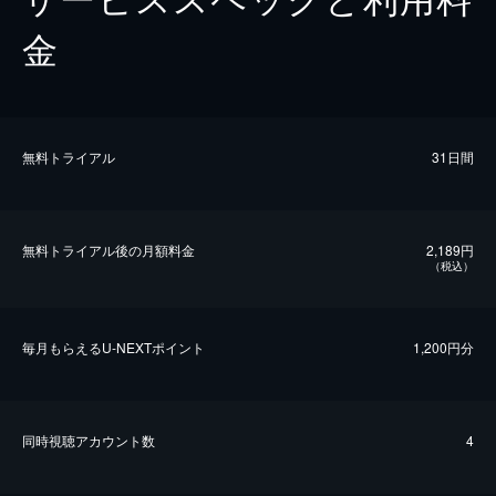
金
無料トライアル
31日間
無料トライアル後の⽉額料金
2,189円
（税込）
毎⽉もらえるU-NEXTポイント
1,200円分
同時視聴アカウント数
4