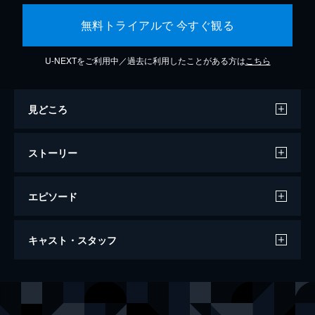
無料トライアルで 今すぐ観る
U-NEXTをご利用中／過去に利用したことがある方は
こちら
見どころ
ストーリー
エピソード
竜とそばかすの姫
キャスト・スタッフ
121分
声の出演
内藤鈴／Belle
中村佳穂
しのぶくん（久武忍）
成田凌