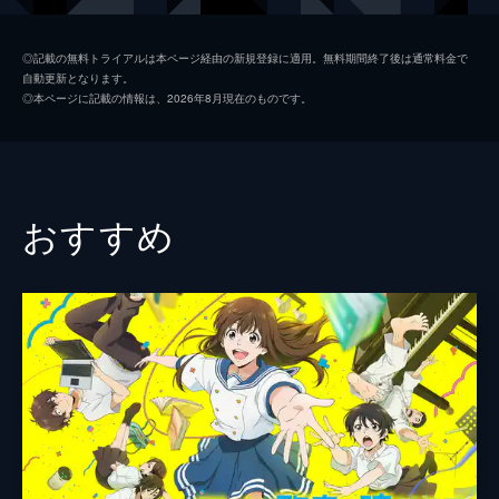
カミシン（千頭慎次郎）
染谷将太
◎記載の無料トライアルは本ページ経由の新規登録に適用。無料期間終了後は通常料金で
自動更新となります。
ルカちゃん（渡辺瑠香）
玉城ティナ
◎本ページに記載の情報は、2026年8月現在のものです。
ヒロちゃん（別役弘香）
幾田りら
吉谷さん
森山良子
喜多さん
清水ミチコ
おすすめ
奥本さん
坂本冬美
中井さん
岩崎良美
畑中さん
中尾幸世
ジャスティン
森川智之
恵・知の父親
石黒賢
ひとかわむい太郎／ぐっとこらえ丸
宮野真守