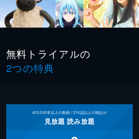
無料トライアルの
2つの特典
420,000
本以上の動画 /
210
誌以上の雑誌が
見放題
読み放題