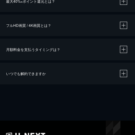
最大40%
ポイント還元とは？
※
※
作品によって必要なポイントが異なります。
フルHD画質 / 4K画質とは？
月額料金を支払うタイミングは？
※
40％ポイント還元の対象は、クレジットカード決済による作品の購入 / レンタルです。
※
iOSアプリのUコイン決済による作品の購入 / レンタルは、20％のポイント還元です。
※
還元の対象外となる決済方法や商品があります。くわしくは
こちら
をご確認ください。
いつでも解約できますか
こちら