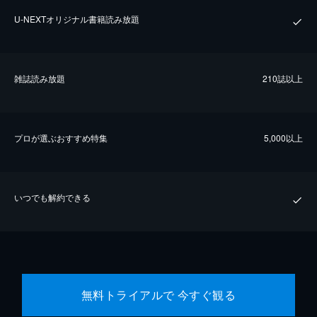
U-NEXTオリジナル書籍読み放題
雑誌読み放題
210誌以上
プロが選ぶおすすめ特集
5,000以上
いつでも解約できる
無料トライアルで 今すぐ観る