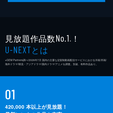
見放題作品数
！
No.1
※
とは
U-NEXT
※GEM Partners調べ/2026年7⽉ 国内の主要な定額制動画配信サービスにおける洋画/邦画/
海外ドラマ/韓流・アジアドラマ/国内ドラマ/アニメを調査。別途、有料作品あり。
01
420,000
本以上が見放題！