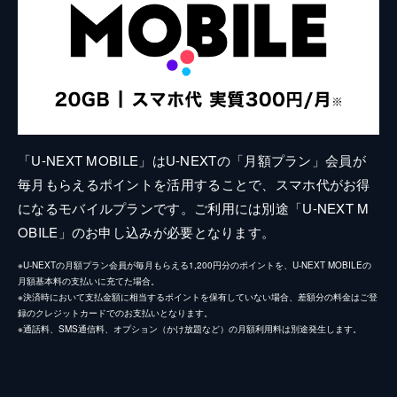
「U-NEXT MOBILE」はU-NEXTの「月額プラン」会員が
毎月もらえるポイントを活用することで、スマホ代がお得
になるモバイルプランです。ご利用には別途「U-NEXT M
OBILE」のお申し込みが必要となります。
※U-NEXTの月額プラン会員が毎月もらえる1,200円分のポイントを、U-NEXT MOBILEの
月額基本料の支払いに充てた場合。
※決済時において支払金額に相当するポイントを保有していない場合、差額分の料金はご登
録のクレジットカードでのお支払いとなります。
※通話料、SMS通信料、オプション（かけ放題など）の月額利用料は別途発生します。