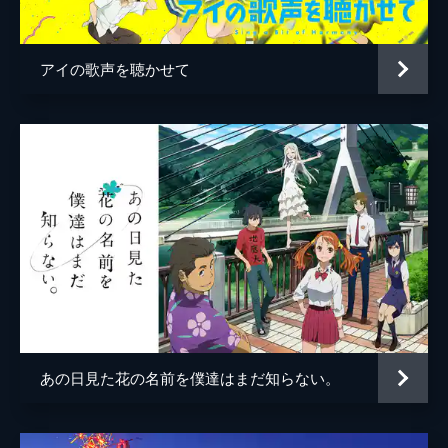
鈴の母
島本須美
Peggie Sue
ermhoi
アイの歌声を聴かせて
知／天使
HANA
イェリネク
津田健次郎
スワン
小山茉美
フォックス
宮本充
野球評論家
多田野曜平
司会者
牛山茂
鈴の父
役所広司
桝太一
あの日見た花の名前を僕達はまだ知らない。
水卜麻美
竜
佐藤健