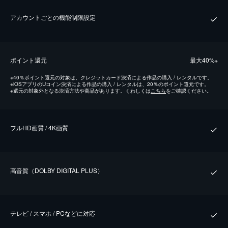
アカウントごとの機能制限設定
ポイント還元
最⼤40%
※
※
40％ポイント還元の対象は、クレジットカード決済による作品の購入 / レンタルです。
※
iOSアプリのUコイン決済による作品の購入 / レンタルは、20％のポイント還元です。
※
還元の対象外となる決済方法や商品があります。くわしくは
こちら
をご確認ください。
フルHD画質 / 4K画質
⾼⾳質（DOLBY DIGITAL PLUS）
テレビ / スマホ / PCなどに対応