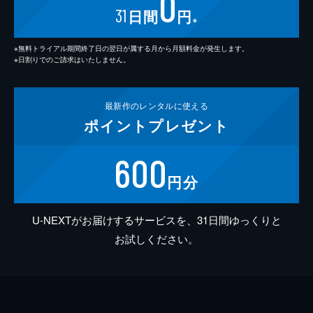
0
31
日間
円
※
※無料トライアル期間終了日の翌日が属する月から月額料金が発生します。
※日割りでのご請求はいたしません。
最新作の
レンタルに使える
ポイント
プレゼント
600
円分
U-NEXTがお届けするサービスを、31日間ゆっくりと
お試しください。