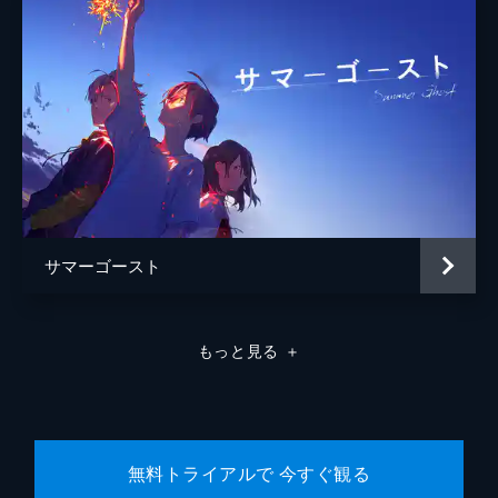
監督
細田守
脚本
細田守
原作
細田守
音楽
岩崎太整
ルートヴィヒ・フォルセル
坂東祐大
サマーゴースト
挾間美帆
アニメーション制作
スタジオ地図
もっと見る
＋
製作
伊藤響
田中伸明
菊池剛
無料トライアルで 今すぐ観る
齋藤佑佳