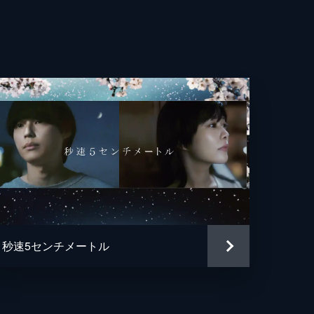
チコ
美
美
世
之
守
秒速5センチメートル
美