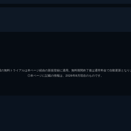
内藤鈴／Belle
中村佳
しのぶくん（久武忍）
成田凌
載の無料トライアルは本ページ経由の新規登録に適用。無料期間終了後は通常料金で自動更新となり
◎本ページに記載の情報は、2026年8月現在のものです。
カミシン（千頭慎次郎）
染谷将
ルカちゃん（渡辺瑠香）
玉城テ
ヒロちゃん（別役弘香）
幾田り
吉谷さん
森山良