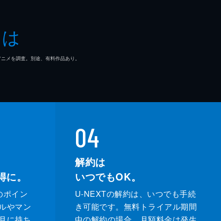
とは
マ/アニメを調査。別途、有料作品あり。
整
04
ヴィヒ・フォルセル
解約は
得に。
いつでもOK。
大
のポイン
U-NEXTの解約は、いつでも手続
帆
ルやマン
き可能です。無料トライアル期間
月に持ち
中の解約の場合、月額料金は発生