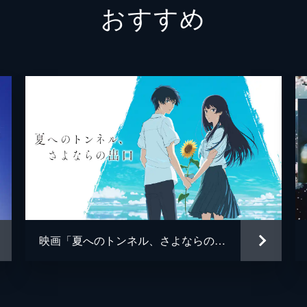
おすすめ
喜多さん
清水ミ
奥本さん
坂本冬
中井さん
岩崎良
畑中さん
中尾幸
ジャスティン
森川智
恵・知の父親
石黒賢
ひとかわむい太郎／ぐっとこらえ丸
宮野真
映画「夏へのトンネル、さよならの出口」
鈴の母
島本須
Peggie Sue
ermhoi