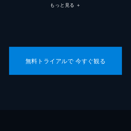
もっと見る
＋
知／天使
HANA
イェリネク
津田健
スワン
小山茉
フォックス
宮本充
無料トライアルで 今すぐ観る
野球評論家
多田野
司会者
牛山茂
鈴の父
役所広
桝太一
水卜麻