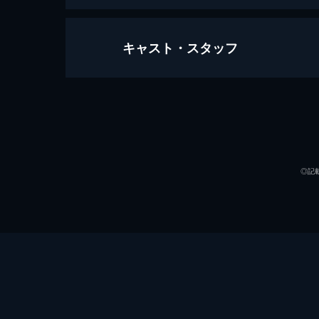
キャスト・スタッフ
竜とそばかすの姫
121分
声の出演
◎記