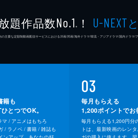
竜
佐藤健
放題作品数
！
No.1
U-NEXT
※
細田守
26年7⽉ 国内の主要な定額制動画配信サービスにおける洋画/邦画/海外ドラマ/韓流・アジアドラマ/国内ドラ
細田守
細田守
岩崎太
03
ルート
書籍も
毎月もらえる
XTひとつでOK。
1,200
ポイントでお
坂東祐
ドラマ / アニメはもちろ
毎月もらえる1,200円分
挾間美
/ ラノベ / 書籍 / 雑誌も
トは、最新映画のレンタ
インアップ。あなたの好
ガの購入に使えます。翌