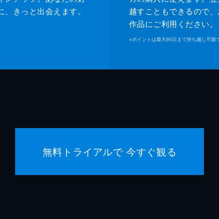
スタジ
に、きっと出会えます。
越すこともできるので、
作品にご利用ください。
伊藤響
※
ポイントは最大90日まで持ち越し可能
田中伸
菊池剛
齋藤佑
無料トライアルで 今すぐ観る