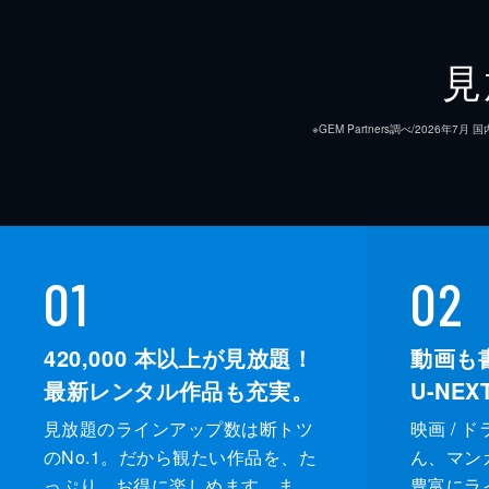
見
監督
※GEM Partners調べ/20
脚本
原作
音楽
01
02
420,000
本以上が見放題！
動画も
最新レンタル作品も充実。
U-NE
見放題のラインアップ数は断トツ
映画 / 
のNo.1。だから観たい作品を、た
ん、マンガ 
っぷり、お得に楽しめます。ま
豊富にラ