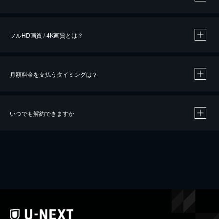
※
作品によって必要なポイントが異なります。
フルHD画質 / 4K画質とは？
月額料金を支払うタイミングは？
※
40％ポイント還元の対象は、クレジットカード決済による作品の購入 / レンタルです。
※
iOSアプリのUコイン決済による作品の購入 / レンタルは、20％のポイント還元です。
※
還元の対象外となる決済方法や商品があります。くわしくは
こちら
をご確認ください。
いつでも解約できますか
こちら