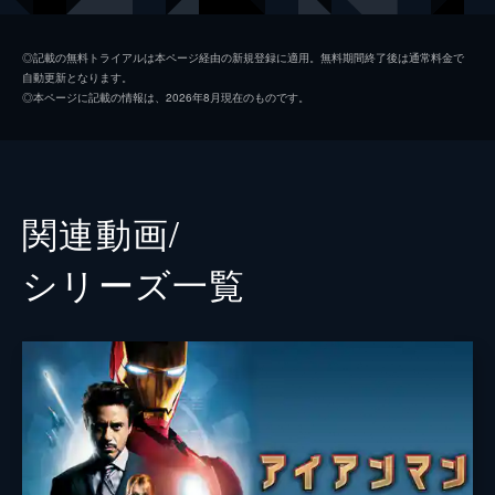
スティーヴン・ストレンジ／ドクター・ストレンジ
ベネディクト・カンバーバッチ
◎記載の無料トライアルは本ページ経由の新規登録に適用。無料期間終了後は通常料金で
自動更新となります。
ハッピー・ホーガン
ジョン・ファヴロー
◎本ページに記載の情報は、2026年8月現在のものです。
ネッド
ジェイコブ・バタロン
メイ・パーカー
マリサ・トメイ
オットー・オクタビアス／ドック・オク
アルフレッド・モリナ
関連動画/
マックス・ディロン／エレクトロ
ジェイミー・フォックス
シリーズ⼀覧
ノーマン・オズボーン／グリーン・ゴブリン
ウィレム・デフォー
フリント・マルコ／サンドマン
トーマス・ヘイデン・チャーチ
カート・コナーズ／リザード
リス・エヴァンス
ピーター・パーカー／スパイダーマン
アンドリュー・ガーフィールド
ピーター・パーカー／スパイダーマン
トビー・マグワイア