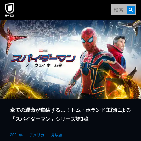
本文へスキップ
全ての運命が集結する…！トム・ホランド主演による
『スパイダーマン』シリーズ第3弾
2021年
アメリカ
見放題