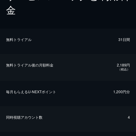
金
無料トライアル
31日間
無料トライアル後の⽉額料金
2,189円
（税込）
毎⽉もらえるU-NEXTポイント
1,200円分
同時視聴アカウント数
4