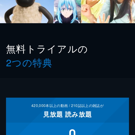
無料トライアルの
2つの特典
420,000
本以上の動画 /
210
誌以上の雑誌が
見放題
読み放題
0