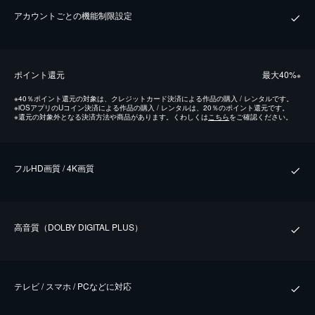
アカウントごとの機能制限設定
ポイント還元
最⼤40%
※
※
40％ポイント還元の対象は、クレジットカード決済による作品の購入 / レンタルです。
※
iOSアプリのUコイン決済による作品の購入 / レンタルは、20％のポイント還元です。
※
還元の対象外となる決済方法や商品があります。くわしくは
こちら
をご確認ください。
フルHD画質 / 4K画質
⾼⾳質（DOLBY DIGITAL PLUS）
テレビ / スマホ / PCなどに対応