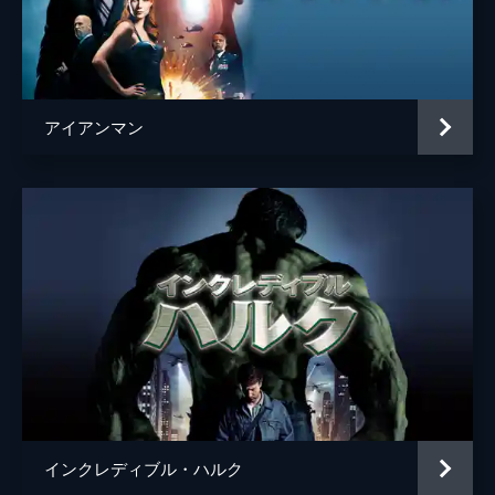
Ｊ・ジョナ・ジェイムソン
Ｊ・Ｋ・シモンズ
ウォン
ベネディクト・ウォン
マット・マードック
チャーリー・コックス
アイアンマン
フラッシュ
トニー・レヴォロリ
MIT副学長
ポーラ・ニューサム
デル
Ｊ・Ｂ・スムーヴ
ハリントン
マーティン・スター
ウィルソン
ハンニバル・バレス
ベティ・ブラント
アンガーリー・ライス
クレイアリー
アリアン・モーイエド
メアリー・リベラ
インクレディブル・ハルク
エディ・ブロック／ヴェノム
トム・ハーディ