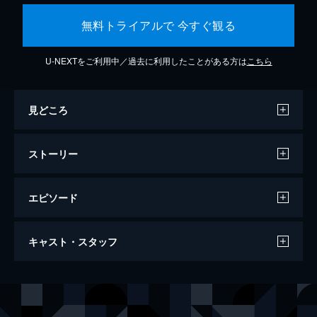
無料トライアルで 今すぐ観る
U-NEXTをご利用中／過去に利用したことがある方は
こちら
見どころ
ストーリー
エピソード
スパイダーマン：ノー・ウェイ・ホーム
キャスト・スタッフ
148分
出演
ピーター・パーカー／スパイダーマン
トム・ホランド
ミシェル・“ＭＪ”・ジョーンズ
ゼンデイヤ