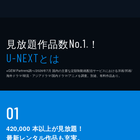
見放題作品数
！
No.1
※
とは
U-NEXT
※GEM Partners調べ/2026年7⽉ 国内の主要な定額制動画配信サービスにおける洋画/邦画/
海外ドラマ/韓流・アジアドラマ/国内ドラマ/アニメを調査。別途、有料作品あり。
01
420,000
本以上が見放題！
最新レンタル作品も充実。