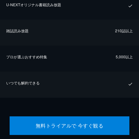
U-NEXTオリジナル書籍読み放題
雑誌読み放題
210誌以上
プロが選ぶおすすめ特集
5,000以上
いつでも解約できる
無料トライアルで 今すぐ観る