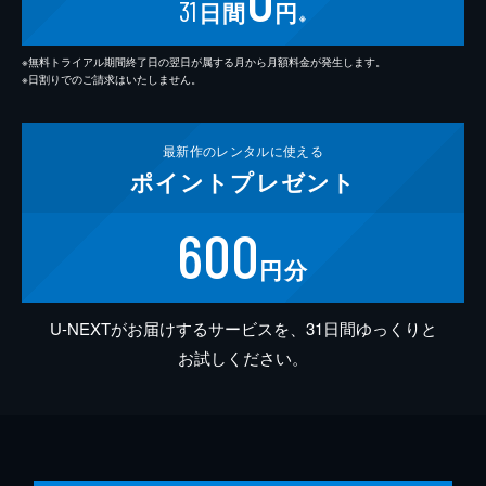
31
日間
円
※
※無料トライアル期間終了日の翌日が属する月から月額料金が発生します。
※日割りでのご請求はいたしません。
最新作の
レンタルに使える
ポイント
プレゼント
600
円分
U-NEXTがお届けするサービスを、31日間ゆっくりと
お試しください。