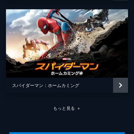
監督
ジョン・ワッツ
脚本
クリス・マッケナ
エリック・ソマーズ
原作
スタン・リー
スティーヴ・ディッコ
音楽
マイケル・ジアッキノ
製作
ケヴィン・ファイギ
エイミー・パスカル
スパイダーマン：ホームカミング
もっと見る
＋