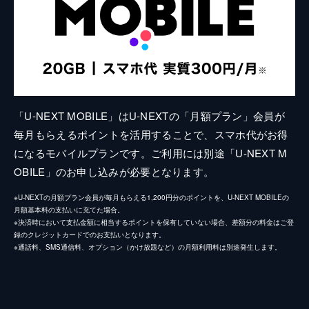
「U-NEXT MOBILE」はU-NEXTの「月額プラン」会員が
毎月もらえるポイントを活用することで、スマホ代がお得
になるモバイルプランです。ご利用には別途「U-NEXT M
OBILE」のお申し込みが必要となります。
※U-NEXTの月額プラン会員が毎月もらえる1,200円分のポイントを、U-NEXT MOBILEの
月額基本料の支払いに充てた場合。
※決済時において支払金額に相当するポイントを保有していない場合、差額分の料金はご登
録のクレジットカードでのお支払いとなります。
※通話料、SMS通信料、オプション（かけ放題など）の月額利用料は別途発生します。