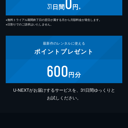
0
31
日間
円
※
※無料トライアル期間終了日の翌日が属する月から月額料金が発生します。
※日割りでのご請求はいたしません。
最新作の
レンタルに使える
ポイント
プレゼント
600
円分
U-NEXTがお届けするサービスを、31日間ゆっくりと
お試しください。