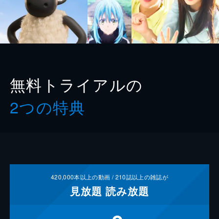
無料トライアルの
2つの特典
420,000
本以上の動画 /
210
誌以上の雑誌が
見放題
読み放題