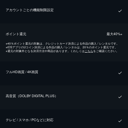
アカウントごとの機能制限設定
ポイント還元
最⼤40%
※
※
40％ポイント還元の対象は、クレジットカード決済による作品の購入 / レンタルです。
※
iOSアプリのUコイン決済による作品の購入 / レンタルは、20％のポイント還元です。
※
還元の対象外となる決済方法や商品があります。くわしくは
こちら
をご確認ください。
フルHD画質 / 4K画質
⾼⾳質（DOLBY DIGITAL PLUS）
テレビ / スマホ / PCなどに対応