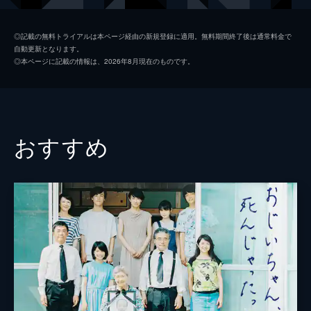
小畑哲也
梅田誠弘
◎記載の無料トライアルは本ページ経由の新規登録に適用。無料期間終了後は通常料金で
自動更新となります。
木下政志
光石研
◎本ページに記載の情報は、2026年8月現在のものです。
長谷部仁
松浦祐也
矢野志帆
和田光沙
小林医師
池田良
おすすめ
池田
木村知貴
前原滉
永瀬未留
河野宏紀
根矢涼香
富山宏紀
川瀬陽太