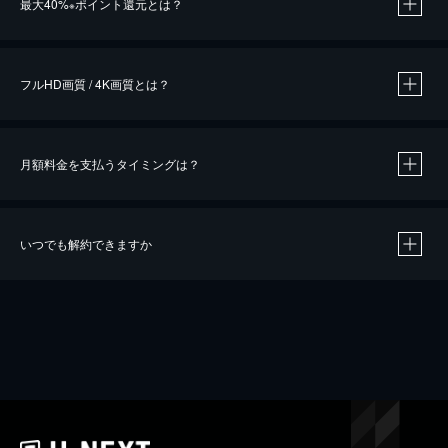
最大40%
ポイント還元とは？
※
※
作品によって必要なポイントが異なります。
フルHD画質 / 4K画質とは？
月額料金を支払うタイミングは？
※
40％ポイント還元の対象は、クレジットカード決済による作品の購入 / レンタルです。
※
iOSアプリのUコイン決済による作品の購入 / レンタルは、20％のポイント還元です。
※
還元の対象外となる決済方法や商品があります。くわしくは
こちら
をご確認ください。
いつでも解約できますか
こちら