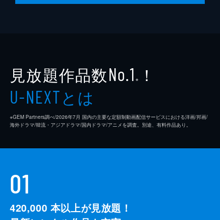
見放題作品数
！
No.1
※
とは
U-NEXT
※GEM Partners調べ/2026年7⽉ 国内の主要な定額制動画配信サービスにおける洋画/邦画/
海外ドラマ/韓流・アジアドラマ/国内ドラマ/アニメを調査。別途、有料作品あり。
01
420,000
本以上が見放題！