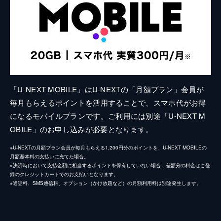
「U-NEXT MOBILE」はU-NEXTの「月額プラン」会員が
毎月もらえるポイントを活用することで、スマホ代がお得
になるモバイルプランです。ご利用には別途「U-NEXT M
OBILE」のお申し込みが必要となります。
※U-NEXTの月額プラン会員が毎月もらえる1,200円分のポイントを、U-NEXT MOBILEの
月額基本料の支払いに充てた場合。
※決済時において支払金額に相当するポイントを保有していない場合、差額分の料金はご登
録のクレジットカードでのお支払いとなります。
※通話料、SMS通信料、オプション（かけ放題など）の月額利用料は別途発生します。