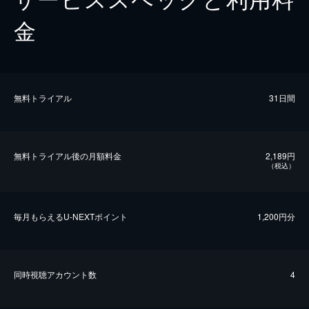
金
無料トライアル
31日間
無料トライアル後の⽉額料金
2,189円
（税込）
毎⽉もらえるU-NEXTポイント
1,200円分
同時視聴アカウント数
4