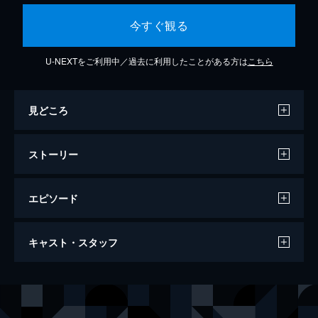
今すぐ観る
U-NEXTをご利用中／過去に利用したことがある方は
こちら
見どころ
ストーリー
エピソード
由宇子の天秤
キャスト・スタッフ
153分
出演
木下由宇子
瀧内公美
小畑萌
河合優実