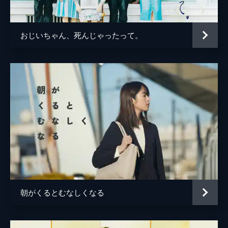
矢野登志子
丘みつ子
監督
春本雄二郎
おじいちゃん、死んじゃったって。
脚本
春本雄二郎
朝がくるとむなしくなる