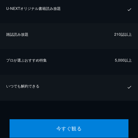
U-NEXTオリジナル書籍読み放題
雑誌読み放題
210誌以上
プロが選ぶおすすめ特集
5,000以上
いつでも解約できる
今すぐ観る