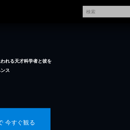
追われる天才科学者と彼を
ペンス
で 今すぐ観る