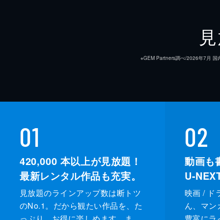
見
※GEM Partners調べ/20
01
02
420,000
本以上が見放題！
動画も
最新レンタル作品も充実。
U-NE
見放題のラインアップ数は断トツ
映画 / 
のNo.1。だから観たい作品を、た
ん、マンガ 
っぷり、お得に楽しめます。ま
豊富にラ