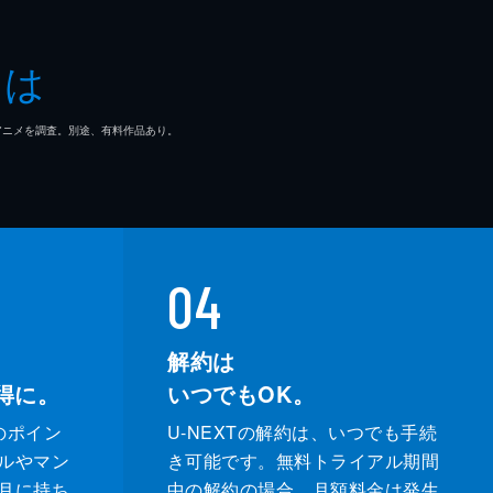
成
とは
史
マ/アニメを調査。別途、有料作品あり。
カキ
さよ
04
美
解約は
得に。
いつでもOK。
央
のポイン
U-NEXTの解約は、いつでも手続
りお
ルやマン
き可能です。無料トライアル期間
月に持ち
中の解約の場合、月額料金は発生