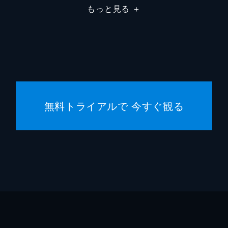
もっと見る
＋
小松利
阿部翔
内田滋
中代雄
無料トライアルで 今すぐ観る
柊子
平野靖
河井青
本田大
佐藤滋