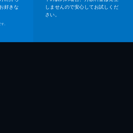
龍
お好きな
しませんので安心してお試しくだ
さい。
童
です。
史
哉
吾
之
ュリーＫ．