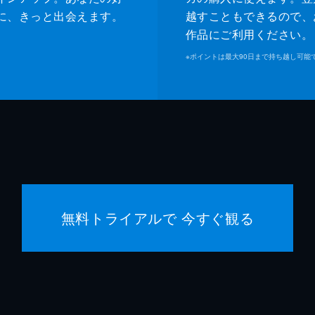
藤本飛
に、きっと出会えます。
越すこともできるので、
作品にご利用ください。
林田河
※
ポイントは最大90日まで持ち越し可能
大友啓
浜田秀
東野圭
澤野弘
無料トライアルで 今すぐ観る
市川南
服部洋
藤島ジ