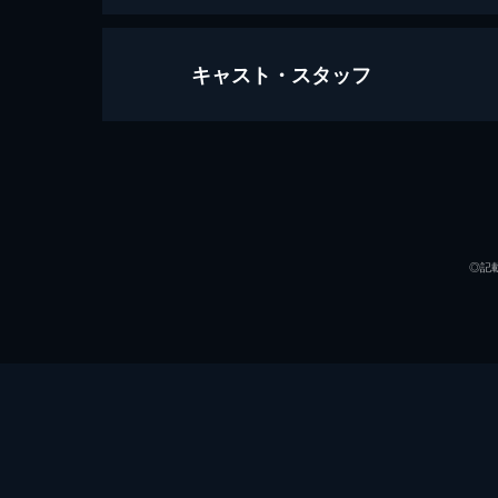
キャスト・スタッフ
プラチナデータ
134分
出演
◎記