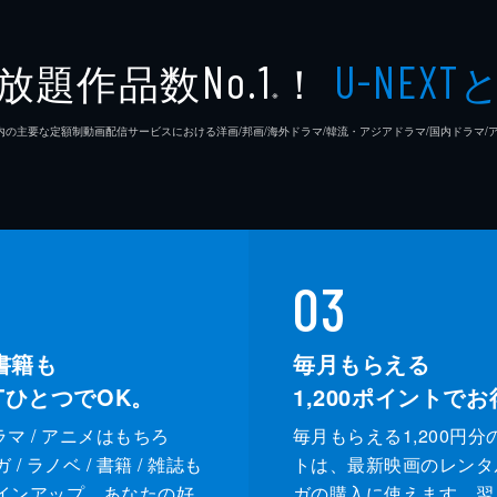
金原泰
放題作品数
！
No.1
U-NEXT
※
淵上泰
26年7⽉ 国内の主要な定額制動画配信サービスにおける洋画/邦画/海外ドラマ/韓流・アジアドラマ/国内ドラ
ウダタ
岩義人
春木み
03
福島勝
書籍も
毎月もらえる
XTひとつでOK。
1,200
ポイントでお
筒井万
ドラマ / アニメはもちろ
毎月もらえる1,200円分
佐々木
/ ラノベ / 書籍 / 雑誌も
トは、最新映画のレンタ
インアップ。あなたの好
ガの購入に使えます。翌