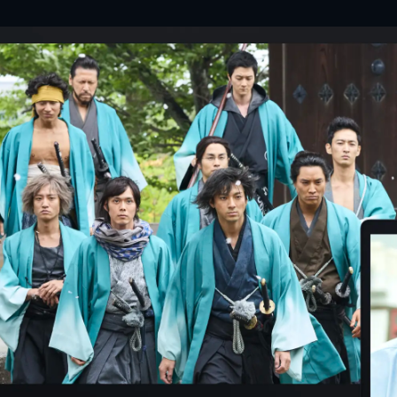
見城徹
松木茂
吉川英
川邊健