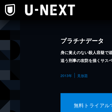
本文へスキップ
プラチナデータ
身に覚えのない殺人容疑で
追う刑事の攻防を描くサス
2013年
見放題
無料トライアル