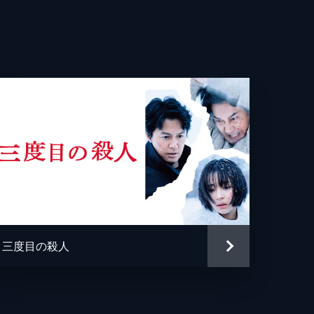
宏
二
人
将
朝
吉
三度目の殺人
光
寛