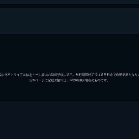
神楽龍平／リュウ
二宮和
浅間玲司
豊川悦
載の無料トライアルは本ページ経由の新規登録に適用。無料期間終了後は通常料金で自動更新となり
◎本ページに記載の情報は、2026年8月現在のものです。
水上利江子
鈴木保
志賀孝志
生瀬勝
白鳥里沙
杏
蓼科早樹
水原希