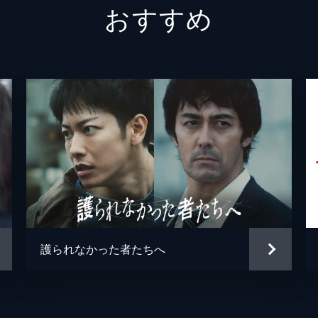
おすすめ
戸倉稔
遠藤要
蓼科耕作
和田聰
那須真之
中村育
神楽昭吾
萩原聖
中丸新
ヨシダ
菅原大
護られなかった者たちへ
小木茂
小浜正