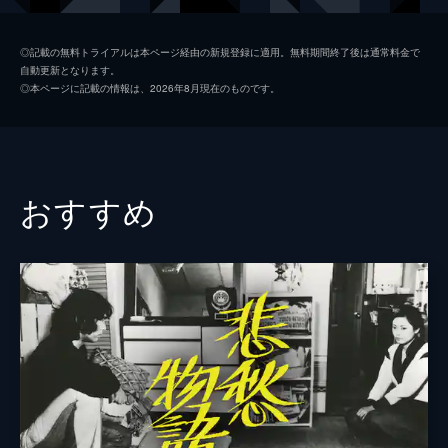
北村英子
鈴木恵
◎記載の無料トライアルは本ページ経由の新規登録に適用。無料期間終了後は通常料金で
自動更新となります。
大矢蒼海
石橋蓮司
◎本ページに記載の情報は、2026年8月現在のものです。
平野友輔
河原崎次郎
島崎藤村
西塚肇
戸川秋骨
大谷朗
おすすめ
星野天知
簗正明
山路愛山
堀内正美
秋山国三郎
松田修
川上音二郎
なぎらけんいち
石坂昌孝
久米明
樋口一葉
藤真利子