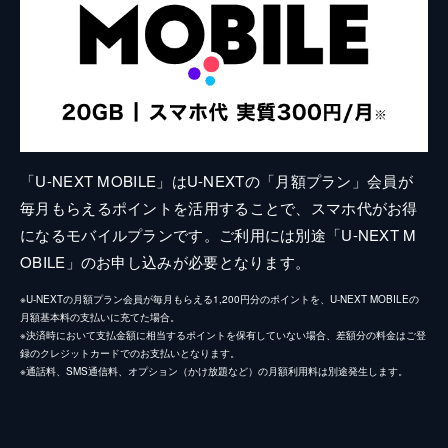
「U-NEXT MOBILE」はU-NEXTの「月額プラン」会員が
毎月もらえるポイントを活用することで、スマホ代がお得
になるモバイルプランです。ご利用には別途「U-NEXT M
OBILE」のお申し込みが必要となります。
※U-NEXTの月額プラン会員が毎月もらえる1,200円分のポイントを、U-NEXT MOBILEの
月額基本料の支払いに充てた場合。
※決済時において支払金額に相当するポイントを保有していない場合、差額分の料金はご登
録のクレジットカードでのお支払いとなります。
※通話料、SMS通信料、オプション（かけ放題など）の月額利用料は別途発生します。