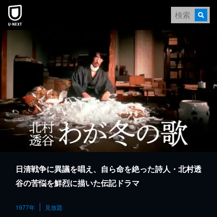
本文へスキップ
日清戦争に異議を唱え、自ら命を絶った詩人・北村透
谷の苦悩を鮮烈に描いた伝記ドラマ
1977年
見放題