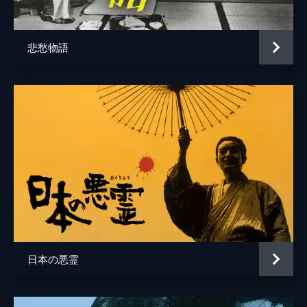
石坂公歴
沖雅也
監督
山口清一郎
悲愁物語
脚本
菅孝行
音楽
高橋悠治
製作
富山加津江
日本の悪霊