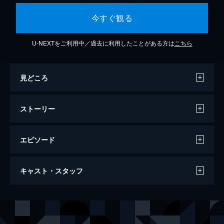
今すぐ観る
U-NEXTをご利用中／過去に利用したことがある方は
こちら
見どころ
ストーリー
エピソード
-北村透谷-わが冬の歌
キャスト・スタッフ
103分
出演
北村透谷
みなみらんぼう
北村美恵
田中真理