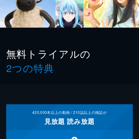
無料トライアルの
2つの特典
420,000
本以上の動画 /
210
誌以上の雑誌が
見放題
読み放題