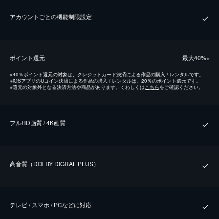
アカウントごとの機能制限設定
ポイント還元
最⼤40%
※
※
40％ポイント還元の対象は、クレジットカード決済による作品の購入 / レンタルです。
※
iOSアプリのUコイン決済による作品の購入 / レンタルは、20％のポイント還元です。
※
還元の対象外となる決済方法や商品があります。くわしくは
こちら
をご確認ください。
フルHD画質 / 4K画質
⾼⾳質（DOLBY DIGITAL PLUS）
テレビ / スマホ / PCなどに対応