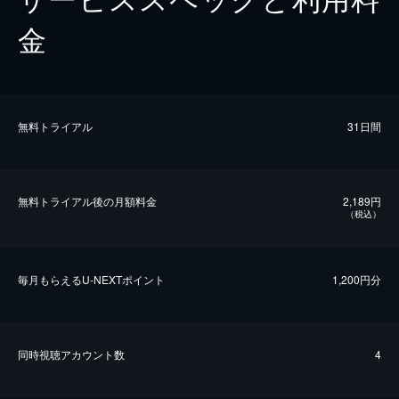
金
無料トライアル
31日間
無料トライアル後の⽉額料金
2,189円
（税込）
毎⽉もらえるU-NEXTポイント
1,200円分
同時視聴アカウント数
4