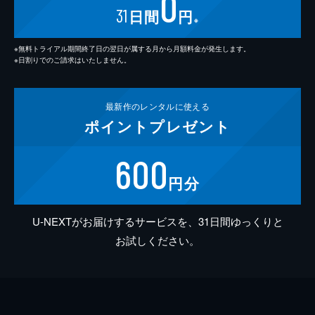
0
31
日間
円
※
※無料トライアル期間終了日の翌日が属する月から月額料金が発生します。
※日割りでのご請求はいたしません。
最新作の
レンタルに使える
ポイント
プレゼント
600
円分
U-NEXTがお届けするサービスを、31日間ゆっくりと
お試しください。