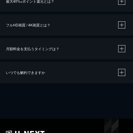
最大40%
ポイント還元とは？
※
※
作品によって必要なポイントが異なります。
フルHD画質 / 4K画質とは？
月額料金を支払うタイミングは？
※
40％ポイント還元の対象は、クレジットカード決済による作品の購入 / レンタルです。
※
iOSアプリのUコイン決済による作品の購入 / レンタルは、20％のポイント還元です。
※
還元の対象外となる決済方法や商品があります。くわしくは
こちら
をご確認ください。
いつでも解約できますか
こちら