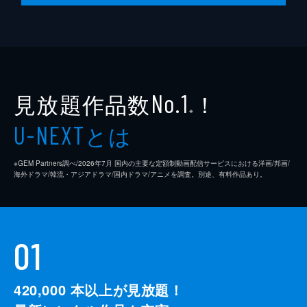
見放題作品数
！
No.1
※
とは
U-NEXT
※GEM Partners調べ/2026年7⽉ 国内の主要な定額制動画配信サービスにおける洋画/邦画/
海外ドラマ/韓流・アジアドラマ/国内ドラマ/アニメを調査。別途、有料作品あり。
01
420,000
本以上が見放題！