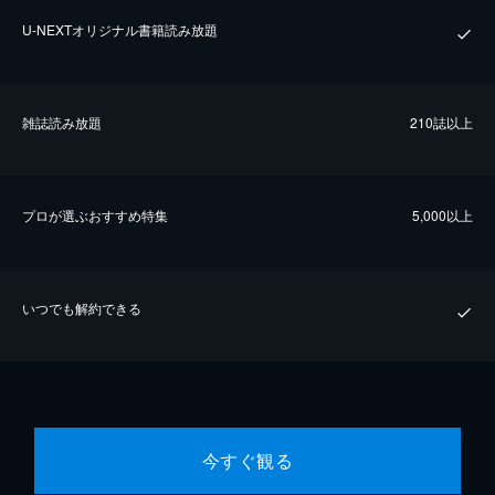
U-NEXTオリジナル書籍読み放題
雑誌読み放題
210誌以上
プロが選ぶおすすめ特集
5,000以上
いつでも解約できる
今すぐ観る