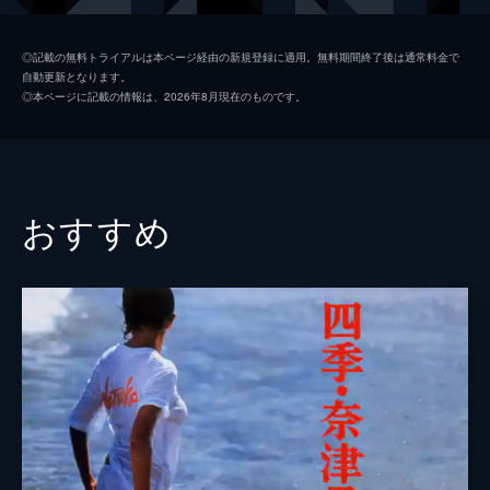
三崎栄介
原田芳雄
◎記載の無料トライアルは本ページ経由の新規登録に適用。無料期間終了後は通常料金で
自動更新となります。
花森咲夫
名古屋章
◎本ページに記載の情報は、2026年8月現在のものです。
峰山隆
草野大悟
下村竜一郎
天本英世
宗形八郎
三国連太郎
おすすめ
監督
神代辰巳
脚本
神代辰巳
刹那
音楽
千野秀一
製作
佐々木史朗
市山達巳