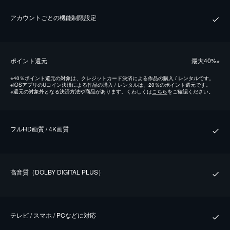
アカウントごとの機能制限設定
ポイント還元
最⼤40%
※
※
40％ポイント還元の対象は、クレジットカード決済による作品の購入 / レンタルです。
※
iOSアプリのUコイン決済による作品の購入 / レンタルは、20％のポイント還元です。
※
還元の対象外となる決済方法や商品があります。くわしくは
こちら
をご確認ください。
フルHD画質 / 4K画質
⾼⾳質（DOLBY DIGITAL PLUS）
テレビ / スマホ / PCなどに対応