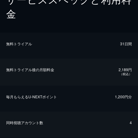
金
無料トライアル
31日間
無料トライアル後の⽉額料金
2,189円
（税込）
毎⽉もらえるU-NEXTポイント
1,200円分
同時視聴アカウント数
4