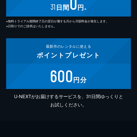
0
31
日間
円
※
※無料トライアル期間終了日の翌日が属する月から月額料金が発生します。
※日割りでのご請求はいたしません。
最新作の
レンタルに使える
ポイント
プレゼント
600
円分
U-NEXTがお届けするサービスを、31日間ゆっくりと
お試しください。