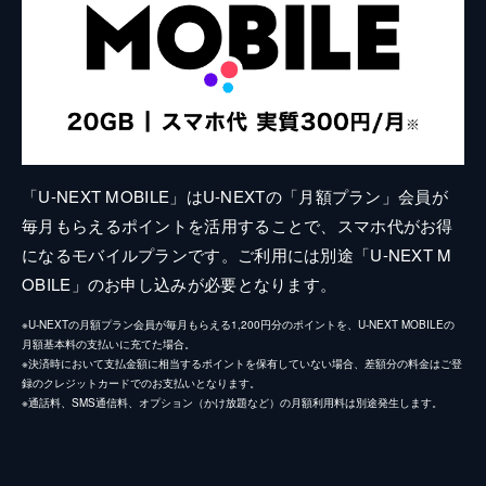
「U-NEXT MOBILE」はU-NEXTの「月額プラン」会員が
毎月もらえるポイントを活用することで、スマホ代がお得
になるモバイルプランです。ご利用には別途「U-NEXT M
OBILE」のお申し込みが必要となります。
※U-NEXTの月額プラン会員が毎月もらえる1,200円分のポイントを、U-NEXT MOBILEの
月額基本料の支払いに充てた場合。
※決済時において支払金額に相当するポイントを保有していない場合、差額分の料金はご登
録のクレジットカードでのお支払いとなります。
※通話料、SMS通信料、オプション（かけ放題など）の月額利用料は別途発生します。