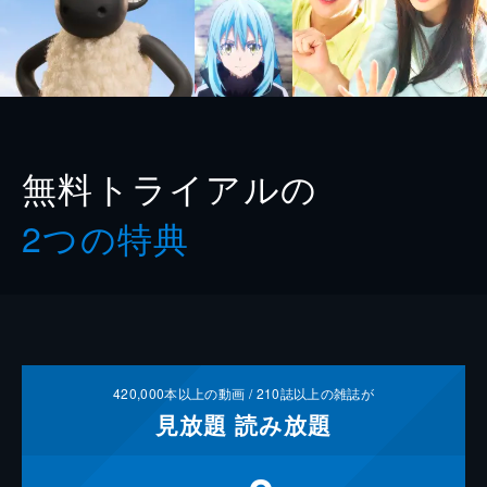
無料トライアルの
2つの特典
420,000
本以上の動画 /
210
誌以上の雑誌が
見放題
読み放題