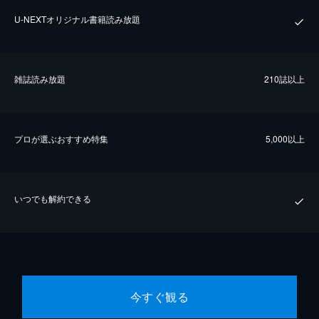
U-NEXTオリジナル書籍読み放題
雑誌読み放題
210誌以上
プロが選ぶおすすめ特集
5,000以上
いつでも解約できる
今すぐ観る