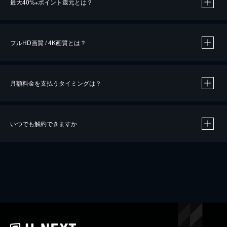
最大40%
ポイント還元とは？
※
※
作品によって必要なポイントが異なります。
フルHD画質 / 4K画質とは？
月額料金を支払うタイミングは？
※
40％ポイント還元の対象は、クレジットカード決済による作品の購入 / レンタルです。
※
iOSアプリのUコイン決済による作品の購入 / レンタルは、20％のポイント還元です。
※
還元の対象外となる決済方法や商品があります。くわしくは
こちら
をご確認ください。
いつでも解約できますか
こちら