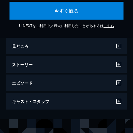
今すぐ観る
U-NEXTをご利用中／過去に利用したことがある方は
こちら
見どころ
ストーリー
エピソード
ミスター・ミセス・ミス・ロンリー
キャスト・スタッフ
139分
出演
島崎美英（千里）
原田美枝子
半崎市雄
宇崎竜童