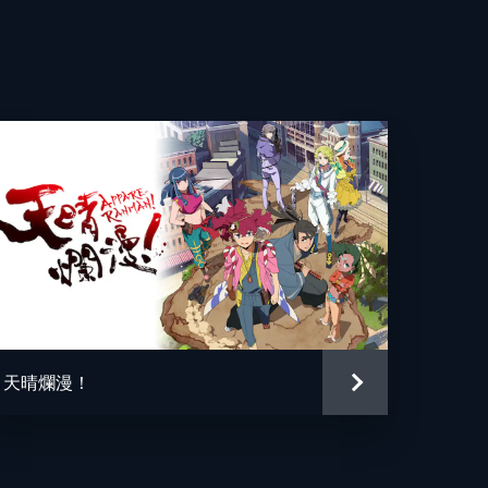
つ
太
大
つ
良
る
介
公
天晴爛漫！
奈