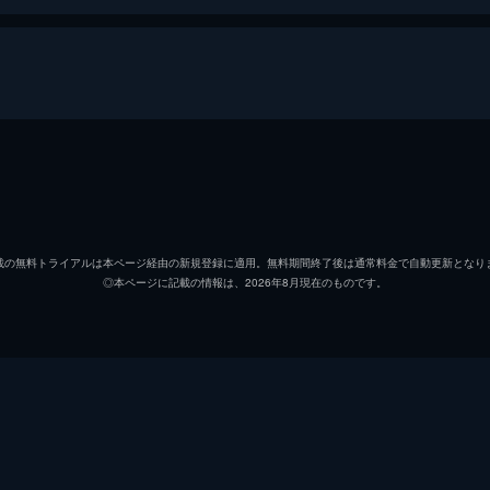
息子・芭月涼は、父・巌のもとで武術の腕を磨いていた。その日
襲われていた。藍帝の強さに涼は太刀打ちできず、目の前で巌
芭月涼
松風雅
藍帝
櫻井孝
載の無料トライアルは本ページ経由の新規登録に適用。無料期間終了後は通常料金で自動更新となり
◎本ページに記載の情報は、2026年8月現在のものです。
シェンファ
照井春
の家事手伝い・稲さんは1通の手紙を差し出す。その手紙は、
文字で綴られていた。涼は自分の知らない父の情報を求めて手
原崎望
伏見は
陳貴章
木島隆
ジョイ
M・A
いた涼。その手紙には「陳大人に助けを求められよ」と記され