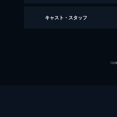
キャスト・スタッフ
#1 霹靂
1986年、横須賀。芭月道場の一人
が帰宅すると、道場が謎の男・藍帝に
殺されてしまう。
声の出演
24分
#2 彼誰
◎記
突然の父の死に動揺する涼に、芭月家
元達という差出人の他は全く読めない
を調査するが...。
24分
#3 陰陽
朱元達の手紙を読める人物にたどりつ