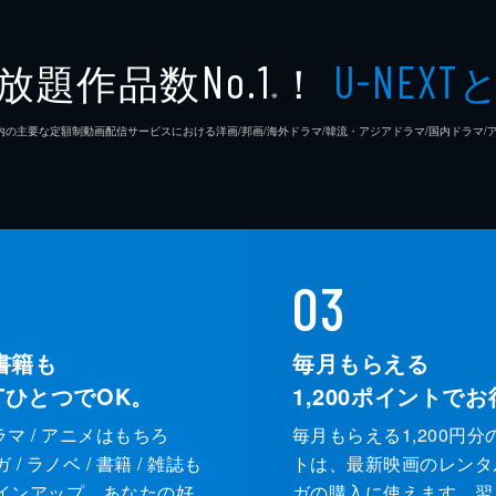
元達の記した書を見つける。そこには茶碗陣という暗号のメモ
放題作品数
！
No.1
U-NEXT
危険すら伴う暗号だったが、涼はそれを利用し朱元達に通じる
※
26年7⽉ 国内の主要な定額制動画配信サービスにおける洋画/邦画/海外ドラマ/韓流・アジアドラマ/国内ドラ
ヘブンズのリーダー・レンと共に行動する涼。レンの知人のつ
かうが、それは黄天会のわなだった。涼たちは黄天会に追われ
03
書籍も
毎月もらえる
XTひとつでOK。
1,200
ポイントでお
ドラマ / アニメはもちろ
毎月もらえる1,200円分
/ ラノベ / 書籍 / 雑誌も
トは、最新映画のレンタ
インアップ。あなたの好
ガの購入に使えます。翌