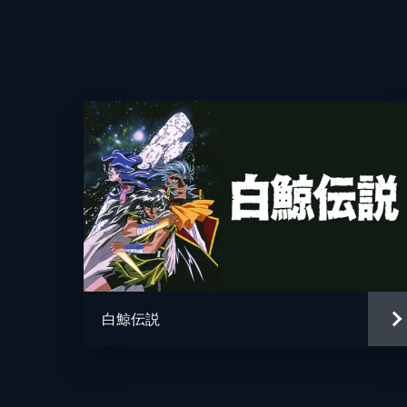
いた。涼は手掛かりを追って朱元達の
いて聞く。
24分
#4 桎梏
涼は香港へ渡る旅費を稼ぐため、港町
監督
というマッドエンジェルスの縄張りで
が...。
キャラクターデザイン
24分
原作
#5 匹儔
マッドエンジェルスによってクラスメ
原案
司の貴章を倒すことを強いられる。涼と
白鯨伝説
24分
キャラクター原案
#6 凜乎
音楽