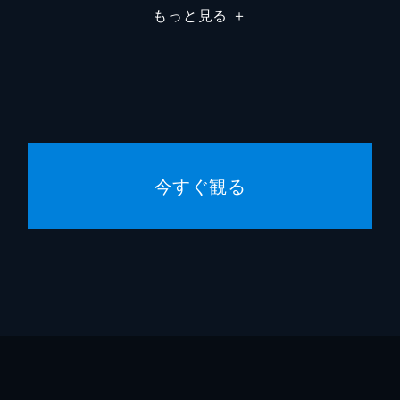
へと渡った。まずは桃李少老師という人物を捜そうとするも、
もっと見る
＋
まう。そんななか、涼は公園で建民という太極拳の使い手と出
テレコ
しかし、武術の達人である桃李少は涼をあっさり負かし、「帰
が足りないからだと思い、香港で腕利きの武術家を捜し回るの
今すぐ観る
なった涼。しかし、秀瑛は「朱元達に会いたい」という涼の言
じる。涼は秀瑛の考えを理解するため、武術の心得“武徳”を