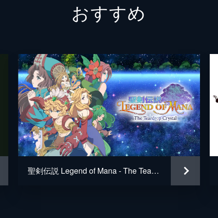
おすすめ
知人・陳大人と出会い、そこで父・巌を殺した藍帝という男に
レン
平修
ウォン
葉山翔
斗牛
鷲見昂
でバイトをすることに。バイト先の周囲が藍帝とつながりを持
櫻井親
あることを知った涼は、マッドエンジェルスに接触しようとす
石川健
セガ
イトの望を人質に取られた涼は、彼らと対立する陳一派・九豊
鈴木裕
貴章の戦いは、双方が傷つき倒れることで終結するが...。
聖剣伝説 Legend of Mana - The Teardrop Crystal -
雨鷹
澁江夏