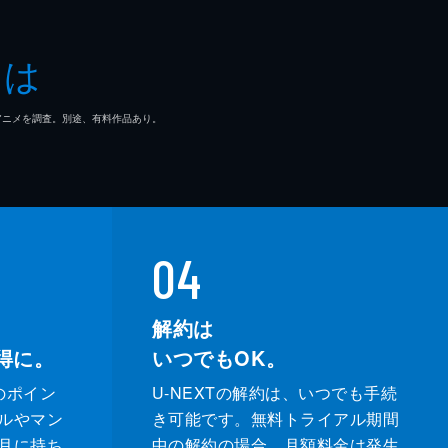
が
とは
者
マ/アニメを調査。別途、有料作品あり。
て
る
04
解約は
得に。
いつでもOK。
のポイン
U-NEXTの解約は、いつでも手続
ルやマン
き可能です。無料トライアル期間
月に持ち
中の解約の場合、月額料金は発生