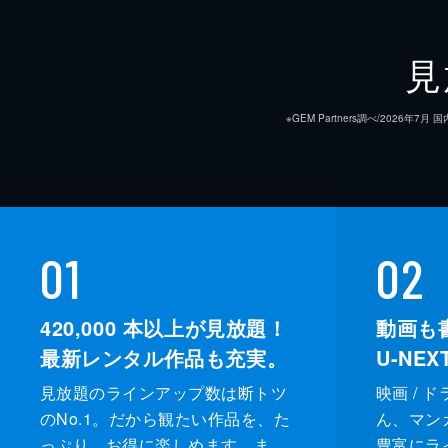
#9 徴標
秀瑛の書庫で、涼は父を知る人物・朱
見
書かれていた。茶碗陣は一歩間違えば
と接触する。
※GEM Partners調べ/20
24分
#10 廻天
朱元達を捜すため、黄天会と対立する
をたどり朱元達がいるという場所に向
01
02
身となり...。
24分
420,000
本以上が見放題！
動画も
最新レンタル作品も充実。
U-NE
見放題のラインアップ数は断トツ
映画 / 
のNo.1。だから観たい作品を、た
ん、マンガ 
っぷり、お得に楽しめます。ま
豊富にラ