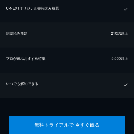
U-NEXTオリジナル書籍読み放題
雑誌読み放題
210誌以上
プロが選ぶおすすめ特集
5,000以上
いつでも解約できる
無料トライアルで 今すぐ観る