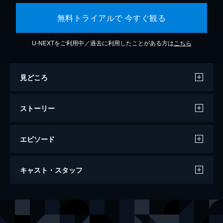
無料トライアルで 今すぐ観る
U-NEXTをご利用中／過去に利用したことがある方は
こちら
見どころ
ストーリー
エピソード
学校の階段
キャスト・スタッフ
75分
出演
神庭里美
黒川芽以
刈谷健吾
松尾敏伸