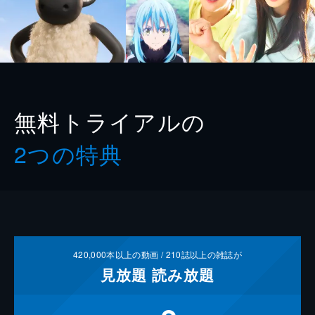
無料トライアルの
2つの特典
420,000
本以上の動画 /
210
誌以上の雑誌が
見放題
読み放題