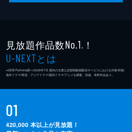
見放題作品数
！
No.1
※
とは
U-NEXT
※GEM Partners調べ/2026年7⽉ 国内の主要な定額制動画配信サービスにおける洋画/邦画/
海外ドラマ/韓流・アジアドラマ/国内ドラマ/アニメを調査。別途、有料作品あり。
01
420,000
本以上が見放題！