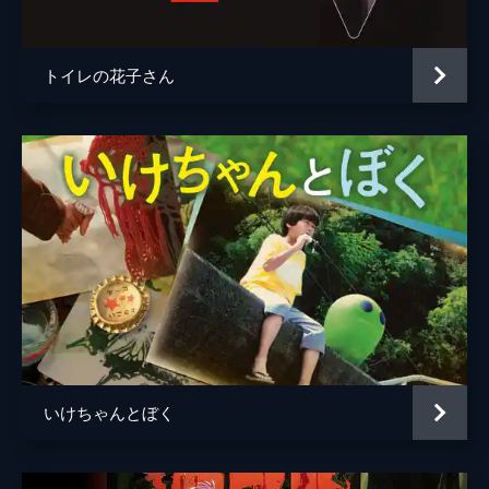
野田高志
並樹史朗
主婦 真由美
三輪ひとみ
トイレの花子さん
平山周吉
森本レオ
監督
佐々木浩久
脚本
佐々木浩久
原作
櫂末高彰
音楽
遠藤浩二
製作
近藤和裕
井上文雄
新巻康彦
いけちゃんとぼく
森ユキ
河上京子