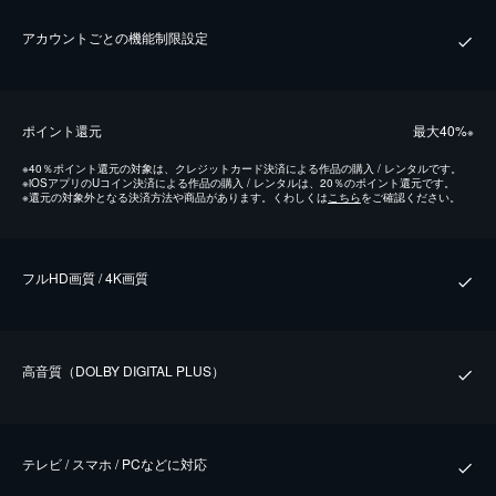
アカウントごとの機能制限設定
ポイント還元
最⼤40%
※
※
40％ポイント還元の対象は、クレジットカード決済による作品の購入 / レンタルです。
※
iOSアプリのUコイン決済による作品の購入 / レンタルは、20％のポイント還元です。
※
還元の対象外となる決済方法や商品があります。くわしくは
こちら
をご確認ください。
フルHD画質 / 4K画質
⾼⾳質（DOLBY DIGITAL PLUS）
テレビ / スマホ / PCなどに対応