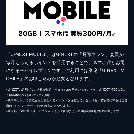
「U-NEXT MOBILE」はU-NEXTの「月額プラン」会員が
毎月もらえるポイントを活用することで、スマホ代がお得
になるモバイルプランです。ご利用には別途「U-NEXT M
OBILE」のお申し込みが必要となります。
※U-NEXTの月額プラン会員が毎月もらえる1,200円分のポイントを、U-NEXT MOBILEの
月額基本料の支払いに充てた場合。
※決済時において支払金額に相当するポイントを保有していない場合、差額分の料金はご登
録のクレジットカードでのお支払いとなります。
※通話料、SMS通信料、オプション（かけ放題など）の月額利用料は別途発生します。