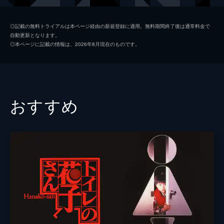
中村ちづる
小阪由佳
◎記載の無料トライアルは本ページ経由の新規登録に適用。無料期間終了後は通常料金で
自動更新となります。
九重ゆうこ
通山愛里
◎本ページに記載の情報は、2026年8月現在のものです。
天ヶ崎泉
甲斐麻美
井筒奈美
秋山奈々
三枝宗司
栩原楽人
おすすめ
間宮紀子
神楽坂恵
原田美冬
北村ひとみ
監視員 千里
松田ちい
監視員 綾
疋田紗也
厚田律子
滝本ゆに
三上貞治
木村圭作