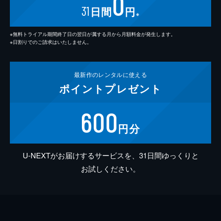
0
31
日間
円
※
※無料トライアル期間終了日の翌日が属する月から月額料金が発生します。
※日割りでのご請求はいたしません。
最新作の
レンタルに使える
ポイント
プレゼント
600
円分
U-NEXTがお届けするサービスを、31日間ゆっくりと
お試しください。