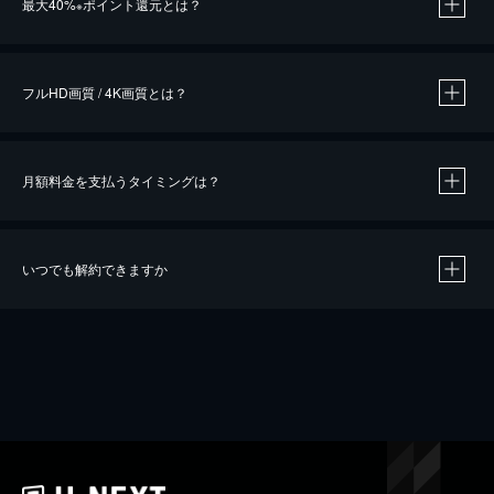
最大40%
ポイント還元とは？
※
※
作品によって必要なポイントが異なります。
フルHD画質 / 4K画質とは？
月額料金を支払うタイミングは？
※
40％ポイント還元の対象は、クレジットカード決済による作品の購入 / レンタルです。
※
iOSアプリのUコイン決済による作品の購入 / レンタルは、20％のポイント還元です。
※
還元の対象外となる決済方法や商品があります。くわしくは
こちら
をご確認ください。
いつでも解約できますか
こちら