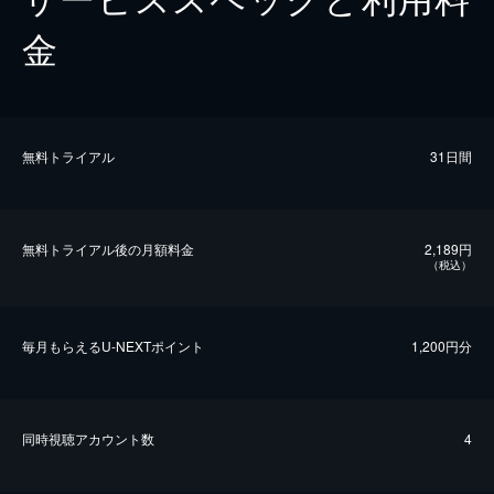
金
無料トライアル
31日間
無料トライアル後の⽉額料金
2,189円
（税込）
毎⽉もらえるU-NEXTポイント
1,200円分
同時視聴アカウント数
4