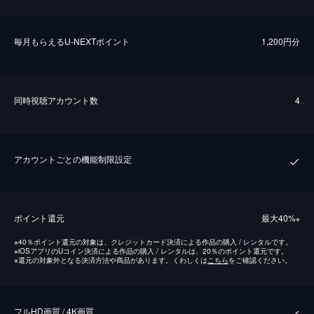
毎⽉もらえるU-NEXTポイント
1,200円分
同時視聴アカウント数
4
アカウントごとの機能制限設定
ポイント還元
最⼤40%
※
※
40％ポイント還元の対象は、クレジットカード決済による作品の購入 / レンタルです。
※
iOSアプリのUコイン決済による作品の購入 / レンタルは、20％のポイント還元です。
※
還元の対象外となる決済方法や商品があります。くわしくは
こちら
をご確認ください。
フルHD画質 / 4K画質