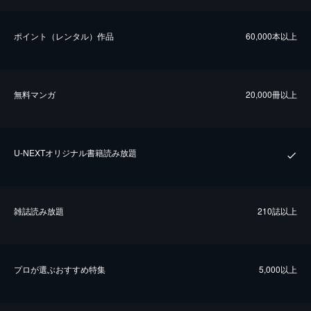
ポイント（レンタル）作品
60,000本以上
無料マンガ
20,000冊以上
U-NEXTオリジナル書籍読み放題
雑誌読み放題
210誌以上
プロが選ぶおすすめ特集
5,000以上