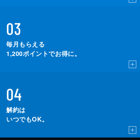
03
毎月もらえる
1,200
ポイントでお得に。
04
解約は
いつでもOK。