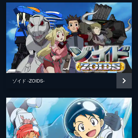
ロイヤルに参戦することに。優勝すると元ボ
トルキング・帆狩イオとのバトル権が与えら
れる。ボトルスター三闘神、赤牛ツバサも参
戦し、スタジアムは盛り上がる。
13分
#8 波乱のチームバトル！
ボトルロイヤル中盤戦。トップは、チーム戦
にもかかわらず単独出場している三闘神のツ
バサだ。強烈なパワーショットで圧倒的な強
さを見せつけていた。コータたちはまだチー
ムワークがうまくいっていないが...。
13分
ゾイド -ZOIDS-
#9 うなるレイドブレイブDX！倒せ三闘
神！
チャンスターゲットを撃破したものの、その
引き換えにセイメイがリタイアしてしまう。
やっと息の合ってきたコータとリョウは、1
位を独走するツバサを猛追。ツバサはDXタ
ーゲットで2人の前に立ちふさがる。
13分