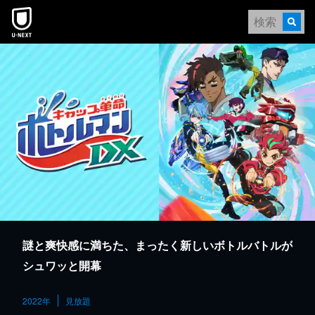
本文へスキップ
謎と爽快感に満ちた、まったく新しいボトルバトルが
シュワッと開幕
2022年
見放題