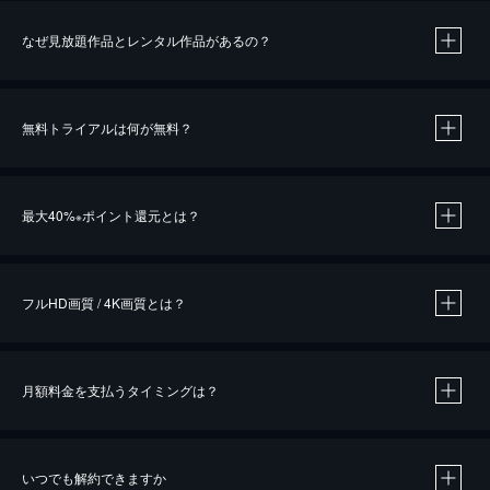
なぜ見放題作品とレンタル作品があるの？
無料トライアルは何が無料？
※
最大40%
ポイント還元とは？
※
※
作品によって必要なポイントが異なります。
フルHD画質 / 4K画質とは？
月額料金を支払うタイミングは？
※
40％ポイント還元の対象は、クレジットカード決済による作品の購入 / レンタルです。
※
iOSアプリのUコイン決済による作品の購入 / レンタルは、20％のポイント還元です。
※
還元の対象外となる決済方法や商品があります。くわしくは
こちら
をご確認ください。
いつでも解約できますか