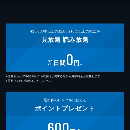
420,000
本以上の動画 /
210
誌以上の雑誌が
見放題
読み放題
0
31
日間
円
※
※無料トライアル期間終了日の翌日が属する月から月額料金が発生します。
※日割りでのご請求はいたしません。
最新作の
レンタルに使える
ポイント
プレゼント
600