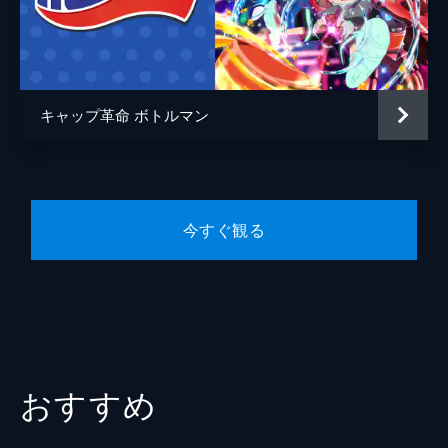
紅ハク
柿原徹也
ルDXを手にしたカオリはわくわくしながら
解析に全力を注ぐがうまくいかない。
金士師レオ
檜山修之
13分
帆狩エリ
長沢美樹
#5 解析しちゃうよ！コーラマルDX
コーラマルDXの解析を諦め切れないカオリ
キャップ革命 ボトルマン
監督
川崎逸朗
は、コータにボトルバトルを挑む。レアキャ
ップにつられたコータは勝負を受けること
キャラクターデザイン
小野早香
に。バトルではコータとコーラマルDXの強
力なパワーがさく裂するのだが...。
原作
タカラトミー
13分
今すぐ観る
音楽
Hiroshi Watanabe
#6 これで決まりだ！パワーVSスピード
セイメイとリョウがコータの前に再び姿を現
総作画監督
小野早香
した。コータとリョウはコーラマルDXを懸
アニメーション制作
ガイナ
けてボトルバトルを開始。リョウが三連射を
繰り出す一方、コータは焦りから空回りして
しまう。締め撃ちショットを繰り出し...。
13分
おすすめ
#7 孤高のライフルガーディワンDX
コータ、リョウ、セイメイがチーム戦ボトル