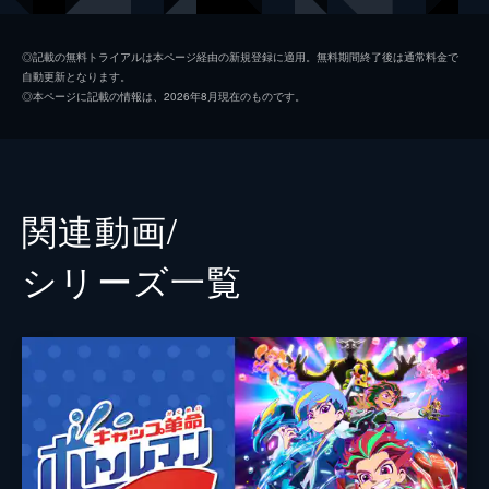
加。赤牛ツバサ、帆狩リョウも参戦し...。
13分
宇佐美セイメイ
奈良徹
#2 神速三連射！アクアスポーツDX
◎記載の無料トライアルは本ページ経由の新規登録に適用。無料期間終了後は通常料金で
自動更新となります。
謎の新人ボトルバトラーとしてスタジアム中
赤牛ツバサ
木村昴
◎本ページに記載の情報は、2026年8月現在のものです。
の注目を集めるコータは、持ち前のセンスと
葉加瀬カオリ
関根明良
ラッキーで何とトップ10にランクイン。コー
タを狙う多くのボトルバトラーたちの中には
帆狩スエゾウ
黒田崇矢
宇佐美セイメイの姿もあった。
13分
アップ奈々
松井恵理子
関連動画/
#3 クライマックス！勝つのはオレだ！
帆狩イオ
速水奨
白熱のボトルロイヤルはクライマックスを迎
シリーズ⼀覧
える。コータの危機を救ってくれたボトルマ
流行ポンタ
大塚剛央
ンエンジニア・葉加瀬カオリは、コーラマル
DXを解析したいと乗り出してきた。コータ
宰田ミツヤ
五十嵐裕美
は、そんなカオリにドン引きながらも...。
水野イロハ
渋谷彩乃
13分
#4 シュワッとおかえり♪コーラマルDX
江原田アヤタ
藤原夏海
コーラマルDXが忽然と消えてしまい、コー
タは相棒を失ったことで意気消沈し、ボトル
伊獣院シマン
梅原裕一郎
バトルにも身が入らない。その頃、コーラマ