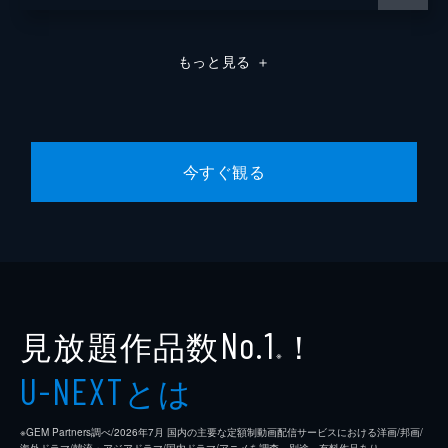
もっと見る
＋
今すぐ観る
見放題作品数
！
No.1
※
とは
U-NEXT
※GEM Partners調べ/2026年7⽉ 国内の主要な定額制動画配信サービスにおける洋画/邦画/
海外ドラマ/韓流・アジアドラマ/国内ドラマ/アニメを調査。別途、有料作品あり。