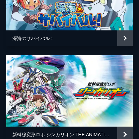
#10 ハピバ！Dr.カオリのドクペピオンDX
逃した勝利に、浮かない様子のコータ。一
方、優勝者のツバサは、先代ボトルキング・
帆狩イオと熱いバトルを繰り広げる。パワー
自慢のツバサと、スピード重視のイオが激し
深海のサバイバル！
くぶつかりあう。コータはそれを見て...。
13分
新幹線変形ロボ シンカリオン THE ANIMATION