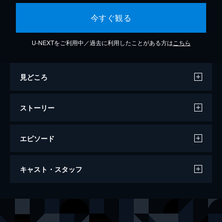
今すぐ観る
U-NEXTをご利用中／過去に利用したことがある方は
こちら
見どころ
ストーリー
エピソード
#1 シュワッと誕生！コーラマルDX
キャスト・スタッフ
世界で最も熱いシューティングホビー・ボト
ルマン。スタジアムの建設中の橋を壊してし
まった甲賀コータは、多額の修理代のため、
声の出演
甲賀コータ
平田真菜
偶然手にしたボトルマンと共にバトルへ参
帆狩リョウ
KENN