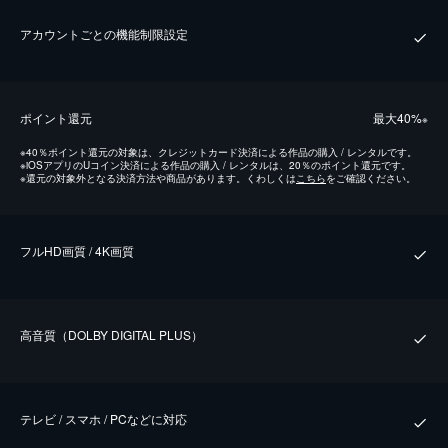
アカウントごとの機能制限設定
ポイント還元
最⼤40%
※
※
40％ポイント還元の対象は、クレジットカード決済による作品の購入 / レンタルです。
※
iOSアプリのUコイン決済による作品の購入 / レンタルは、20％のポイント還元です。
※
還元の対象外となる決済方法や商品があります。くわしくは
こちら
をご確認ください。
フルHD画質 / 4K画質
⾼⾳質（DOLBY DIGITAL PLUS）
テレビ / スマホ / PCなどに対応