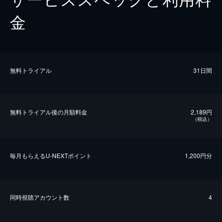
金
無料トライアル
31日間
無料トライアル後の⽉額料金
2,189円
（税込）
毎⽉もらえるU-NEXTポイント
1,200円分
同時視聴アカウント数
4