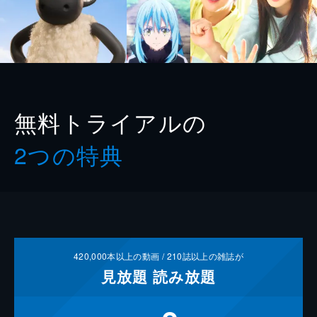
無料トライアルの
2つの特典
420,000
本以上の動画 /
210
誌以上の雑誌が
見放題
読み放題