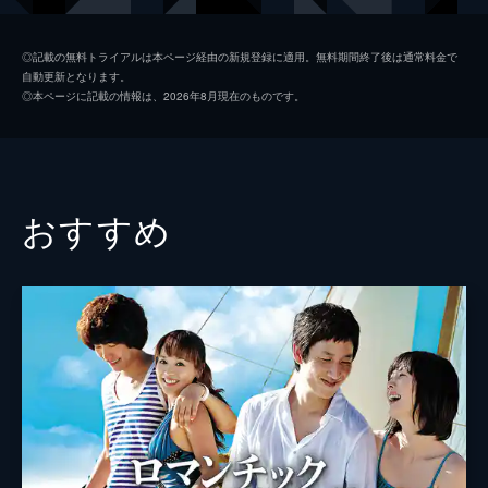
チョ・アン
◎記載の無料トライアルは本ページ経由の新規登録に適用。無料期間終了後は通常料金で
自動更新となります。
ユ・ゴン
◎本ページに記載の情報は、2026年8月現在のものです。
キム・ジョンミン
監督
キム・チャンレ
おすすめ