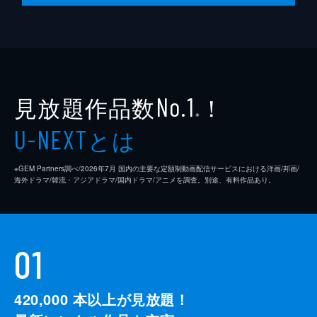
見放題作品数
！
No.1
※
とは
U-NEXT
※GEM Partners調べ/2026年7⽉ 国内の主要な定額制動画配信サービスにおける洋画/邦画/
海外ドラマ/韓流・アジアドラマ/国内ドラマ/アニメを調査。別途、有料作品あり。
01
420,000
本以上が見放題！