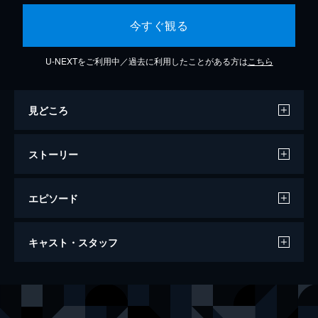
今すぐ観る
U-NEXTをご利用中／過去に利用したことがある方は
こちら
見どころ
ストーリー
エピソード
お姉さんが行く！
キャスト・スタッフ
113分
出演
コ・ソヨン
イ・ボムス