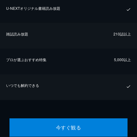
U-NEXTオリジナル書籍読み放題
雑誌読み放題
210誌以上
プロが選ぶおすすめ特集
5,000以上
いつでも解約できる
今すぐ観る