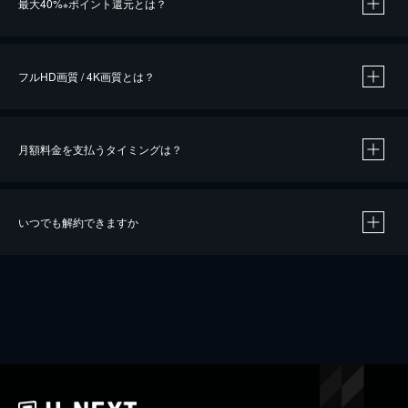
最大40%
ポイント還元とは？
※
※
作品によって必要なポイントが異なります。
フルHD画質 / 4K画質とは？
月額料金を支払うタイミングは？
※
40％ポイント還元の対象は、クレジットカード決済による作品の購入 / レンタルです。
※
iOSアプリのUコイン決済による作品の購入 / レンタルは、20％のポイント還元です。
※
還元の対象外となる決済方法や商品があります。くわしくは
こちら
をご確認ください。
いつでも解約できますか
こちら