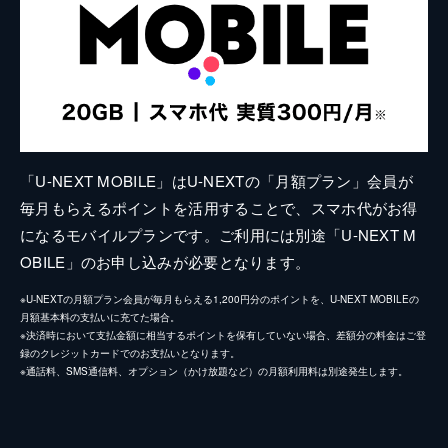
「U-NEXT MOBILE」はU-NEXTの「月額プラン」会員が
毎月もらえるポイントを活用することで、スマホ代がお得
になるモバイルプランです。ご利用には別途「U-NEXT M
OBILE」のお申し込みが必要となります。
※U-NEXTの月額プラン会員が毎月もらえる1,200円分のポイントを、U-NEXT MOBILEの
月額基本料の支払いに充てた場合。
※決済時において支払金額に相当するポイントを保有していない場合、差額分の料金はご登
録のクレジットカードでのお支払いとなります。
※通話料、SMS通信料、オプション（かけ放題など）の月額利用料は別途発生します。