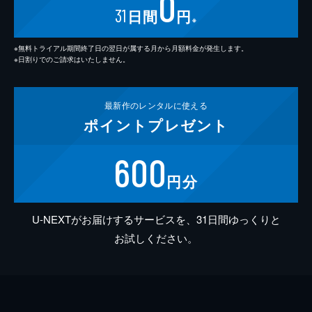
0
31
日間
円
※
※無料トライアル期間終了日の翌日が属する月から月額料金が発生します。
※日割りでのご請求はいたしません。
最新作の
レンタルに使える
ポイント
プレゼント
600
円分
U-NEXTがお届けするサービスを、31日間ゆっくりと
お試しください。