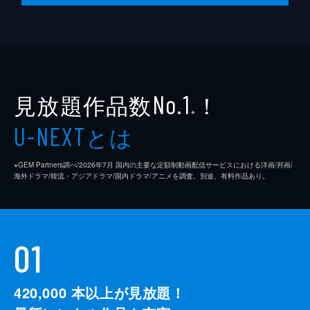
見放題作品数
！
No.1
※
とは
U-NEXT
※GEM Partners調べ/2026年7⽉ 国内の主要な定額制動画配信サービスにおける洋画/邦画/
海外ドラマ/韓流・アジアドラマ/国内ドラマ/アニメを調査。別途、有料作品あり。
01
420,000
本以上が見放題！