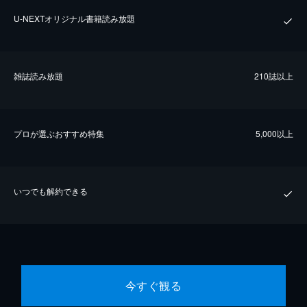
U-NEXTオリジナル書籍読み放題
雑誌読み放題
210誌以上
プロが選ぶおすすめ特集
5,000以上
いつでも解約できる
今すぐ観る