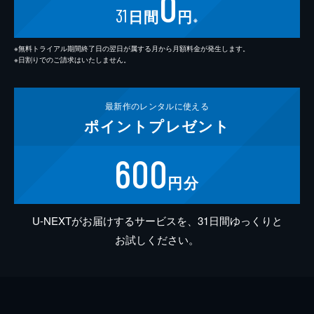
0
31
日間
円
※
※無料トライアル期間終了日の翌日が属する月から月額料金が発生します。
※日割りでのご請求はいたしません。
最新作の
レンタルに使える
ポイント
プレゼント
600
円分
U-NEXTがお届けするサービスを、31日間ゆっくりと
お試しください。