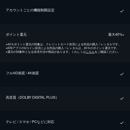
アカウントごとの機能制限設定
ポイント還元
最⼤40%
※
※
40％ポイント還元の対象は、クレジットカード決済による作品の購入 / レンタルです。
※
iOSアプリのUコイン決済による作品の購入 / レンタルは、20％のポイント還元です。
※
還元の対象外となる決済方法や商品があります。くわしくは
こちら
をご確認ください。
フルHD画質 / 4K画質
⾼⾳質（DOLBY DIGITAL PLUS）
テレビ / スマホ / PCなどに対応