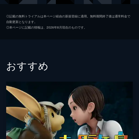
トプス
悠木碧
◎記載の無料トライアルは本ページ経由の新規登録に適用。無料期間終了後は通常料金で
自動更新となります。
小西克幸
◎本ページに記載の情報は、2026年8月現在のものです。
井上喜久子
森川智之
檜山修之
おすすめ
宮西達也
石塚運昇
監督
静野孔文
脚本
佐藤大
うえのきみこ
福島直浩