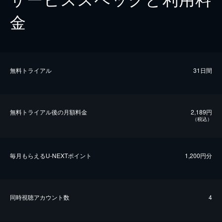
金
無料トライアル
31日間
無料トライアル後の⽉額料金
2,189円
（税込）
毎⽉もらえるU-NEXTポイント
1,200円分
同時視聴アカウント数
4