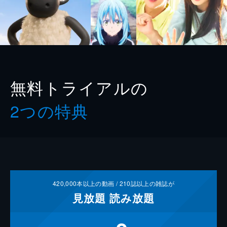
無料トライアルの
2つの特典
420,000
本以上の動画 /
210
誌以上の雑誌が
見放題
読み放題