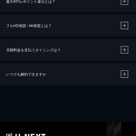
最大40%
ポイント還元とは？
※
※
作品によって必要なポイントが異なります。
フルHD画質 / 4K画質とは？
月額料金を支払うタイミングは？
※
40％ポイント還元の対象は、クレジットカード決済による作品の購入 / レンタルです。
※
iOSアプリのUコイン決済による作品の購入 / レンタルは、20％のポイント還元です。
※
還元の対象外となる決済方法や商品があります。くわしくは
こちら
をご確認ください。
いつでも解約できますか
こちら