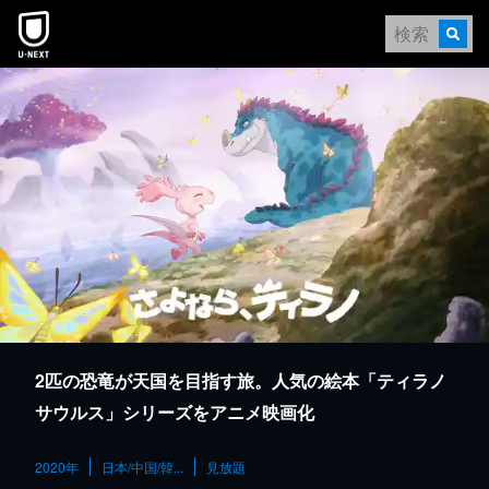
本文へスキップ
2匹の恐竜が天国を目指す旅。人気の絵本「ティラノ
サウルス」シリーズをアニメ映画化
2020年
日本/中国/韓...
見放題