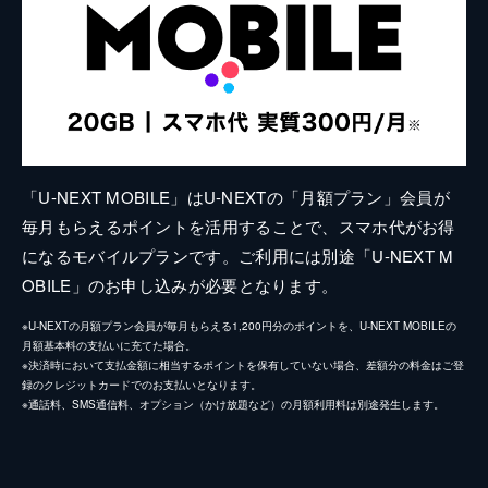
「U-NEXT MOBILE」はU-NEXTの「月額プラン」会員が
毎月もらえるポイントを活用することで、スマホ代がお得
になるモバイルプランです。ご利用には別途「U-NEXT M
OBILE」のお申し込みが必要となります。
※U-NEXTの月額プラン会員が毎月もらえる1,200円分のポイントを、U-NEXT MOBILEの
月額基本料の支払いに充てた場合。
※決済時において支払金額に相当するポイントを保有していない場合、差額分の料金はご登
録のクレジットカードでのお支払いとなります。
※通話料、SMS通信料、オプション（かけ放題など）の月額利用料は別途発生します。