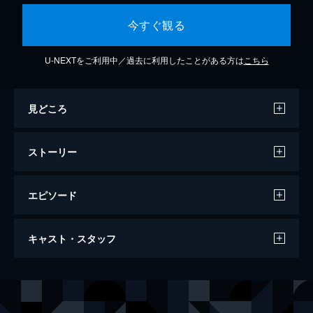
今すぐ観る
U-NEXTをご利用中／過去に利用したことがある方は
こちら
見どころ
ストーリー
エピソード
さよなら、ティラノ
キャスト・スタッフ
98分
声の出演
ティラノ
三木眞一郎
プノン
石原夏織