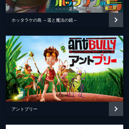
原作
宮西達也
音楽
坂本龍一
ホッタラケの島 ～遥と魔法の鏡～
アニメーション制作
手塚プロダクション
アントブリー