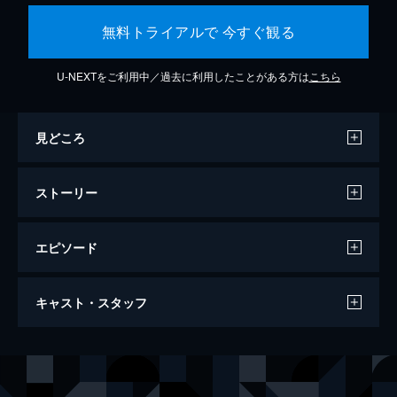
無料トライアルで 今すぐ観る
U-NEXTをご利用中／過去に利用したことがある方は
こちら
見どころ
ストーリー
エピソード
ドリームプラン
キャスト・スタッフ
145分
出演
リチャード・ウィリアムズ
ウィル・スミス
オラシーン・・ウィリアムズ
アーンジャニュー・エリス