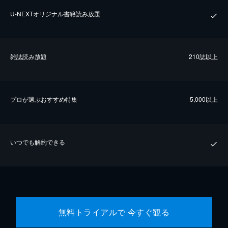
U-NEXTオリジナル書籍読み放題
雑誌読み放題
210誌以上
プロが選ぶおすすめ特集
5,000以上
いつでも解約できる
無料トライアルで 今すぐ観る