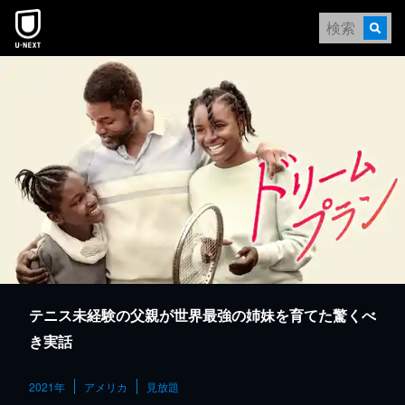
本文へスキップ
テニス未経験の父親が世界最強の姉妹を育てた驚くべ
き実話
2021年
アメリカ
見放題