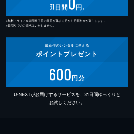
0
31
日間
円
※
※無料トライアル期間終了日の翌日が属する月から月額料金が発生します。
※日割りでのご請求はいたしません。
最新作の
レンタルに使える
ポイント
プレゼント
600
円分
U-NEXTがお届けするサービスを、31日間ゆっくりと
お試しください。