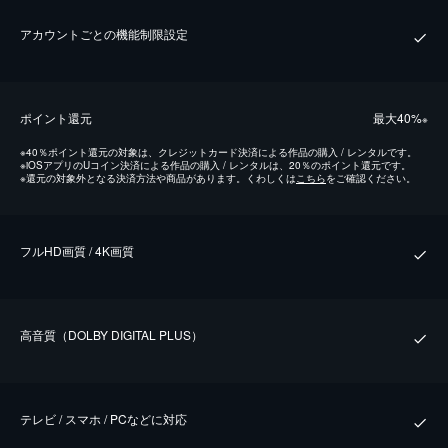
アカウントごとの機能制限設定
ポイント還元
最⼤40%
※
※
40％ポイント還元の対象は、クレジットカード決済による作品の購入 / レンタルです。
※
iOSアプリのUコイン決済による作品の購入 / レンタルは、20％のポイント還元です。
※
還元の対象外となる決済方法や商品があります。くわしくは
こちら
をご確認ください。
フルHD画質 / 4K画質
⾼⾳質（DOLBY DIGITAL PLUS）
テレビ / スマホ / PCなどに対応