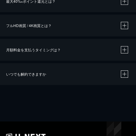
最大40%
ポイント還元とは？
※
※
作品によって必要なポイントが異なります。
フルHD画質 / 4K画質とは？
月額料金を支払うタイミングは？
※
40％ポイント還元の対象は、クレジットカード決済による作品の購入 / レンタルです。
※
iOSアプリのUコイン決済による作品の購入 / レンタルは、20％のポイント還元です。
※
還元の対象外となる決済方法や商品があります。くわしくは
こちら
をご確認ください。
いつでも解約できますか
こちら