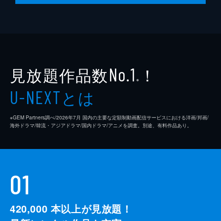
見放題作品数
！
No.1
※
とは
U-NEXT
※GEM Partners調べ/2026年7⽉ 国内の主要な定額制動画配信サービスにおける洋画/邦画/
海外ドラマ/韓流・アジアドラマ/国内ドラマ/アニメを調査。別途、有料作品あり。
01
420,000
本以上が見放題！