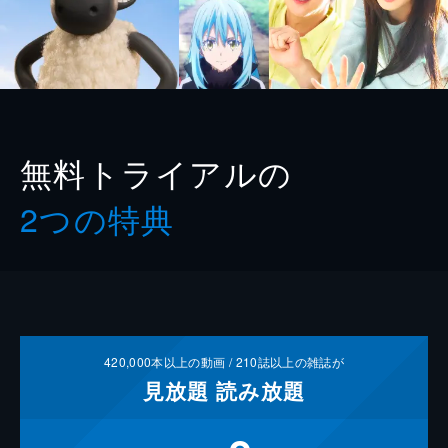
無料トライアルの
2つの特典
420,000
本以上の動画 /
210
誌以上の雑誌が
見放題
読み放題