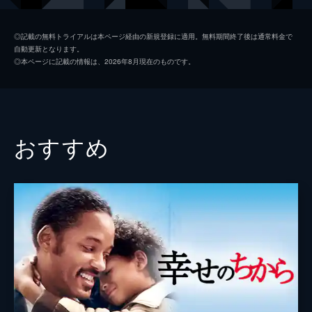
ビーナス・ウィリアムズ
サナイヤ・シドニー
◎記載の無料トライアルは本ページ経由の新規登録に適用。無料期間終了後は通常料金で
自動更新となります。
セリーナ・ウィリアムズ
デミ・シングルトン
◎本ページに記載の情報は、2026年8月現在のものです。
ポール・コーエン
トニー・ゴールドウィン
リック・メイシー
ジョン・バーンサル
監督
レイナルド・マーカス・グリーン
おすすめ
脚本
ザック・ベイリン
音楽
クリス・バワーズ
製作
ティム・ホワイト
トレヴァー・ホワイト
ウィル・スミス