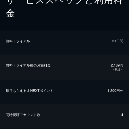
金
無料トライアル
31日間
無料トライアル後の⽉額料金
2,189円
（税込）
毎⽉もらえるU-NEXTポイント
1,200円分
同時視聴アカウント数
4