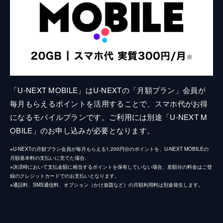
「U-NEXT MOBILE」はU-NEXTの「月額プラン」会員が
毎月もらえるポイントを活用することで、スマホ代がお得
になるモバイルプランです。ご利用には別途「U-NEXT M
OBILE」のお申し込みが必要となります。
※U-NEXTの月額プラン会員が毎月もらえる1,200円分のポイントを、U-NEXT MOBILEの
月額基本料の支払いに充てた場合。
※決済時において支払金額に相当するポイントを保有していない場合、差額分の料金はご登
録のクレジットカードでのお支払いとなります。
※通話料、SMS通信料、オプション（かけ放題など）の月額利用料は別途発生します。