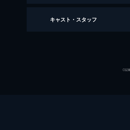
キャスト・スタッフ
ドリームプラン
145分
出演
◎記