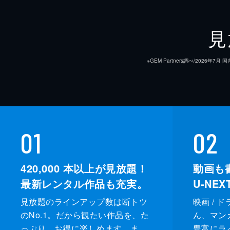
見
※GEM Partners調べ/20
01
02
420,000
本以上が見放題！
動画も
最新レンタル作品も充実。
U-NE
見放題のラインアップ数は断トツ
映画 / 
のNo.1。だから観たい作品を、た
ん、マンガ 
っぷり、お得に楽しめます。ま
豊富にラ