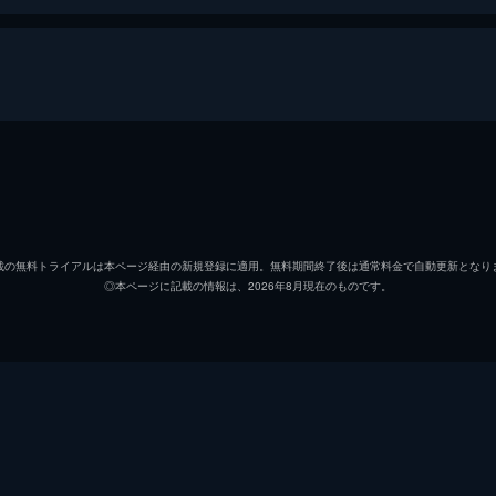
リチャード・ウィリアムズ
ウィル
オラシーン・・ウィリアムズ
アーン
載の無料トライアルは本ページ経由の新規登録に適用。無料期間終了後は通常料金で自動更新となり
◎本ページに記載の情報は、2026年8月現在のものです。
ビーナス・ウィリアムズ
サナイ
セリーナ・ウィリアムズ
デミ・
ポール・コーエン
トニー
リック・メイシー
ジョン