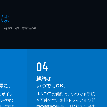
とは
マ/アニメを調査。別途、有料作品あり。
04
解約は
得に。
いつでもOK。
のポイン
U-NEXTの解約は、いつでも手続
ルやマン
き可能です。無料トライアル期間
月に持ち
中の解約の場合、月額料金は発生