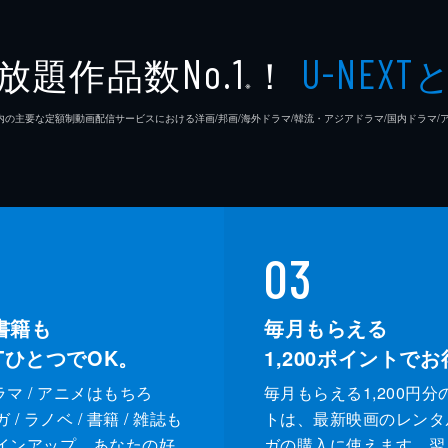
放題作品数
！
No.1
U-NEXT
※
26年7⽉ 国内の主要な定額制動画配信サービスにおける洋画/邦画/海外ドラマ/韓流・アジアドラマ/国内ドラ
03
書籍も
毎月もらえる
XTひとつでOK。
1,200
ポイントでお
ドラマ / アニメはもちろ
毎月もらえる1,200円分
/ ラノベ / 書籍 / 雑誌も
トは、最新映画のレンタ
インアップ。あなたの好
ガの購入に使えます。翌