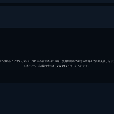
リチャード・ウィリアムズ
ウィル
オラシーン・・ウィリアムズ
アーン
載の無料トライアルは本ページ経由の新規登録に適用。無料期間終了後は通常料金で自動更新となり
◎本ページに記載の情報は、2026年8月現在のものです。
ビーナス・ウィリアムズ
サナイ
セリーナ・ウィリアムズ
デミ・
ポール・コーエン
トニー
リック・メイシー
ジョン