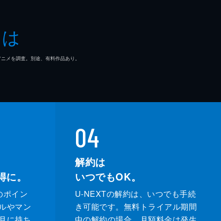
とは
マ/アニメを調査。別途、有料作品あり。
04
解約は
得に。
いつでもOK。
のポイン
U-NEXTの解約は、いつでも手続
ルやマン
き可能です。無料トライアル期間
月に持ち
中の解約の場合、月額料金は発生