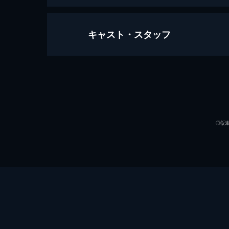
キャスト・スタッフ
ドリームプラン
145分
出演
◎記