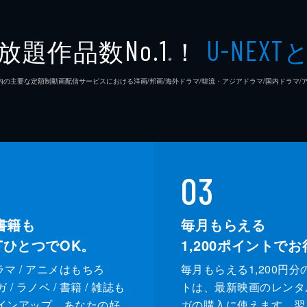
放題作品数
！
No.1
U-NEXT
※
26年7⽉ 国内の主要な定額制動画配信サービスにおける洋画/邦画/海外ドラマ/韓流・アジアドラマ/国内ドラ
03
書籍も
毎月もらえる
XTひとつでOK。
1,200
ポイントでお
ドラマ / アニメはもちろ
毎月もらえる1,200円分
/ ラノベ / 書籍 / 雑誌も
トは、最新映画のレンタ
インアップ。あなたの好
ガの購入に使えます。翌