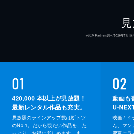
見
※GEM Partners調べ/20
01
02
420,000
本以上が見放題！
動画も
最新レンタル作品も充実。
U-NE
見放題のラインアップ数は断トツ
映画 / 
のNo.1。だから観たい作品を、た
ん、マンガ 
っぷり、お得に楽しめます。ま
豊富にラ