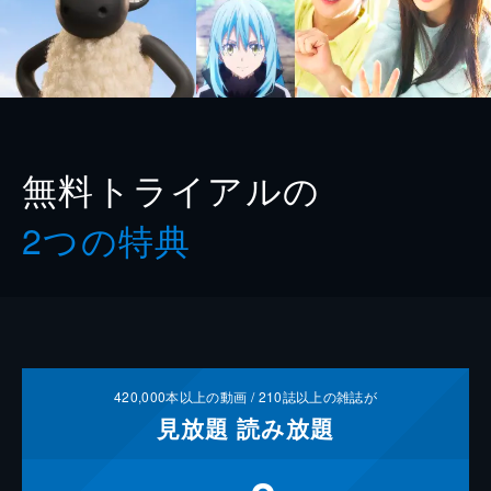
無料トライアルの
2つの特典
420,000
本以上の動画 /
210
誌以上の雑誌が
見放題
読み放題