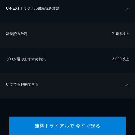
U-NEXTオリジナル書籍読み放題
雑誌読み放題
210誌以上
プロが選ぶおすすめ特集
5,000以上
いつでも解約できる
無料トライアルで 今すぐ観る