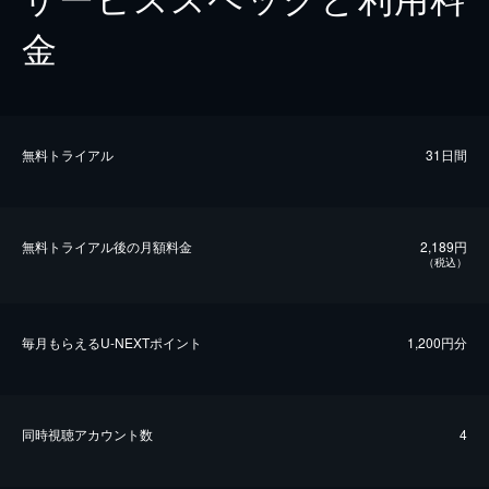
金
無料トライアル
31日間
無料トライアル後の⽉額料金
2,189円
（税込）
毎⽉もらえるU-NEXTポイント
1,200円分
同時視聴アカウント数
4