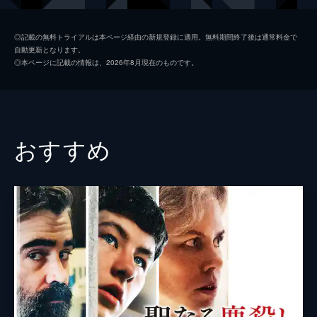
シュタードレル夫人
ヤロスラヴァ・クレチュメロヴァ
◎記載の無料トライアルは本ページ経由の新規登録に適用。無料期間終了後は通常料金で
自動更新となります。
シュタードレル
パヴェル・ノーヴィ
◎本ページに記載の情報は、2026年8月現在のものです。
アルジュビェトカ
クリスティーナ・アダムコヴァ
警官
ダグマル・ストリブルナ
監督
ヤン・シュヴァンクマイエル
おすすめ
脚本
ヤン・シュヴァンクマイエル