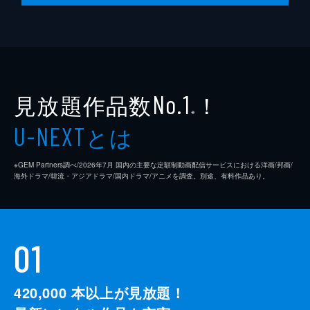
見放題作品数
！
No.1
※
とは
U-NEXT
※GEM Partners調べ/2026年7⽉ 国内の主要な定額制動画配信サービスにおける洋画/邦画/
海外ドラマ/韓流・アジアドラマ/国内ドラマ/アニメを調査。別途、有料作品あり。
01
420,000
本以上が見放題！