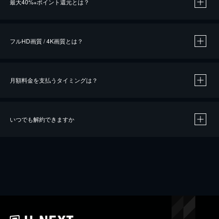
最大40%
ポイント還元とは？
※
※
作品によって必要なポイントが異なります。
フルHD画質 / 4K画質とは？
月額料金を支払うタイミングは？
※
40％ポイント還元の対象は、クレジットカード決済による作品の購入 / レンタルです。
※
iOSアプリのUコイン決済による作品の購入 / レンタルは、20％のポイント還元です。
※
還元の対象外となる決済方法や商品があります。くわしくは
こちら
をご確認ください。
いつでも解約できますか
こちら