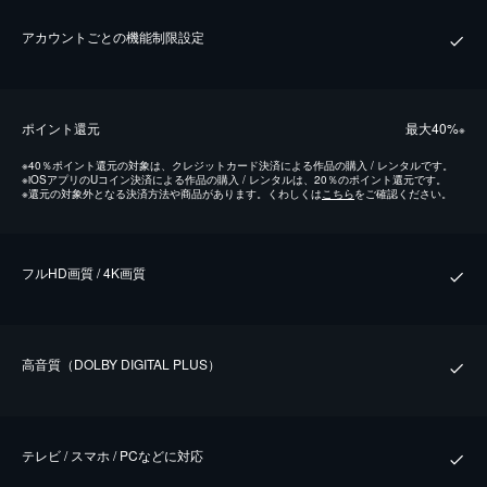
アカウントごとの機能制限設定
ポイント還元
最⼤40%
※
※
40％ポイント還元の対象は、クレジットカード決済による作品の購入 / レンタルです。
※
iOSアプリのUコイン決済による作品の購入 / レンタルは、20％のポイント還元です。
※
還元の対象外となる決済方法や商品があります。くわしくは
こちら
をご確認ください。
フルHD画質 / 4K画質
⾼⾳質（DOLBY DIGITAL PLUS）
テレビ / スマホ / PCなどに対応