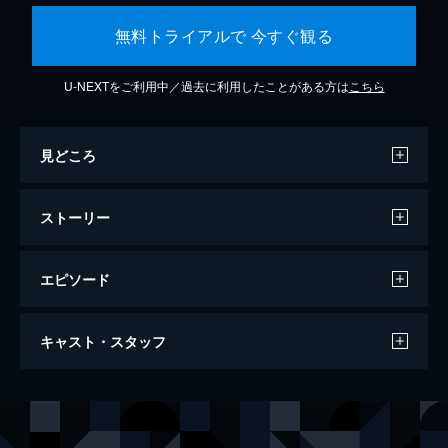
無料トライアルで 今すぐ観る
U-NEXTをご利用中／過去に利用したことがある方は
こちら
見どころ
ストーリー
エピソード
オテサーネク 妄想の子供
キャスト・スタッフ
132分
出演
ホラーク夫人
ヴェロニカ・ジルコヴァ
ホラーク
ヤン・ハルトゥル