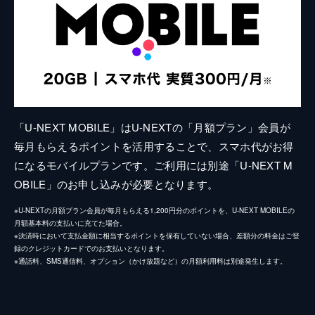
「U-NEXT MOBILE」はU-NEXTの「月額プラン」会員が
毎月もらえるポイントを活用することで、スマホ代がお得
になるモバイルプランです。ご利用には別途「U-NEXT M
OBILE」のお申し込みが必要となります。
※U-NEXTの月額プラン会員が毎月もらえる1,200円分のポイントを、U-NEXT MOBILEの
月額基本料の支払いに充てた場合。
※決済時において支払金額に相当するポイントを保有していない場合、差額分の料金はご登
録のクレジットカードでのお支払いとなります。
※通話料、SMS通信料、オプション（かけ放題など）の月額利用料は別途発生します。