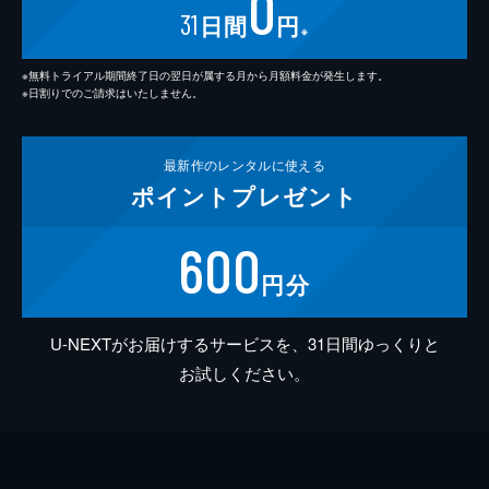
0
31
日間
円
※
※無料トライアル期間終了日の翌日が属する月から月額料金が発生します。
※日割りでのご請求はいたしません。
最新作の
レンタルに使える
ポイント
プレゼント
600
円分
U-NEXTがお届けするサービスを、31日間ゆっくりと
お試しください。