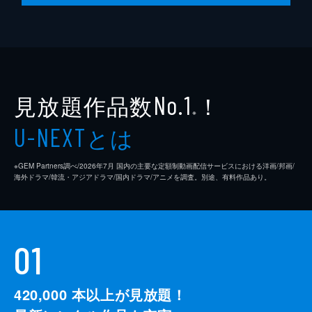
見放題作品数
！
No.1
※
とは
U-NEXT
※GEM Partners調べ/2026年7⽉ 国内の主要な定額制動画配信サービスにおける洋画/邦画/
海外ドラマ/韓流・アジアドラマ/国内ドラマ/アニメを調査。別途、有料作品あり。
01
420,000
本以上が見放題！