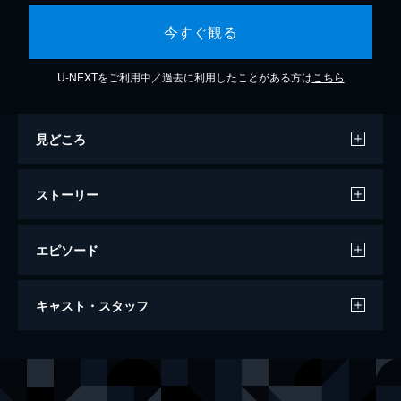
今すぐ観る
U-NEXTをご利用中／過去に利用したことがある方は
こちら
見どころ
ストーリー
エピソード
ビッグ・ガン
キャスト・スタッフ
113分
出演
トニー・アルゼンタ
アラン・ドロン
ニック・グスト
リチャード・コンテ