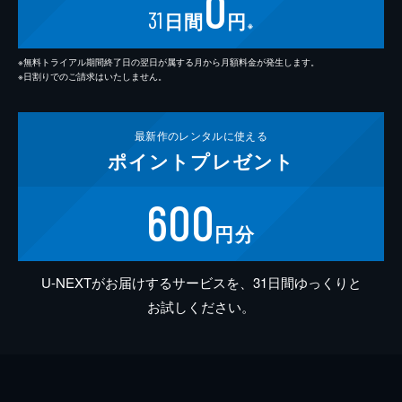
0
31
日間
円
※
※無料トライアル期間終了日の翌日が属する月から月額料金が発生します。
※日割りでのご請求はいたしません。
最新作の
レンタルに使える
ポイント
プレゼント
600
円分
U-NEXTがお届けするサービスを、31日間ゆっくりと
お試しください。