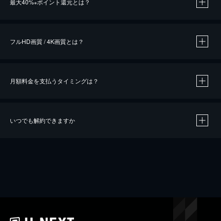
最大40%
ポイント還元とは？
※
※
作品によって必要なポイントが異なります。
フルHD画質 / 4K画質とは？
月額料金を支払うタイミングは？
※
40％ポイント還元の対象は、クレジットカード決済による作品の購入 / レンタルです。
※
iOSアプリのUコイン決済による作品の購入 / レンタルは、20％のポイント還元です。
※
還元の対象外となる決済方法や商品があります。くわしくは
こちら
をご確認ください。
いつでも解約できますか
こちら