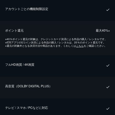
アカウントごとの機能制限設定
ポイント還元
最⼤40%
※
※
40％ポイント還元の対象は、クレジットカード決済による作品の購入 / レンタルです。
※
iOSアプリのUコイン決済による作品の購入 / レンタルは、20％のポイント還元です。
※
還元の対象外となる決済方法や商品があります。くわしくは
こちら
をご確認ください。
フルHD画質 / 4K画質
⾼⾳質（DOLBY DIGITAL PLUS）
テレビ / スマホ / PCなどに対応