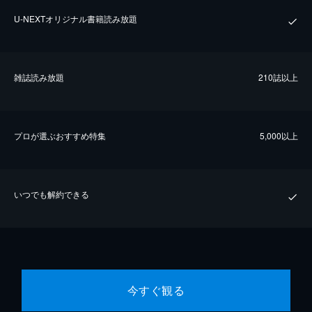
U-NEXTオリジナル書籍読み放題
雑誌読み放題
210誌以上
プロが選ぶおすすめ特集
5,000以上
いつでも解約できる
今すぐ観る