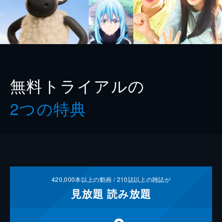
無料トライアルの
2つの特典
420,000
本以上の動画 /
210
誌以上の雑誌が
見放題
読み放題