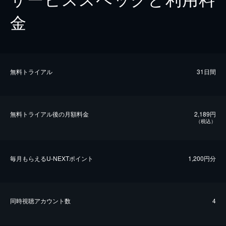
金
無料トライアル
31日間
無料トライアル後の⽉額料金
2,189円
（税込）
毎⽉もらえるU-NEXTポイント
1,200円分
同時視聴アカウント数
4