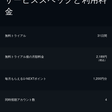
金
無料トライアル
31日間
無料トライアル後の⽉額料金
2,189円
（税込）
毎⽉もらえるU-NEXTポイント
1,200円分
同時視聴アカウント数
4