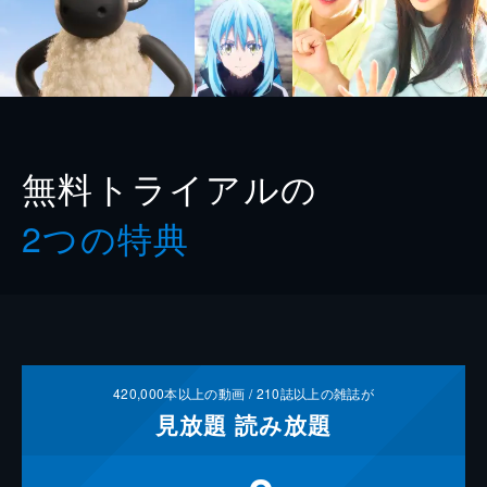
無料トライアルの
2つの特典
420,000
本以上の動画 /
210
誌以上の雑誌が
見放題
読み放題