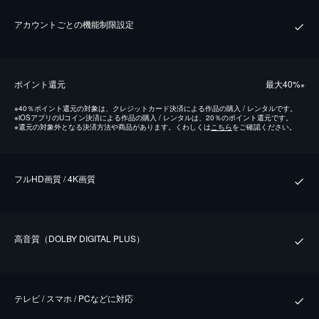
アカウントごとの機能制限設定
ポイント還元
最⼤40%
※
※
40％ポイント還元の対象は、クレジットカード決済による作品の購入 / レンタルです。
※
iOSアプリのUコイン決済による作品の購入 / レンタルは、20％のポイント還元です。
※
還元の対象外となる決済方法や商品があります。くわしくは
こちら
をご確認ください。
フルHD画質 / 4K画質
⾼⾳質（DOLBY DIGITAL PLUS）
テレビ / スマホ / PCなどに対応