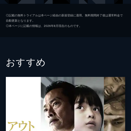
キム・チャンバ
◎記載の無料トライアルは本ページ経由の新規登録に適用。無料期間終了後は通常料金で
自動更新となります。
三井啓資
◎本ページに記載の情報は、2026年8月現在のものです。
樋口想現
尚玄
平山久能
おすすめ
鐘ヶ江佳太
林田隆志
片岸佑太
南部映次
渡辺万美
監督
小島央大