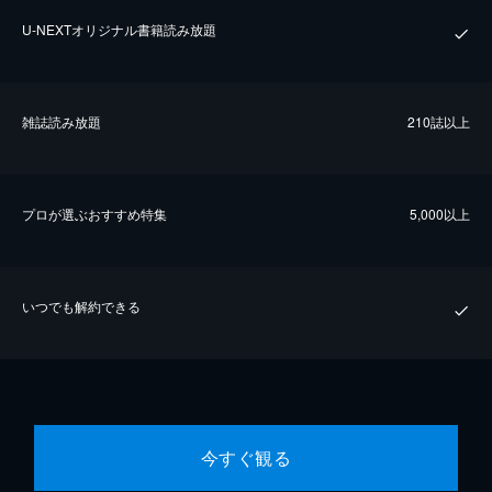
U-NEXTオリジナル書籍読み放題
雑誌読み放題
210誌以上
プロが選ぶおすすめ特集
5,000以上
いつでも解約できる
今すぐ観る