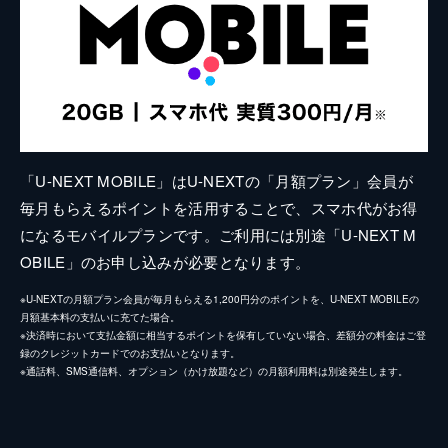
「U-NEXT MOBILE」はU-NEXTの「月額プラン」会員が
毎月もらえるポイントを活用することで、スマホ代がお得
になるモバイルプランです。ご利用には別途「U-NEXT M
OBILE」のお申し込みが必要となります。
※U-NEXTの月額プラン会員が毎月もらえる1,200円分のポイントを、U-NEXT MOBILEの
月額基本料の支払いに充てた場合。
※決済時において支払金額に相当するポイントを保有していない場合、差額分の料金はご登
録のクレジットカードでのお支払いとなります。
※通話料、SMS通信料、オプション（かけ放題など）の月額利用料は別途発生します。