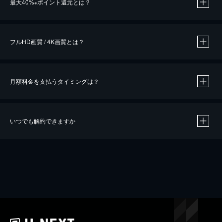
最大40%
ポイント還元とは？
※
※
作品によって必要なポイントが異なります。
フルHD画質 / 4K画質とは？
月額料金を支払うタイミングは？
※
40％ポイント還元の対象は、クレジットカード決済による作品の購入 / レンタルです。
※
iOSアプリのUコイン決済による作品の購入 / レンタルは、20％のポイント還元です。
※
還元の対象外となる決済方法や商品があります。くわしくは
こちら
をご確認ください。
いつでも解約できますか
こちら