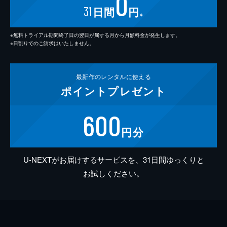
0
31
日間
円
※
※無料トライアル期間終了日の翌日が属する月から月額料金が発生します。
※日割りでのご請求はいたしません。
最新作の
レンタルに使える
ポイント
プレゼント
600
円分
U-NEXTがお届けするサービスを、31日間ゆっくりと
お試しください。