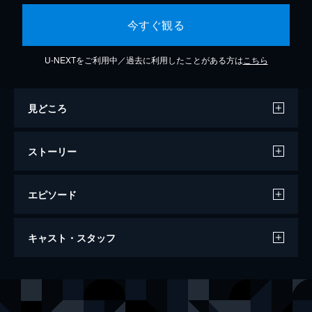
今すぐ観る
U-NEXTをご利用中／過去に利用したことがある方は
こちら
見どころ
ストーリー
エピソード
JOINT
キャスト・スタッフ
115分
出演
山本一賢
キム・ジンチョル