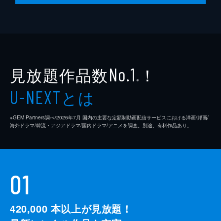
見放題作品数
！
No.1
※
とは
U-NEXT
※GEM Partners調べ/2026年7⽉ 国内の主要な定額制動画配信サービスにおける洋画/邦画/
海外ドラマ/韓流・アジアドラマ/国内ドラマ/アニメを調査。別途、有料作品あり。
01
420,000
本以上が見放題！