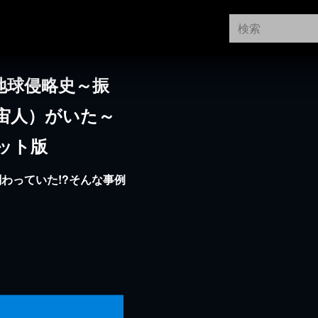
地球侵略史～振
宙人）がいた～
ット版
わっていた!?そんな事例