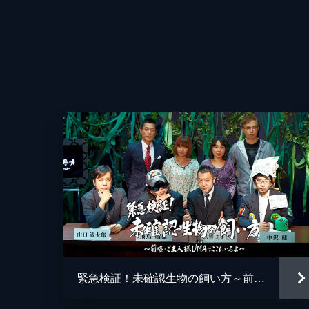
緊急検証！未確認生物の飼い方～前略・ご主人様 UMA(ぼく)はここにいるよ～ ディレクターズカット版