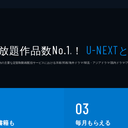
放題作品数
！
No.1
U-NEXT
※
26年7⽉ 国内の主要な定額制動画配信サービスにおける洋画/邦画/海外ドラマ/韓流・アジアドラマ/国内ドラ
03
書籍も
毎月もらえる