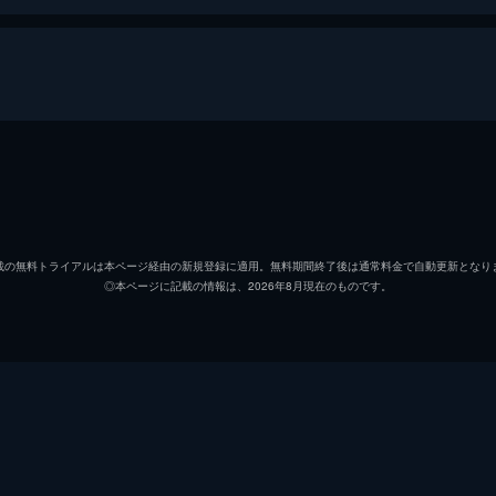
返ればヤツ（宇宙人）がいた～ディレクターズカット版
逸見太郎
大槻ケンヂ
載の無料トライアルは本ページ経由の新規登録に適用。無料期間終了後は通常料金で自動更新となり
◎本ページに記載の情報は、2026年8月現在のものです。
辛酸なめ子
矢追純一
飛鳥昭雄
山口敏太郎