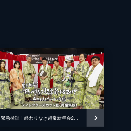
緊急検証！終わりなき超常新年会2017～今そこにあるオカルトの危機～ ディレクターズカット版〈再編集版〉