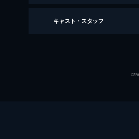
キャスト・スタッフ
緊急検証！宇宙人地球侵略史～振り
60分
出演
◎記