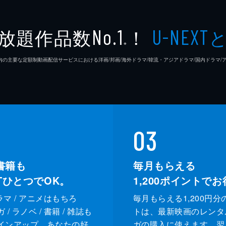
放題作品数
！
No.1
U-NEXT
※
26年7⽉ 国内の主要な定額制動画配信サービスにおける洋画/邦画/海外ドラマ/韓流・アジアドラマ/国内ドラ
03
書籍も
毎月もらえる
XTひとつでOK。
1,200
ポイントでお
ドラマ / アニメはもちろ
毎月もらえる1,200円分
/ ラノベ / 書籍 / 雑誌も
トは、最新映画のレンタ
インアップ。あなたの好
ガの購入に使えます。翌