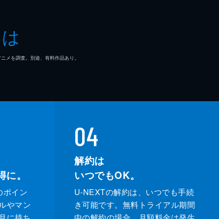
とは
マ/アニメを調査。別途、有料作品あり。
04
解約は
得に。
いつでもOK。
のポイン
U-NEXTの解約は、いつでも手続
ルやマン
き可能です。無料トライアル期間
月に持ち
中の解約の場合、月額料金は発生