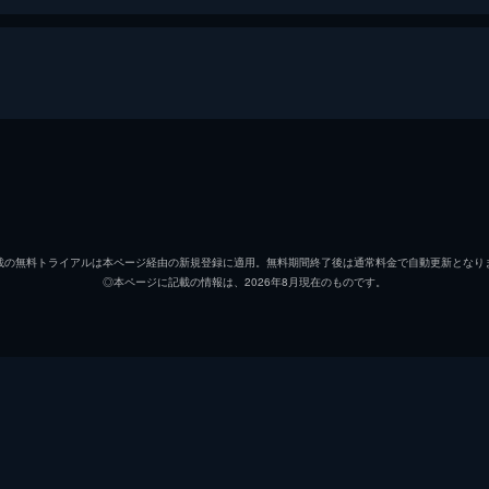
デヴィッド・レニック
ロウィーナ・ベントリー
載の無料トライアルは本ページ経由の新規登録に適用。無料期間終了後は通常料金で自動更新となり
◎本ページに記載の情報は、2026年8月現在のものです。
バーリントン・デ・ラ・ロー
ピーター・コスグローヴ
チャーリー・スティーズ
チャーリー・スティーズ