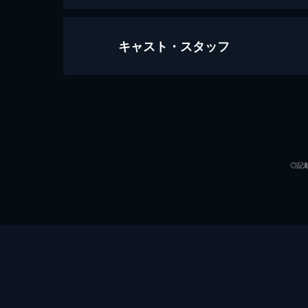
キャスト・スタッフ
ウィンタースキン
88分
出演
◎記
監督
脚本