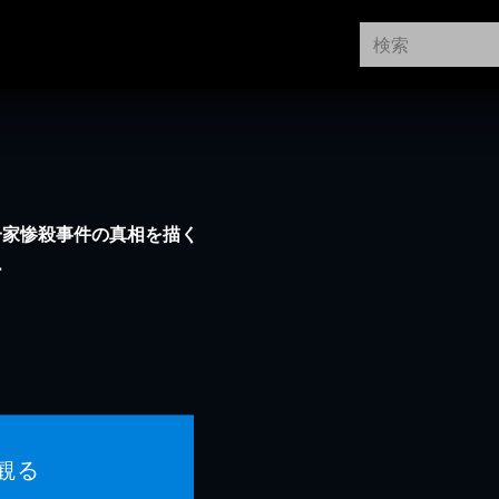
一家惨殺事件の真相を描く
ー
観る