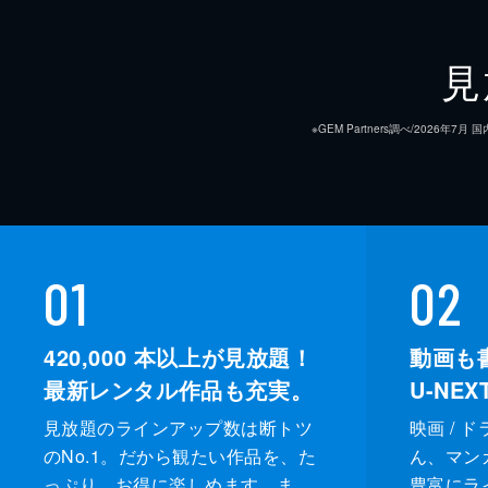
見
※GEM Partners調べ/20
01
02
420,000
本以上が見放題！
動画も
最新レンタル作品も充実。
U-NE
見放題のラインアップ数は断トツ
映画 / 
のNo.1。だから観たい作品を、た
ん、マンガ 
っぷり、お得に楽しめます。ま
豊富にラ