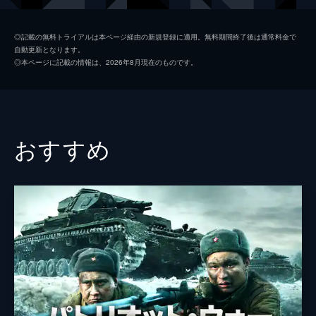
コンスタンチン・クルコフ
◎記載の無料トライアルは本ページ経由の新規登録に適用。無料期間終了後は通常料金で
自動更新となります。
イヴァン・ココリン
◎本ページに記載の情報は、2026年8月現在のものです。
ミハイル・エフラノフ
イヴァン・ニコラエフ
ミハイル・ポレチェンコフ
おすすめ
フョードル・ボンダルチュク
監督
フョードル・ボンダルチュク
脚本
ユーリー・コロトコフ
製作
イェレーナ・ヤツラ
セルゲイ・メルクモフ
アレクサンドル・ロドニャンスキー