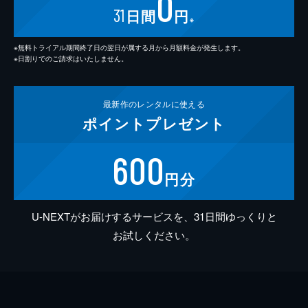
0
31
日間
円
※
※無料トライアル期間終了日の翌日が属する月から月額料金が発生します。
※日割りでのご請求はいたしません。
最新作の
レンタルに使える
ポイント
プレゼント
600
円分
U-NEXTがお届けするサービスを、31日間ゆっくりと
お試しください。