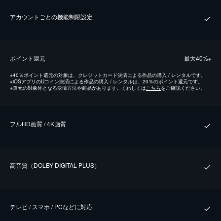
アカウントごとの機能制限設定
ポイント還元
最⼤40%
※
※
40％ポイント還元の対象は、クレジットカード決済による作品の購入 / レンタルです。
※
iOSアプリのUコイン決済による作品の購入 / レンタルは、20％のポイント還元です。
※
還元の対象外となる決済方法や商品があります。くわしくは
こちら
をご確認ください。
フルHD画質 / 4K画質
⾼⾳質（DOLBY DIGITAL PLUS）
テレビ / スマホ / PCなどに対応