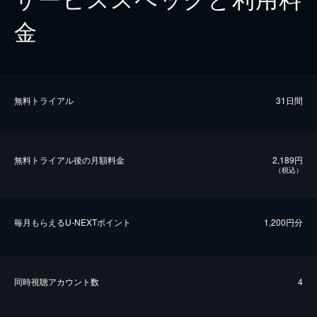
金
無料トライアル
31日間
無料トライアル後の⽉額料金
2,189円
（税込）
毎⽉もらえるU-NEXTポイント
1,200円分
同時視聴アカウント数
4