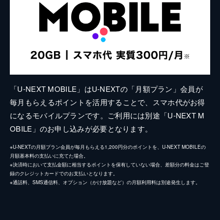
「U-NEXT MOBILE」はU-NEXTの「月額プラン」会員が
毎月もらえるポイントを活用することで、スマホ代がお得
になるモバイルプランです。ご利用には別途「U-NEXT M
OBILE」のお申し込みが必要となります。
※U-NEXTの月額プラン会員が毎月もらえる1,200円分のポイントを、U-NEXT MOBILEの
月額基本料の支払いに充てた場合。
※決済時において支払金額に相当するポイントを保有していない場合、差額分の料金はご登
録のクレジットカードでのお支払いとなります。
※通話料、SMS通信料、オプション（かけ放題など）の月額利用料は別途発生します。