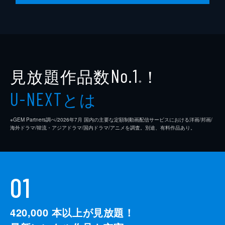
見放題作品数
！
No.1
※
とは
U-NEXT
※GEM Partners調べ/2026年7⽉ 国内の主要な定額制動画配信サービスにおける洋画/邦画/
海外ドラマ/韓流・アジアドラマ/国内ドラマ/アニメを調査。別途、有料作品あり。
01
420,000
本以上が見放題！