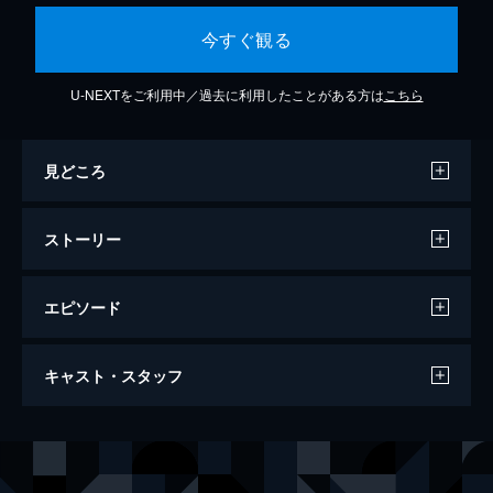
今すぐ観る
U-NEXTをご利用中／過去に利用したことがある方は
こちら
見どころ
ストーリー
エピソード
アフガン
キャスト・スタッフ
139分
出演
アレクセイ・チャドフ
アルトゥール・スモリアニノフ