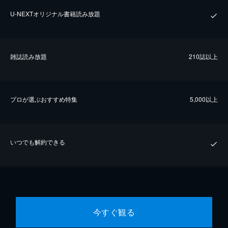
U-NEXTオリジナル書籍読み放題
雑誌読み放題
210誌以上
プロが選ぶおすすめ特集
5,000以上
いつでも解約できる
今すぐ観る