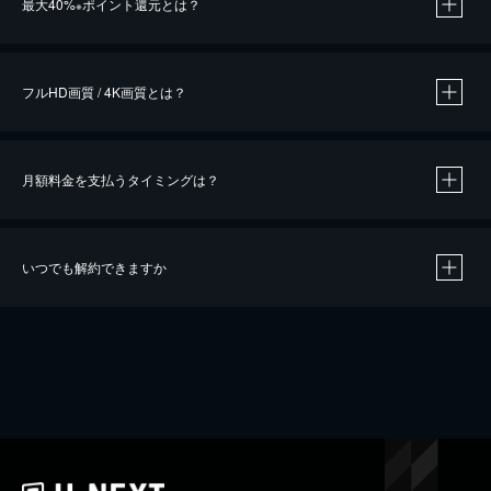
最大40%
ポイント還元とは？
※
※
作品によって必要なポイントが異なります。
フルHD画質 / 4K画質とは？
月額料金を支払うタイミングは？
※
40％ポイント還元の対象は、クレジットカード決済による作品の購入 / レンタルです。
※
iOSアプリのUコイン決済による作品の購入 / レンタルは、20％のポイント還元です。
※
還元の対象外となる決済方法や商品があります。くわしくは
こちら
をご確認ください。
いつでも解約できますか
こちら