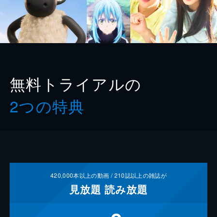
無料トライアルの
2つの特典
420,000
本以上の動画 /
210
誌以上の雑誌が
見放題
読み放題