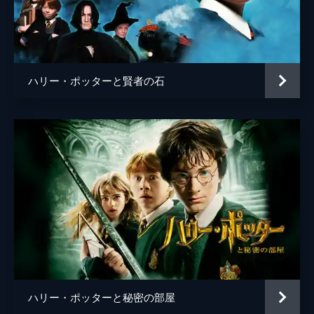
リチャード・コイル
オリヴァー・マスッチ
ヴァレリー・パフナー
ハリー・ポッターと賢者の石
グリンデルバルド
マッツ・ミケルセン
監督
デヴィッド・イェーツ
脚本
Ｊ・Ｋ・ローリング
スティーヴ・クローヴス
音楽
ジェームズ・ニュートン・ハワード
製作
デヴィッド・ハイマン
Ｊ・Ｋ・ローリング
スティーヴ・クローヴス
ハリー・ポッターと秘密の部屋
ライオネル・ウィグラム