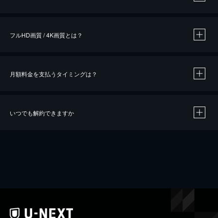
※
作品によって必要なポイントが異なります。
フルHD画質 / 4K画質とは？
月額料金を支払うタイミングは？
※
40％ポイント還元の対象は、クレジットカード決済による作品の購入 / レンタルです。
※
iOSアプリのUコイン決済による作品の購入 / レンタルは、20％のポイント還元です。
※
還元の対象外となる決済方法や商品があります。くわしくは
こちら
をご確認ください。
いつでも解約できますか
こちら