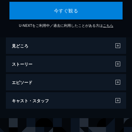
今すぐ観る
U-NEXTをご利用中／過去に利用したことがある方は
こちら
見どころ
ストーリー
エピソード
ファンタスティック・ビーストとダンブル
キャスト・スタッフ
ドアの秘密
143分
出演
ニュート・スキャマンダー
エディ・レッドメイン
ダンブルドア
ジュード・ロウ