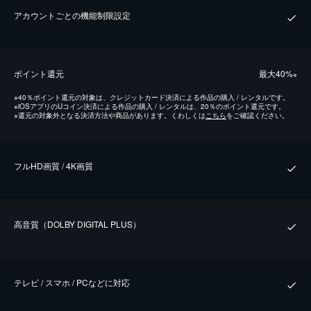
アカウントごとの機能制限設定
ポイント還元
最⼤40%
※
※
40％ポイント還元の対象は、クレジットカード決済による作品の購入 / レンタルです。
※
iOSアプリのUコイン決済による作品の購入 / レンタルは、20％のポイント還元です。
※
還元の対象外となる決済方法や商品があります。くわしくは
こちら
をご確認ください。
フルHD画質 / 4K画質
⾼⾳質（DOLBY DIGITAL PLUS）
テレビ / スマホ / PCなどに対応