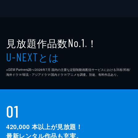
見放題作品数
！
No.1
※
とは
U-NEXT
※GEM Partners調べ/2026年7⽉ 国内の主要な定額制動画配信サービスにおける洋画/邦画/
海外ドラマ/韓流・アジアドラマ/国内ドラマ/アニメを調査。別途、有料作品あり。
01
420,000
本以上が見放題！
最新レンタル作品も充実。