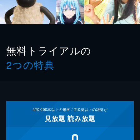
無料トライアルの
2つの特典
420,000
本以上の動画 /
210
誌以上の雑誌が
見放題
読み放題
0