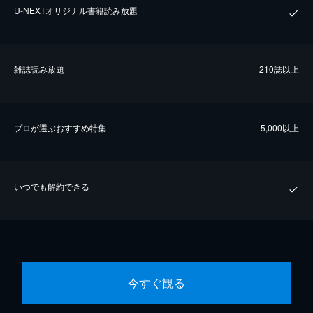
U-NEXTオリジナル書籍読み放題
雑誌読み放題
210誌以上
プロが選ぶおすすめ特集
5,000以上
いつでも解約できる
今すぐ観る