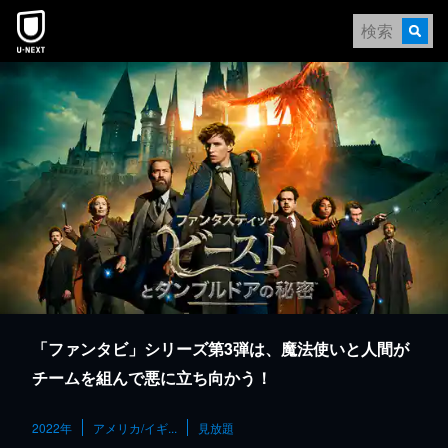
本文へスキップ
「ファンタビ」シリーズ第3弾は、魔法使いと人間が
チームを組んで悪に立ち向かう！
2022年
アメリカ/イギ...
見放題