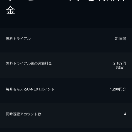
金
無料トライアル
31日間
無料トライアル後の⽉額料金
2,189円
（税込）
毎⽉もらえるU-NEXTポイント
1,200円分
同時視聴アカウント数
4