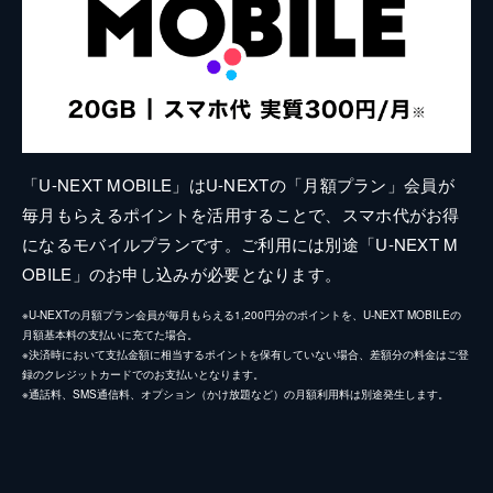
「U-NEXT MOBILE」はU-NEXTの「月額プラン」会員が
毎月もらえるポイントを活用することで、スマホ代がお得
になるモバイルプランです。ご利用には別途「U-NEXT M
OBILE」のお申し込みが必要となります。
※U-NEXTの月額プラン会員が毎月もらえる1,200円分のポイントを、U-NEXT MOBILEの
月額基本料の支払いに充てた場合。
※決済時において支払金額に相当するポイントを保有していない場合、差額分の料金はご登
録のクレジットカードでのお支払いとなります。
※通話料、SMS通信料、オプション（かけ放題など）の月額利用料は別途発生します。