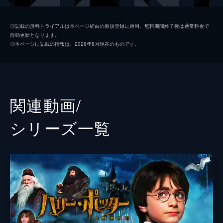
クリーデンス・ベアボーン
エズラ・ミラー
◎記載の無料トライアルは本ページ経由の新規登録に適用。無料期間終了後は通常料金で
自動更新となります。
ジェイコブ・コワルスキー
ダン・フォグラー
◎本ページに記載の情報は、2026年8月現在のものです。
クイニー・ゴールドスタイン
アリソン・スドル
テセウス・スキャマンダー
カラム・ターナー
ユーラリー・ヒックス
ジェシカ・ウィリアムズ
関連動画/
ティナ・ゴールドスタイン
キャサリン・ウォーターストン
シリーズ⼀覧
ユスフ・カーマ
ウィリアム・ナディラム
バンティ
ヴィクトリア・イエイツ
ポピー・コービー＝チューチ
フィオナ・グラスコット
マリア・フェルナンダ・カーンヂド