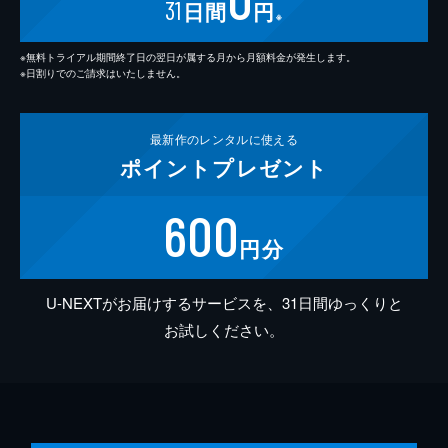
31
日間
円
※
※無料トライアル期間終了日の翌日が属する月から月額料金が発生します。
※日割りでのご請求はいたしません。
最新作の
レンタルに使える
ポイント
プレゼント
600
円分
U-NEXTがお届けするサービスを、31日間ゆっくりと
お試しください。