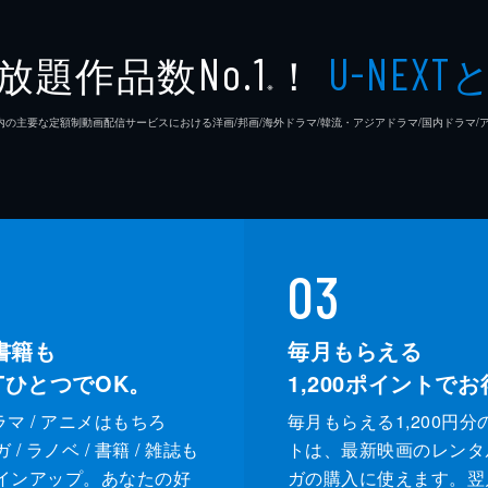
放題作品数
！
No.1
U-NEXT
※
26年7⽉ 国内の主要な定額制動画配信サービスにおける洋画/邦画/海外ドラマ/韓流・アジアドラマ/国内ドラ
03
書籍も
毎月もらえる
XTひとつでOK。
1,200
ポイントでお
ドラマ / アニメはもちろ
毎月もらえる1,200円分
/ ラノベ / 書籍 / 雑誌も
トは、最新映画のレンタ
インアップ。あなたの好
ガの購入に使えます。翌