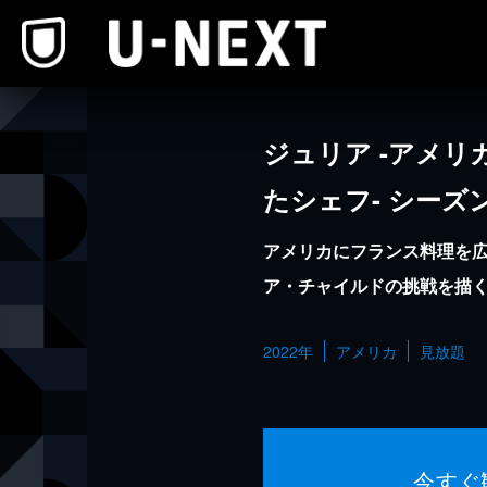
本文へスキップ
ジュリア -アメリ
たシェフ- シーズ
アメリカにフランス料理を
ア・チャイルドの挑戦を描
2022年
アメリカ
見放題
今すぐ