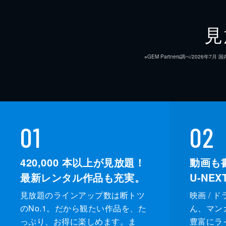
見
※GEM Partners調べ/20
01
02
420,000
本以上が見放題！
動画も
最新レンタル作品も充実。
U-NE
見放題のラインアップ数は断トツ
映画 / 
のNo.1。だから観たい作品を、た
ん、マンガ 
っぷり、お得に楽しめます。ま
豊富にラ