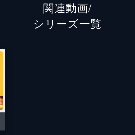
関連動画/
局に経費の負担を申し出る。さらにフランス料理の教室を開き
シリーズ⼀覧
フ」は話題を呼び、喜びを感じる一方で、その反響の大きさに
ュリアに頼まれ、アルバートの書評番組に出演してくれる作家
ェフ」はほかのテレビ局でも放送されることに。ジュリアは宣
店ではサイン会が催され、思いがけない人気にジュリアが驚い