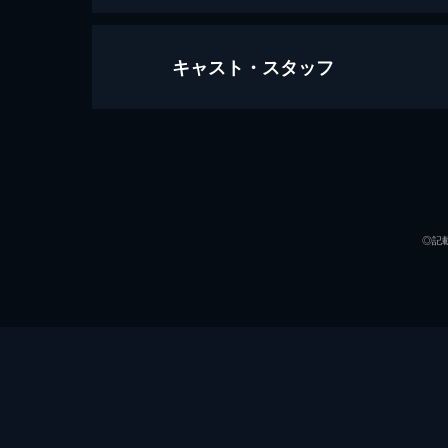
キャスト・スタッフ
第1話 目覚めのオムレツ
1962年、マサチューセッツ州ケン
ャイルドはある日、本の宣伝のため公
な行動に出る。
出演
49分
第2話 始まりはコック･オ･ヴァン
◎記
フランス料理をアメリカの家庭に広め
彼女をプロデューサーのラスは煩わし
舞うことに。
46分
第3話 日曜日のブフ･ブルギニョン
「フレンチ・シェフ」の制作費が予算