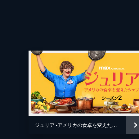
実現しようと、ポールに内緒でテレビ
収入源とする。
50分
第4話 愛しのプティ･フール
ジュリアの料理番組「フレンチ・シェ
惑いを隠せずにいた。ジュディスはジ
探すことに。
43分
第5話 炎のクレープシュゼット
アリスの尽力が実り、「フレンチ・シ
のためサンフランシスコへ向かう。書
いると...。
ジュリア -アメリカの食卓を変えたシェフ- シーズン２
45分