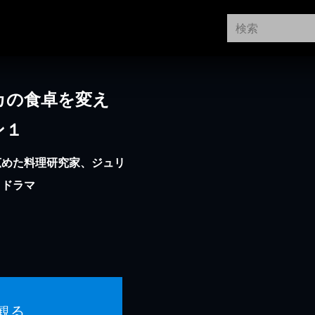
カの食卓を変え
ン１
広めた料理研究家、ジュリ
くドラマ
観る