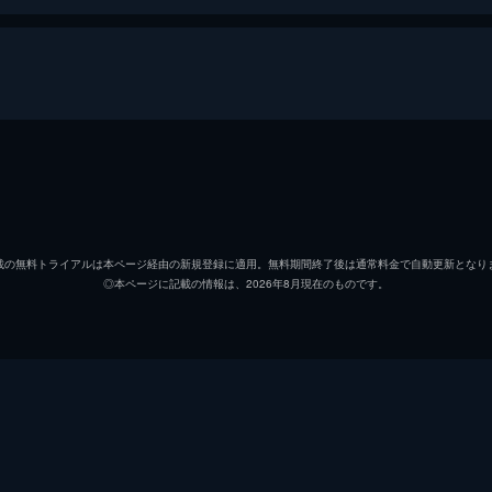
ブリッジ。「フランス料理という芸術の習得」の著者、ジュリア
共放送の書評番組に出演。そこでオムレツ料理の実演という大
サラ・ランカシャー
デヴィッド・ハイド・ピアー
載の無料トライアルは本ページ経由の新規登録に適用。無料期間終了後は通常料金で自動更新となり
◎本ページに記載の情報は、2026年8月現在のものです。
ビービー・ニューワース
ようと、全く新しい料理番組の制作に奔走するジュリア。そん
く思う。ラスの心を開こうと、ジュリアは家に招いて料理を振
フラン・クランツ
フィオナ・グラスコット
ブリタニー・ブラッドフォー
を超えることから、番組は存続の危機に。ジュリアは何とか夢