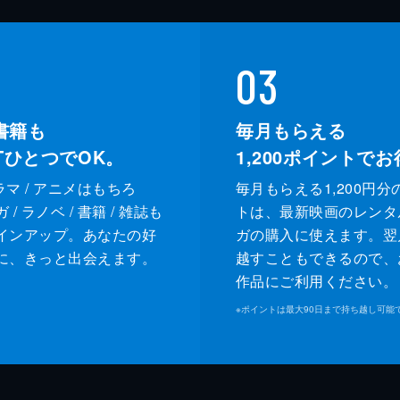
03
書籍も
毎月もらえる
XTひとつでOK。
1,200
ポイントでお
ドラマ / アニメはもちろ
毎月もらえる1,200円分
/ ラノベ / 書籍 / 雑誌も
トは、最新映画のレンタ
インアップ。あなたの好
ガの購入に使えます。翌
に、きっと出会えます。
越すこともできるので、
作品にご利用ください。
※
ポイントは最大90日まで持ち越し可能