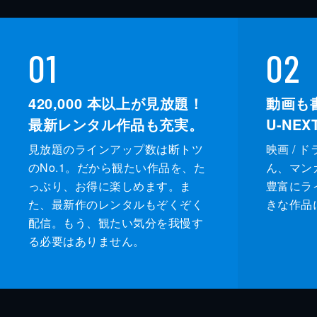
01
02
420,000
本以上が見放題！
動画も
最新レンタル作品も充実。
U-NE
見放題のラインアップ数は断トツ
映画 / 
のNo.1。だから観たい作品を、た
ん、マンガ 
っぷり、お得に楽しめます。ま
豊富にラ
た、最新作のレンタルもぞくぞく
きな作品
配信。もう、観たい気分を我慢す
る必要はありません。