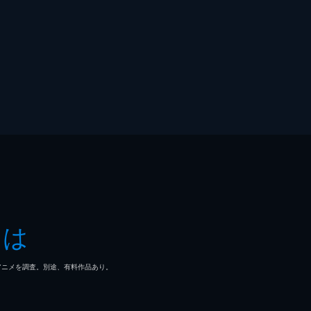
とは
マ/アニメを調査。別途、有料作品あり。