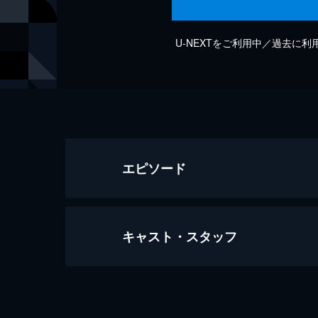
U-NEXTをご利用中／過去に
エピソード
キャスト・スタッフ
潮風のアリア (京都音博2021 Live 
7分
出演