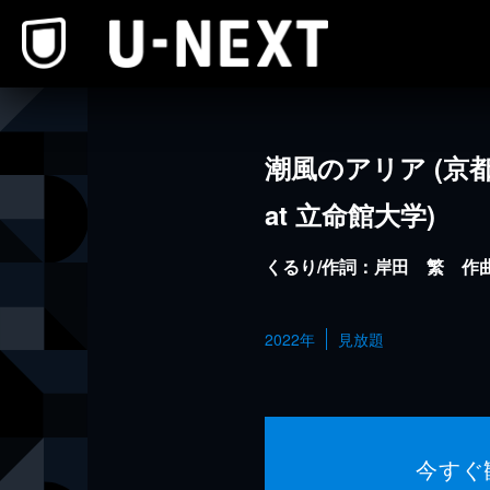
本文へスキップ
潮風のアリア (京都音
at 立命館大学)
くるり/作詞：岸田 繁 作曲
2022年
見放題
今すぐ