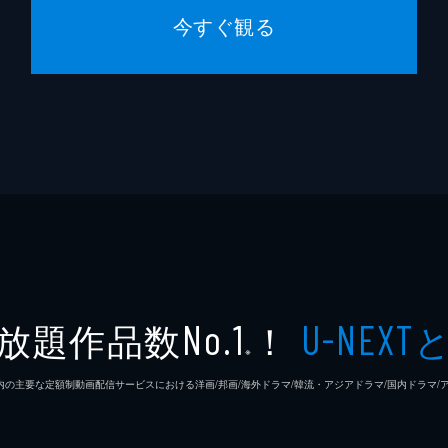
今すぐ観る
放題作品数
！
No.1
U-NEXT
※
26年7⽉ 国内の主要な定額制動画配信サービスにおける洋画/邦画/海外ドラマ/韓流・アジアドラマ/国内ドラ