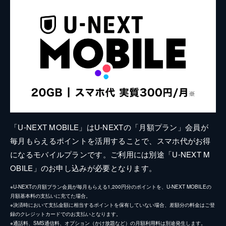
「U-NEXT MOBILE」はU-NEXTの「月額プラン」会員が
毎月もらえるポイントを活用することで、スマホ代がお得
になるモバイルプランです。ご利用には別途「U-NEXT M
OBILE」のお申し込みが必要となります。
※U-NEXTの月額プラン会員が毎月もらえる1,200円分のポイントを、U-NEXT MOBILEの
月額基本料の支払いに充てた場合。
※決済時において支払金額に相当するポイントを保有していない場合、差額分の料金はご登
録のクレジットカードでのお支払いとなります。
※通話料、SMS通信料、オプション（かけ放題など）の月額利用料は別途発生します。