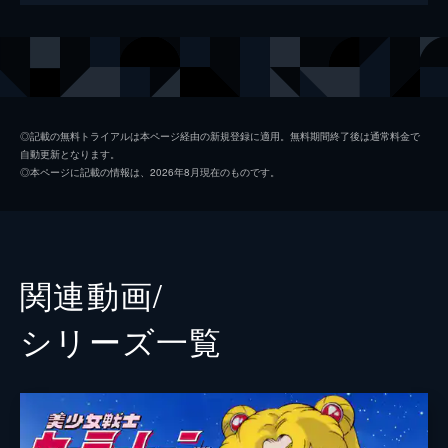
117分
出演
田中梨瑚
前川歌音
小林れい
◎記載の無料トライアルは本ページ経由の新規登録に適用。無料期間終了後は通常料金で
自動更新となります。
松村キサラ
◎本ページに記載の情報は、2026年8月現在のものです。
牧野真鈴
寺田真珠
木下綾菜
関連動画/
南千紗登
シリーズ⼀覧
井手柚花
小林百合香
鎌田英怜奈