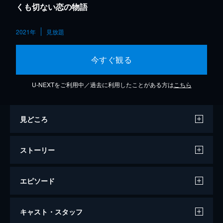
くも切ない恋の物語
2021年
見放題
今すぐ観る
U-NEXTをご利用中／過去に利用したことがある方は
こちら
見どころ
ストーリー
エピソード
ミュージカル「美少女戦士セーラームー
キャスト・スタッフ
ン」かぐや姫の恋人