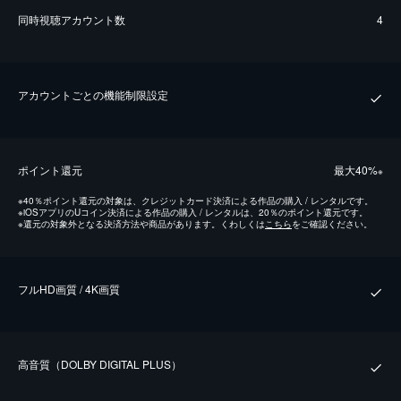
同時視聴アカウント数
4
アカウントごとの機能制限設定
ポイント還元
最⼤40%
※
※
40％ポイント還元の対象は、クレジットカード決済による作品の購入 / レンタルです。
※
iOSアプリのUコイン決済による作品の購入 / レンタルは、20％のポイント還元です。
※
還元の対象外となる決済方法や商品があります。くわしくは
こちら
をご確認ください。
フルHD画質 / 4K画質
⾼⾳質（DOLBY DIGITAL PLUS）