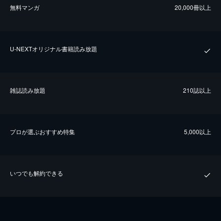
無料マンガ
20,000冊以上
U-NEXTオリジナル書籍読み放題
雑誌読み放題
210誌以上
プロが選ぶおすすめ特集
5,000以上
いつでも解約できる