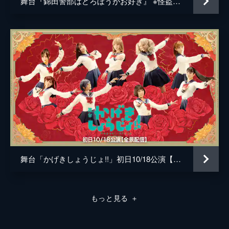
舞台『錦田警部はどろぼうがお好き』 ※怪盗ジャック（=アンリ巡査）役：廣野凌大 × 錦田警部（=死んだ目の錦田）役：藤田 玲
舞台「かげきしょうじょ!!」初日10/18公演【全景配信】
もっと見る
＋