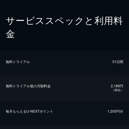
サービススペックと利用料
金
無料トライアル
31日間
無料トライアル後の⽉額料金
2,189円
（税込）
毎⽉もらえるU-NEXTポイント
1,200円分