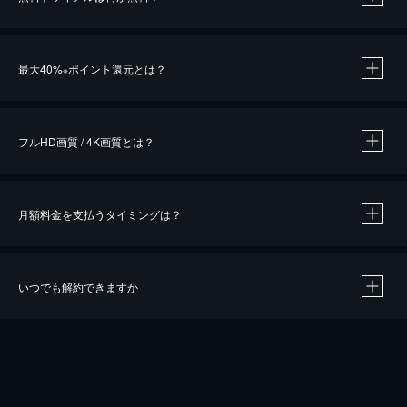
※
最大40%
ポイント還元とは？
※
※
作品によって必要なポイントが異なります。
フルHD画質 / 4K画質とは？
月額料金を支払うタイミングは？
※
40％ポイント還元の対象は、クレジットカード決済による作品の購入 / レンタルです。
※
iOSアプリのUコイン決済による作品の購入 / レンタルは、20％のポイント還元です。
※
還元の対象外となる決済方法や商品があります。くわしくは
こちら
をご確認ください。
いつでも解約できますか