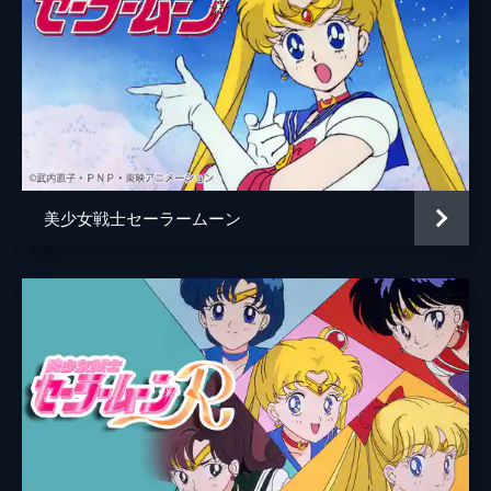
MARISA
櫻井佑音
沖なつ芽
玉井七海
岡村さやか
美少女戦士セーラームーン
蒼羽りく
脚本
三浦香
演出
三浦香