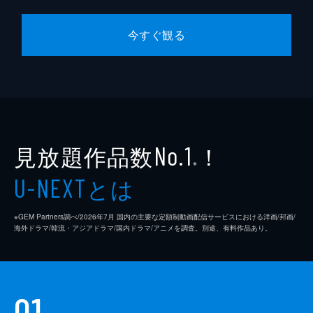
今すぐ観る
見放題作品数
！
No.1
※
とは
U-NEXT
※GEM Partners調べ/2026年7⽉ 国内の主要な定額制動画配信サービスにおける洋画/邦画/
海外ドラマ/韓流・アジアドラマ/国内ドラマ/アニメを調査。別途、有料作品あり。
01