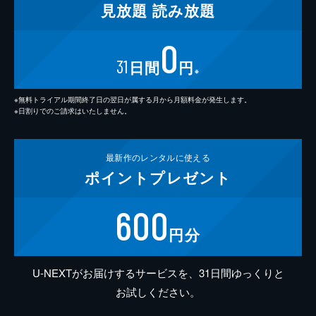
見放題
読み放題
0
31
日間
円
※
※無料トライアル期間終了日の翌日が属する月から月額料金が発生します。
※日割りでのご請求はいたしません。
最新作の
レンタルに使える
ポイント
プレゼント
600
円分
U-NEXTがお届けするサービスを、31日間ゆっくりと
お試しください。